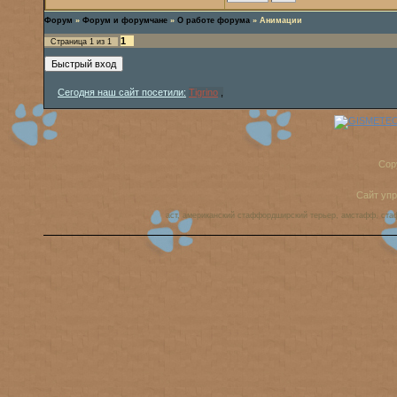
Форум
»
Форум и форумчане
»
О работе форума
»
Анимации
1
Страница
1
из
1
Сегодня наш сайт посетили:
Tigrino
,
Cop
Сайт уп
аст, американский стаффордширский терьер, амстафф, ста