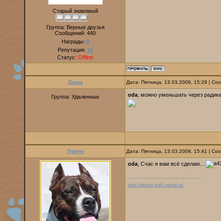
Старый знакомый
Группа: Верные друзья
Сообщений:
440
Награды:
0
Репутация:
15
Статус:
Offline
Zjama
Дата: Пятница, 13.03.2009, 15:29 | С
oda
, можно уменьшать через радика
Группа: Удаленные
Tigrino
Дата: Пятница, 13.03.2009, 15:41 | С
oda
, Счас я вам всё сделаю...
http://alterra-staff.narod.ru/