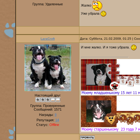
Группа: Удаленные
Жалко
Уже убрала
LaraCroft
Дата: Суббота, 21.02.2009, 01:25 | С
И мне жалко. И я тоже убрала.
Настоящий друг
Группа: Проверенные
Сообщений:
1571
Награды:
0
Репутация:
14
Статус:
Offline