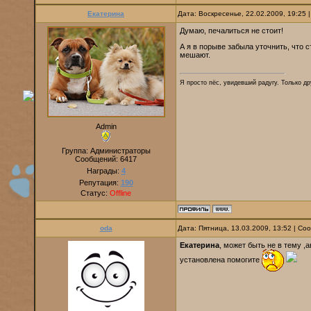
Екатерина
Дата: Воскресенье, 22.02.2009, 19:25
Думаю, печалиться не стоит!
А я в порыве забыла уточнить, что 
мешают.
Я просто пёс, увидевший радугу. Только дру
Admin
Группа: Администраторы
Сообщений:
6417
Награды:
4
Репутация:
190
Статус:
Offline
oda
Дата: Пятница, 13.03.2009, 13:52 | С
Екатерина
, может быть не в тему ,
установлена помогите