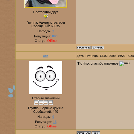
Настоящий друг
Группа: Администраторы
Сообщений:
65535
Награды:
3
Репутация:
890
Статус:
Offline
oda
Дата: Пятница, 13.03.2009, 16:29 | С
Tigrino
, спасибо огромное
Старый знакомый
Группа: Верные друзья
Сообщений:
440
Награды:
0
Репутация:
15
Статус:
Offline