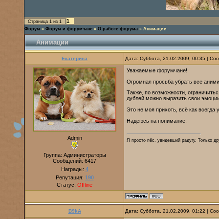
1
Страница
1
из
1
Форум
»
Форум и форумчане
»
О работе форума
»
Анимации
Анимации
Екатерина
Дата: Суббота, 21.02.2009, 00:35 | С
Уважаемые форумчане!
Огромная просьба убрать все аними
Также, по возможности, ограничитьс
дублей можно выразить свои эмоции
Это не моя прихоть, всё как всегда 
Надеюсь на понимание.
Admin
Я просто пёс, увидевший радугу. Только дру
Группа: Администраторы
Сообщений:
6417
Награды:
4
Репутация:
190
Статус:
Offline
B9kA
Дата: Суббота, 21.02.2009, 01:22 | С