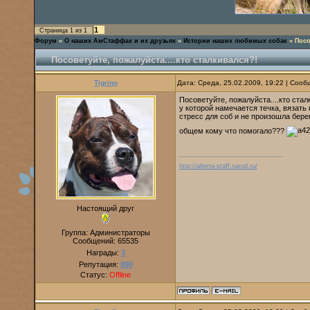
1
Страница
1
из
1
Форум
»
О наших АмСтаффах и их друзьях
»
Истории наших любимых собак
»
Посо
Посоветуйте, пожалуйста....кто сталкивался?!
Tigrino
Дата: Среда, 25.02.2009, 19:22 | Соо
Посоветуйте, пожалуйста....кто ста
у которой намечается течка, вязать
стресс для соб и не произошла бере
общем кому что помогало???
http://alterra-staff.narod.ru/
Настоящий друг
Группа: Администраторы
Сообщений:
65535
Награды:
3
Репутация:
890
Статус:
Offline