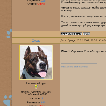
Репутация:
154
И имейте ввиду: как только собака п
Статус:
Offline
Чтобы не несло запахов, мойте дево
повсюду!
Клетка, чистый пол, воздеражание от
Так что ничего нет сложного в соде
делайте влажную уборку в квартире.
Tigrino
Дата: Среда, 25.02.2009, 20:56 | Соо
Elstaf1
, Огромное Спасибо, думаю, 
http://alterra-staff.narod.ru/
Настоящий друг
Группа: Администраторы
Сообщений:
65535
Награды:
3
Репутация:
890