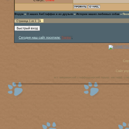
Статус:
Offline
Форум
»
О наших АмСтаффах и их друзьях
»
Истории наших любимых собак
»
Посо
1
Страница
1
из
1
Сегодня наш сайт посетили:
Tigrino
,
Cop
Сайт уп
аст, американский стаффордширский терьер, амстафф, ста