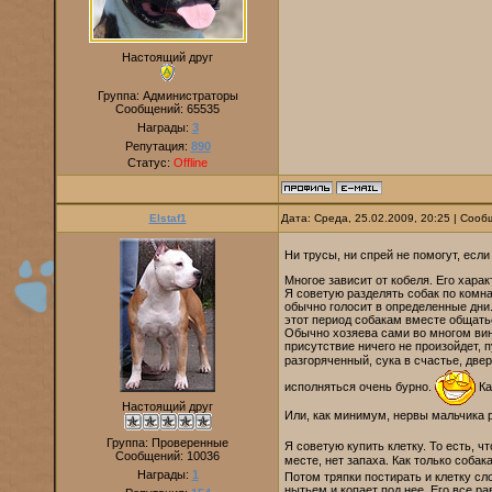
Настоящий друг
Группа: Администраторы
Сообщений:
65535
Награды:
3
Репутация:
890
Статус:
Offline
Elstaf1
Дата: Среда, 25.02.2009, 20:25 | Соо
Ни трусы, ни спрей не помогут, если
Многое зависит от кобеля. Его харак
Я советую разделять собак по комна
обычно голосит в определенные дни. 
этот период собакам вместе общатьс
Обычно хозяева сами во многом вин
присутствие ничего не произойдет, пу
разгоряченный, сука в счастье, две
исполняться очень бурно.
Ка
Настоящий друг
Или, как минимум, нервы мальчика
Группа: Проверенные
Я советую купить клетку. То есть, ч
Сообщений:
10036
месте, нет запаха. Как только собак
Награды:
1
Потом тряпки постирать и клетку сло
нытьем и копает под нее. Его все р