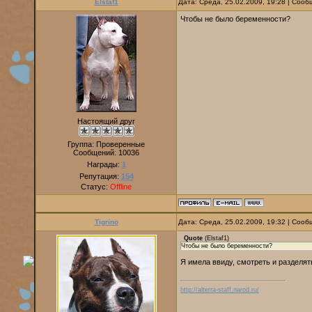
Elstaf1
Дата: Среда, 25.02.2009, 19:28 | Соо
Чтобы не было беременности?
Настоящий друг
Группа: Проверенные
Сообщений:
10036
Награды:
1
Репутация:
154
Статус:
Offline
Tigrino
Дата: Среда, 25.02.2009, 19:32 | Соо
Quote
(
Elstaf1
)
Чтобы не было беременности?
Я имела ввиду, смотреть и разделять 
http://alterra-staff.narod.ru/