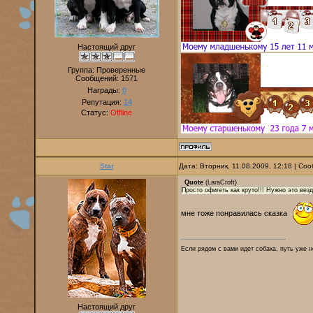
Настоящий друг
Группа: Проверенные
Сообщений:
1571
Награды:
0
Репутация:
14
Статус:
Offline
Star
Дата: Вторник, 11.08.2009, 12:18 | С
Quote
(
LaraCroft
)
Просто офигеть как круто!!! Нужно это везд
мне тоже понравилась сказка
Если рядом с вами идет собака, путь уже н
Настоящий друг