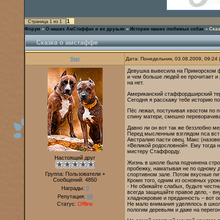
1
Страница
1
из
1
Форум
»
О наших АмСтаффах и их друзьях
»
Истории наших любимых собак
»
Сказ
Сказка о амстаффе
Star
Дата: Понедельник, 03.08.2009, 09:24
Девушка вывесила на Приморском фо
и чем больше людей ее прочитает и 
на нет.
Американский стаффордширский тер
Сегодня я расскажу тебе историю п
Пёс лежал, постукивая хвостом по п
спину матери, смешно переворачивая
Давно ли он вот так же беззлобно ме
Перед мысленным взглядом пса вста
Австралию пасти овец. Макс (назове
«Великой родословной». Ему тогда н
мистеру Стаффорду.
Настоящий друг
Жизнь в школе была подчинена стро
пробежку, наматывая не по одному 
Группа: Пользователи +
спортивном зале. Потом вкусные пи
Сообщений:
4850
Кроме того, одним из основных уро
- Не обижайте слабых, будьте честн
Награды:
0
всегда защищайте правое дело, - вн
Репутация:
56
хладнокровие и преданность – вот 
Не мало внимания уделялось в школе
Статус:
Offline
пологим деревьям и даже на перегон