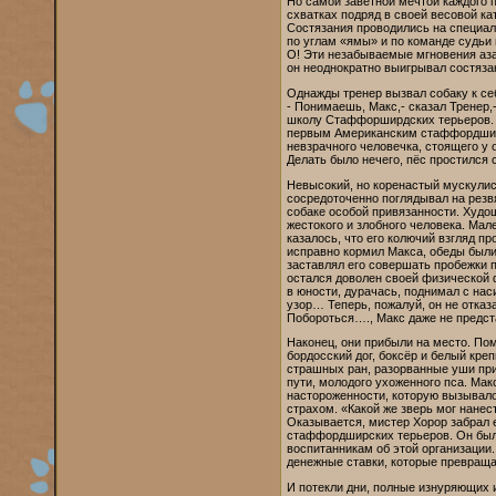
Но самой заветной мечтой каждого 
схватках подряд в своей весовой ка
Состязания проводились на специал
по углам «ямы» и по команде судьи 
О! Эти незабываемые мгновения аза
он неоднократно выигрывал состязан
Однажды тренер вызвал собаку к се
- Понимаешь, Макс,- сказал Тренер,
школу Стаффорширдских терьеров. Я
первым Американским стаффордширс
невзрачного человечка, стоящего у 
Делать было нечего, пёс простился 
Невысокий, но коренастый мускулист
сосредоточенно поглядывал на резвя
собаке особой привязанности. Худо
жестокого и злобного человека. Мал
казалось, что его колючий взгляд пр
исправно кормил Макса, обеды были 
заставлял его совершать пробежки п
остался доволен своей физической 
в юности, дурачась, поднимал с нас
узор… Теперь, пожалуй, он не отка
Побороться…., Макс даже не предста
Наконец, они прибыли на место. По
бордосский дог, боксёр и белый кр
страшных ран, разорванные уши пр
пути, молодого ухоженного пса. Мак
настороженности, которую вызывало
страхом. «Какой же зверь мог нанес
Оказывается, мистер Хорор забрал е
стаффордширских терьеров. Он был 
воспитанникам об этой организации. 
денежные ставки, которые превраща
И потекли дни, полные изнуряющих 