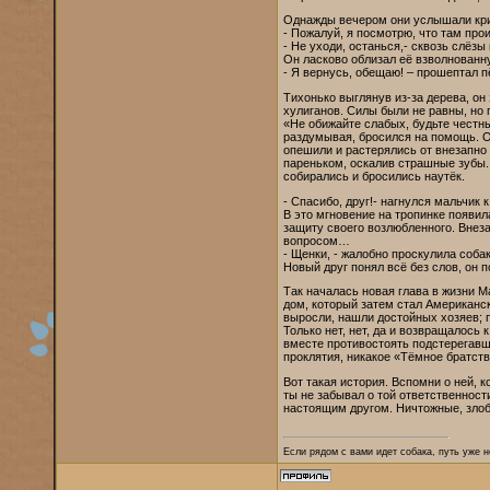
Однажды вечером они услышали крик
- Пожалуй, я посмотрю, что там про
- Не уходи, останься,- сквозь слёз
Он ласково облизал её взволнованн
- Я вернусь, обещаю! – прошептал п
Тихонько выглянув из-за дерева, он
хулиганов. Силы были не равны, но 
«Не обижайте слабых, будьте честны
раздумывая, бросился на помощь. О
опешили и растерялись от внезапно 
пареньком, оскалив страшные зубы.
собирались и бросились наутёк.
- Спасибо, друг!- нагнулся мальчик 
В это мгновение на тропинке появила
защиту своего возлюбленного. Внез
вопросом…
- Щенки, - жалобно проскулила соб
Новый друг понял всё без слов, он 
Так началась новая глава в жизни М
дом, который затем стал Американ
выросли, нашли достойных хозяев; 
Только нет, нет, да и возвращалось 
вместе противостоять подстерегавш
проклятия, никакое «Тёмное братств
Вот такая история. Вспомни о ней, к
ты не забывал о той ответственност
настоящим другом. Ничтожные, злоб
Если рядом с вами идет собака, путь уже н