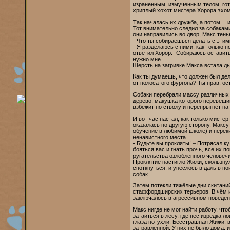
израненным, измученным телом, гот
хриплый хохот мистера Хорора эхом 
Так началась их дружба, а потом… 
Тот внимательно следил за собаками
они направились во двор, Макс тень
- Что ты собираешься делать с эти
- Я разделаюсь с ними, как только 
ответил Хорор.- Собираюсь оставить
нужно мне.
Шерсть на загривке Макса встала д
Как ты думаешь, что должен был де
от полосатого фургона? Ты прав, ос
Собаки перебрали массу различных в
дерево, макушка которого перевеши
взбежит по стволу и перепрыгнет на 
И вот час настал, как только мисте
оказалась по другую сторону. Максу
обучение в любимой школе) и переки
ненавистного места.
- Будьте вы прокляты! – Потрясал к
бояться вас и гнать прочь, все их
ругательства озлобленного человеч
Проклятие настигло Жижи, скользнул
споткнуться, и унеслось в даль в п
собак.
Затем потекли тяжёлые дни скитани
стаффордширских терьеров. В чём их
заключалось в агрессивном поведен
Макс нигде не мог найти работу, чт
затаиться в лесу, где пёс изредка 
глаза потухли. Бесстрашная Жижи, 
затравленной. У них не было дома, 