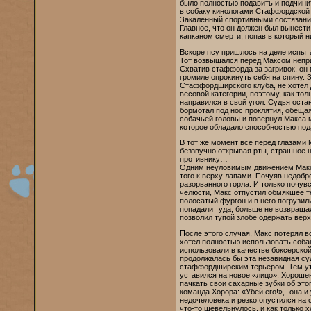
было полностью подавить и подчини
в собаку кинологами Стаффордской
Закалённый спортивными состязаниям
Главное, что он должен был вынести
капканом смерти, попав в который 
Вскоре псу пришлось на деле испыта
Тот возвышался перед Максом непри
Схватив стаффорда за загривок, он 
громиле опрокинуть себя на спину.
Стаффордширского клуба, не хотел 
весовой категории, поэтому, как то
направился в свой угол. Судья оста
бормотал под нос проклятия, обеща
собачьей головы и повернул Макса м
которое обладало способностью под
В тот же момент всё перед глазами
беззвучно открывая рты, страшное 
противнику…
Одним неуловимым движением Макс м
того к верху лапами. Почуяв недобр
разорванного горла. И только почув
челюсти, Макс отпустил обмякшее те
полосатый фургон и в него погрузили
попадали туда, больше не возвращал
позволил тупой злобе одержать вер
После этого случая, Макс потерял вс
хотел полностью использовать соба
использовали в качестве боксерской
продолжалась бы эта незавидная су
стаффордширским терьером. Тем утр
уставился на новое «лицо». Хороше
пачкать свои сахарные зубки об эт
команда Хорора: «Убей его!»,- она 
недочеловека и резко опустился на 
что-то шевельнулось, и как только 