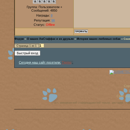
Группа: Пользователи +
Сообщений:
4850
Награды:
0
Репутация:
56
Статус:
Offline
Форум
»
О наших АмСтаффах и их друзьях
»
Истории наших любимых собак
»
Сказ
1
Страница
1
из
1
Сегодня наш сайт посетили:
Tigrino
,
Cop
Сайт уп
аст, американский стаффордширский терьер, амстафф, ста