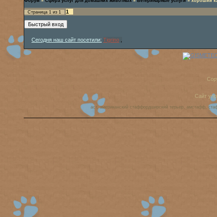
Форум
»
Сфера услуг для домашних животных
»
Ветеринарные услуги
»
хороший к
1
Страница
1
из
1
Сегодня наш сайт посетили:
Tigrino
,
Cop
Сайт уп
аст, американский стаффордширский терьер, амстафф, ста