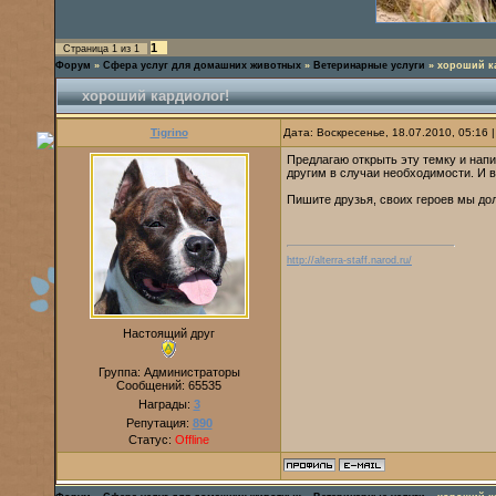
1
Страница
1
из
1
Форум
»
Сфера услуг для домашних животных
»
Ветеринарные услуги
»
хороший к
хороший кардиолог!
Tigrino
Дата: Воскресенье, 18.07.2010, 05:16
Предлагаю открыть эту темку и напи
другим в случаи необходимости. И в
Пишите друзья, своих героев мы до
http://alterra-staff.narod.ru/
Настоящий друг
Группа: Администраторы
Сообщений:
65535
Награды:
3
Репутация:
890
Статус:
Offline