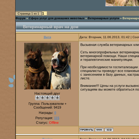
1
Страница
1
из
1
Форум
»
Сфера услуг для домашних животных
»
Ветеринарные услуги
»
Ветеринар
Ветеринарный врач на дом
Витя
Дата: Вторник, 11.06.2013, 01:42 | С
Вызывная служба ветеринарных клин
Сеть многопрофильных ветеринарны
ветеринарной помощи. Наши специа
и терапевтические манипуляции.
При необходимости госпитализации 
специалисты проведут все плановые
с занесением в базу данных, кастра
листе.
Внимание!!! Цены на услуги вызывно
ситуациям вы можете обратиться по
Настоящий друг
Группа: Пользователи +
Сообщений:
9419
Награды:
0
Репутация:
115
Статус:
Offline