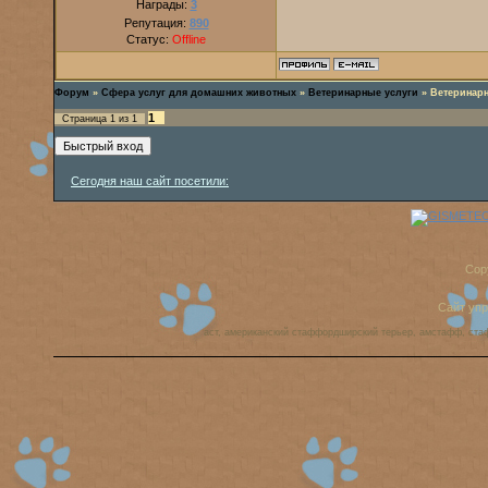
Награды:
3
Репутация:
890
Статус:
Offline
Форум
»
Сфера услуг для домашних животных
»
Ветеринарные услуги
»
Ветеринар
1
Страница
1
из
1
Сегодня наш сайт посетили:
Cop
Сайт уп
аст, американский стаффордширский терьер, амстафф, ста