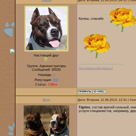
Tigrino
Дата: Вторник, 11.06.2013, 04:12 | С
Катюш, спасибо
Настоящий друг
Группа: Администраторы
http://alterra-staff.narod.ru/
Сообщений:
65535
Награды:
3
Репутация:
890
Статус:
Offline
Витя
Дата: Вторник, 11.06.2013, 12:31 | С
Tigrino
, состав врачей сильный, он
услуги специалистов, например, дер