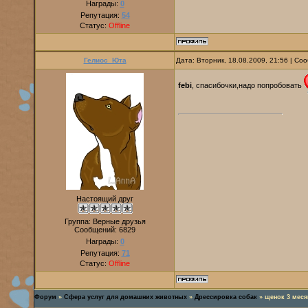
Награды:
0
Репутация:
54
Статус:
Offline
Гелиос_Юта
Дата: Вторник, 18.08.2009, 21:56 | С
febi
, спасибочки,надо попробовать
Настоящий друг
Группа: Верные друзья
Сообщений:
6829
Награды:
0
Репутация:
71
Статус:
Offline
Форум
»
Сфера услуг для домашних животных
»
Дрессировка собак
»
щенок 3 меся