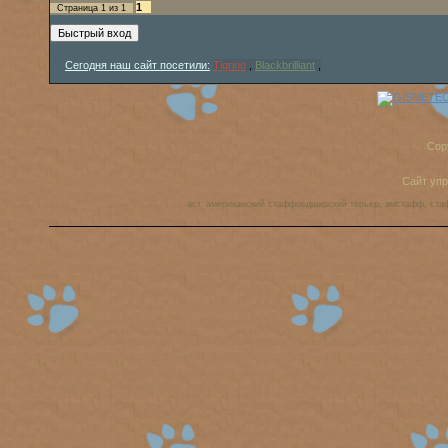
1
Страница
1
из
1
Сегодня наш сайт посетили:
Tigrino
,
Blackbrilliant
,
Cop
Сайт уп
аст, американский стаффордширский терьер, амстафф, ста