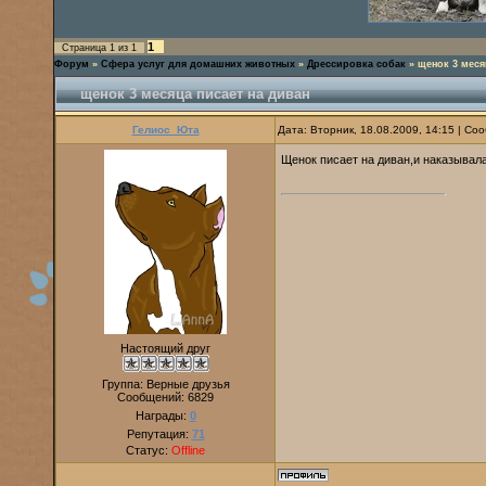
1
Страница
1
из
1
Форум
»
Сфера услуг для домашних животных
»
Дрессировка собак
»
щенок 3 меся
щенок 3 месяца писает на диван
Гелиос_Юта
Дата: Вторник, 18.08.2009, 14:15 | С
Щенок писает на диван,и наказывала 
Настоящий друг
Группа: Верные друзья
Сообщений:
6829
Награды:
0
Репутация:
71
Статус:
Offline