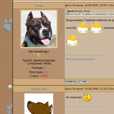
Tigrino
Дата: Вторник, 18.08.2009, 15:55 | С
Quote
(
Гелиос_Юта
)
Щенок писает на диван,и наказывала и руга
Когда малыш Тигрёнок написал на кре
газетой
запомни
Настоящий друг
http://alterra-staff.narod.ru/
Группа: Администраторы
Сообщений:
65535
Награды:
3
Репутация:
890
Статус:
Offline
Гелиос_Юта
Дата: Вторник, 18.08.2009, 21:29 | С
Не помогает