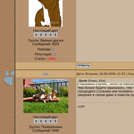
Настоящий друг
Группа: Верные друзья
Сообщений:
6829
Награды:
0
Репутация:
71
Статус:
Offline
febi
Дата: Вторник, 18.08.2009, 21:52 | С
Quote
(
Гелиос_Юта
)
и наказывала и ругала....нечего не помогае
Чем болше будите наказывать, тем 
(загородите стульями или положите
уверенее в своем доме и пометки пр
JURP
Настоящий друг
Группа: Проверенные
Сообщений:
9490