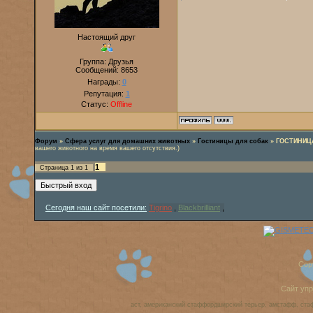
Настоящий друг
Группа: Друзья
Сообщений:
8653
Награды:
0
Репутация:
1
Статус:
Offline
Форум
»
Сфера услуг для домашних животных
»
Гостиницы для собак
»
ГОСТИНИЦА
вашего животного на время вашего отсутствия.)
1
Страница
1
из
1
Сегодня наш сайт посетили:
Tigrino
,
Blackbrilliant
,
Cop
Сайт уп
аст, американский стаффордширский терьер, амстафф, ста