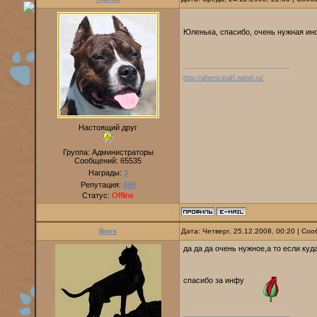
Юленька, спасибо, очень нужная и
http://alterra-staff.narod.ru/
Настоящий друг
Группа: Администраторы
Сообщений:
65535
Награды:
3
Репутация:
890
Статус:
Offline
Boss
Дата: Четверг, 25.12.2008, 00:20 | С
да да да очень нужное,а то если куда - 
спасибо за инфу