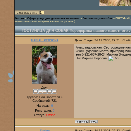
1
Страница
1
из
1
Форум
»
Сфера услуг для домашних животных
»
Гостиницы для собак
»
ГОСТИНИЦА
вашего животного на время вашего отсутствия.)
ГОСТИНИЦА ДЛЯ СОБАК.Передержка вашего животного .
MARIAL_PERSONA
Дата: Среда, 24.12.2008, 22:21 | Соо
Александровская, Сестрорецкое нап
Очень удобное место, пригород.Може
тел:8-921-657-28-24 Марина Владим
П-к Мариал Персона.
Друг
Группа: Пользователи +
Сообщений:
721
Награды:
0
Репутация:
0
Статус:
Offline
Tigrino
Дата: Среда, 24.12.2008, 22:33 | Соо