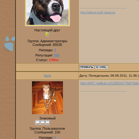
http://alterra-staff.narod.ru/
Настоящий друг
Группа: Администраторы
Сообщений:
65535
Награды:
3
Репутация:
890
Статус:
Offline
Hunt
Дата: Понедельник, 08.08.2011, 11:38
http://i047.radikal.ru/1108/2e/77bb7dde
Знакомый
Группа: Пользователи
Сообщений:
100
Награды:
0