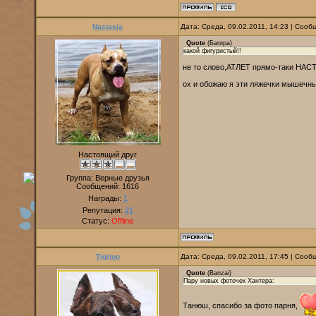
Nastasja
Дата: Среда, 09.02.2011, 14:23 | Соо
Quote
(
Багира
)
какой фигуристый!!
не то слово,АТЛЕТ прямо-таки НАСТ
ох и обожаю я эти ляжечки мышечн
Настоящий друг
Группа: Верные друзья
Сообщений:
1616
Награды:
1
Репутация:
21
Статус:
Offline
Tigrino
Дата: Среда, 09.02.2011, 17:45 | Соо
Quote
(
Banzai
)
Пару новых фоточек Хантера:
Танюш, спасибо за фото парня,