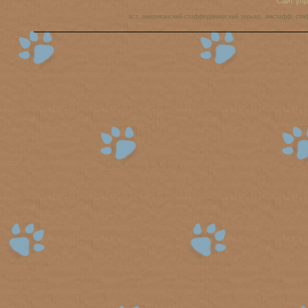
Сайт уп
аст, американский стаффордширский терьер, амстафф, ста