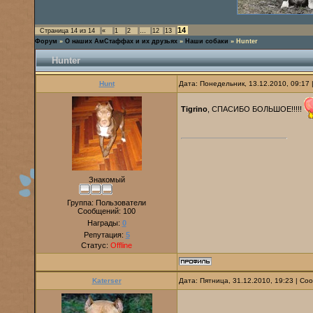
14
Страница
14
из
14
«
1
2
…
12
13
Форум
»
О наших АмСтаффах и их друзьях
»
Наши собаки
»
Hunter
Hunter
Hunt
Дата: Понедельник, 13.12.2010, 09:17
Tigrino
, СПАСИБО БОЛЬШОЕ!!!!!
Знакомый
Группа: Пользователи
Сообщений:
100
Награды:
0
Репутация:
5
Статус:
Offline
Katerser
Дата: Пятница, 31.12.2010, 19:23 | С