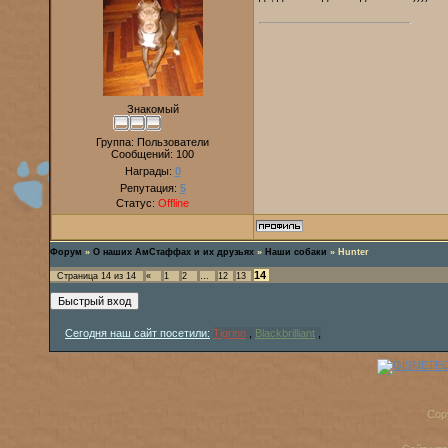
Знакомый
Группа: Пользователи
Сообщений:
100
Награды:
0
Репутация:
5
Статус:
Offline
Форум
»
О наших АмСтаффах и их друзьях
»
Наши собаки
»
Hunter
14
Страница
14
из
14
«
1
2
…
12
13
Сегодня наш сайт посетили:
Tigrino
,
Blackbrilliant
,
Cop