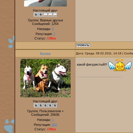
Настоящий друг
Группа: Верные друзья
Сообщений:
1254
Награды:
0
Репутация:
7
Статус:
Offline
Багира
Дата: Среда, 09.02.2011, 14:18 | Соо
какой фигуристый!!!
Настоящий друг
Группа: Пользователи +
Сообщений:
20636
Награды:
1
Репутация:
302
Статус:
Offline