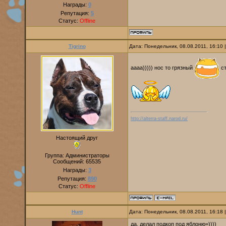
Награды:
0
Репутация:
5
Статус:
Offline
Tigrino
Дата: Понедельник, 08.08.2011, 16:10
аааа))))) нос то грязный
ст
http://alterra-staff.narod.ru/
Настоящий друг
Группа: Администраторы
Сообщений:
65535
Награды:
3
Репутация:
890
Статус:
Offline
Hunt
Дата: Понедельник, 08.08.2011, 16:18
да, делал подкоп под яблоню=))))