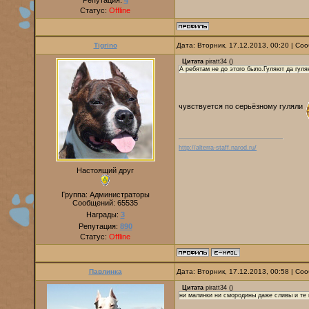
Репутация:
4
Статус:
Offline
Tigrino
Дата: Вторник, 17.12.2013, 00:20 | С
Цитата
piratt34
(
)
А ребятам не до этого было.Гуляют да гуля
чувствуется по серьёзному гуляли
http://alterra-staff.narod.ru/
Настоящий друг
Группа: Администраторы
Сообщений:
65535
Награды:
3
Репутация:
890
Статус:
Offline
Павлинка
Дата: Вторник, 17.12.2013, 00:58 | С
Цитата
piratt34
(
)
ни малинки ни смородины даже сливы и те п