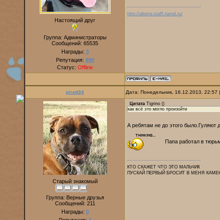
http://alterra-staff.narod.ru/
Настоящий друг
Группа: Администраторы
Сообщений:
65535
Награды:
3
Репутация:
890
Статус:
Offline
piratt34
Дата: Понедельник, 16.12.2013, 22:57
Цитата
Tigrino
(
)
как всё это могло произойти
А ребятам не до этого было.Гуляют
Папа работал в тюрьм
КТО СКАЖЕТ ЧТО ЭТО МАЛЬЧИК
ПУСКАЙ ПЕРВЫЙ БРОСИТ В МЕНЯ КАМЕ
Старый знакомый
Группа: Верные друзья
Сообщений:
211
Награды:
0