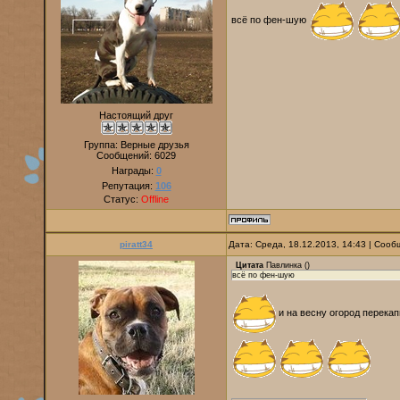
всё по фен-шую
Настоящий друг
Группа: Верные друзья
Сообщений:
6029
Награды:
0
Репутация:
106
Статус:
Offline
piratt34
Дата: Среда, 18.12.2013, 14:43 | Соо
Цитата
Павлинка
(
)
всё по фен-шую
и на весну огород перека