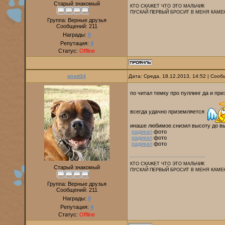
Старый знакомый
КТО СКАЖЕТ ЧТО ЭТО МАЛЬЧИК
ПУСКАЙ ПЕРВЫЙ БРОСИТ В МЕНЯ КАМЕ
Группа: Верные друзья
Сообщений:
211
Награды:
0
Репутация:
4
Статус:
Offline
piratt34
Дата: Среда, 18.12.2013, 14:52 | Соо
по читал темку про пуллинг да и пр
всегда удачно приземляется
инаше любимое.снизил высоту до выс
радикал
фото
радикал
фото
радикал
фото
КТО СКАЖЕТ ЧТО ЭТО МАЛЬЧИК
Старый знакомый
ПУСКАЙ ПЕРВЫЙ БРОСИТ В МЕНЯ КАМЕ
Группа: Верные друзья
Сообщений:
211
Награды:
0
Репутация:
4
Статус:
Offline