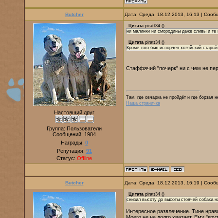
Butcher
Дата: Среда, 18.12.2013, 16:13 | Соо
Цитата
piratt34
(
)
ни малинки ни смородины даже сливы и те
Цитата
piratt34
(
)
Кроме того был испорчен хозяйский старый 
Стаффячий "почерк" ни с чем не п
Там, где овчарка не пройдёт и где борзая 
Наша страничка
Настоящий друг
Группа: Пользователи
Сообщений:
1984
Награды:
0
Репутация:
91
Статус:
Offline
Butcher
Дата: Среда, 18.12.2013, 16:19 | Соо
Цитата
piratt34
(
)
снизил высоту до высоты стоячей собаки.на
Интересное развлечение. Тине нрав
Моего не на долго хватает. Ему "кру