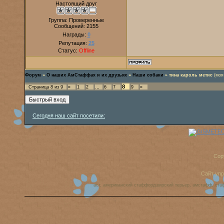
Настоящий друг
Группа: Проверенные
Сообщений:
2155
Награды:
0
Репутация:
25
Статус:
Offline
Форум
»
О наших АмСтаффах и их друзьях
»
Наши собаки
»
тина кароль метис
(моя
8
Страница
8
из
9
«
1
2
…
6
7
9
»
Сегодня наш сайт посетили:
Cop
Сайт уп
аст, американский стаффордширский терьер, амстафф, ста