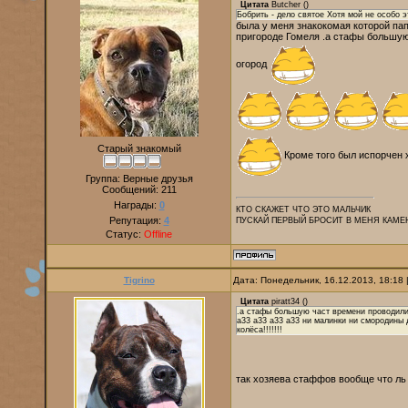
Цитата
Butcher
(
)
Бобрить - дело святое Хотя мой не особо э
была у меня знакокомая которой па
пригороде Гомеля .а стафы большую
огород
Старый знакомый
Кроме того был испорчен х
Группа: Верные друзья
Сообщений:
211
Награды:
0
КТО СКАЖЕТ ЧТО ЭТО МАЛЬЧИК
Репутация:
4
ПУСКАЙ ПЕРВЫЙ БРОСИТ В МЕНЯ КАМЕ
Статус:
Offline
Tigrino
Дата: Понедельник, 16.12.2013, 18:18
Цитата
piratt34
(
)
.а стафы большую част времени проводили 
a33 a33 a33 a33 ни малинки ни смородины 
колёса!!!!!!!
так хозяева стаффов вообще что ль