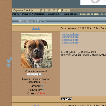
8
Страница
8
из
9
«
1
2
…
6
7
9
»
Форум
»
О наших АмСтаффах и их друзьях
»
Наши собаки
»
тина кароль метис
(моя
тина кароль метис
piratt34
Дата: Четверг, 12.12.2013, 13:14 | С
радикал фото
радикал фото
радикал фото
радикал фото
КТО СКАЖЕТ ЧТО ЭТО МАЛЬЧИК
ПУСКАЙ ПЕРВЫЙ БРОСИТ В МЕНЯ КАМЕ
Старый знакомый
Группа: Верные друзья
Сообщений:
211
Награды:
0
Репутация:
4
Статус:
Offline
Tigrino
Дата: Четверг, 12.12.2013, 18:10 | С