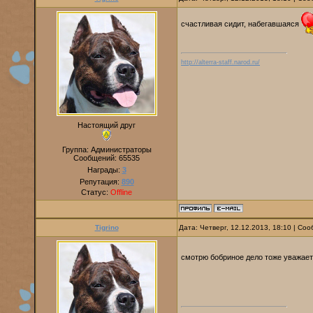
счастливая сидит, набегавшаяся
http://alterra-staff.narod.ru/
Настоящий друг
Группа: Администраторы
Сообщений:
65535
Награды:
3
Репутация:
890
Статус:
Offline
Tigrino
Дата: Четверг, 12.12.2013, 18:10 | С
смотрю бобриное дело тоже уважае