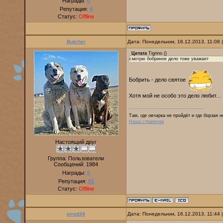
Награды:
0
Репутация:
4
Статус:
Offline
Butcher
Дата: Понедельник, 16.12.2013, 11:08
Цитата
Tigrino
(
)
смотрю бобриное дело тоже уважает
Бобрить - дело святое
Хотя мой не особо это дело любит...
Там, где овчарка не пройдёт и где борзая 
Наша страничка
Настоящий друг
Группа: Пользователи
Сообщений:
1984
Награды:
0
Репутация:
91
Статус:
Offline
piratt34
Дата: Понедельник, 16.12.2013, 11:44