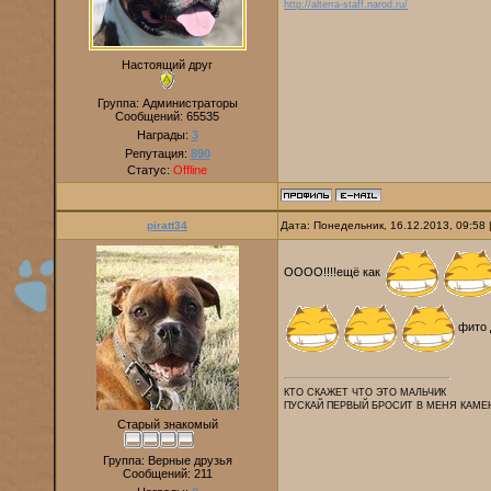
http://alterra-staff.narod.ru/
Настоящий друг
Группа: Администраторы
Сообщений:
65535
Награды:
3
Репутация:
890
Статус:
Offline
piratt34
Дата: Понедельник, 16.12.2013, 09:58
ОООО!!!!ещё как
фито 
КТО СКАЖЕТ ЧТО ЭТО МАЛЬЧИК
ПУСКАЙ ПЕРВЫЙ БРОСИТ В МЕНЯ КАМЕ
Старый знакомый
Группа: Верные друзья
Сообщений:
211