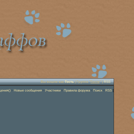
Вы вошли как
Гость
| Группа "
Гости
" |
RSS
щения()
·
Новые сообщения
·
Участники
·
Правила форума
·
Поиск
·
RSS
]