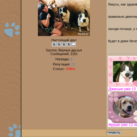
Ликусь, как здоро
правильно девочк
заходи почаще, у 
Настоящий друг
будет в доме бега
Группа: Верные друзья
Сообщений:
2161
Награды:
0
Репутация:
77
Статус:
Offline