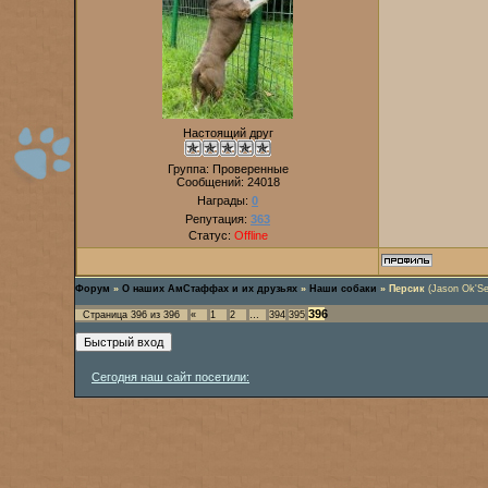
Настоящий друг
Группа: Проверенные
Сообщений:
24018
Награды:
0
Репутация:
363
Статус:
Offline
Форум
»
О наших АмСтаффах и их друзьях
»
Наши собаки
»
Персик
(Jason Ok'Se
396
Страница
396
из
396
«
1
2
…
394
395
Сегодня наш сайт посетили: