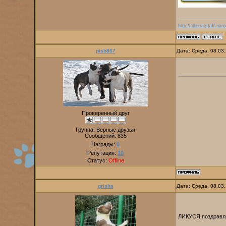
http://alterra-staff.naro
pish867
Дата: Среда, 08.03
Проверенный друг
Группа: Верные друзья
Сообщений:
835
Награды:
0
Репутация:
10
Статус:
Offline
grisha
Дата: Среда, 08.03
ЛИКУСЯ поздрав