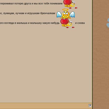
 переживал потерю друга и мы все тебя понимаем
оме, лужицам, кучкам и игрушкам-бренчалкам
рвого взгляда в малыша и малышку какую-нибудь
и снова