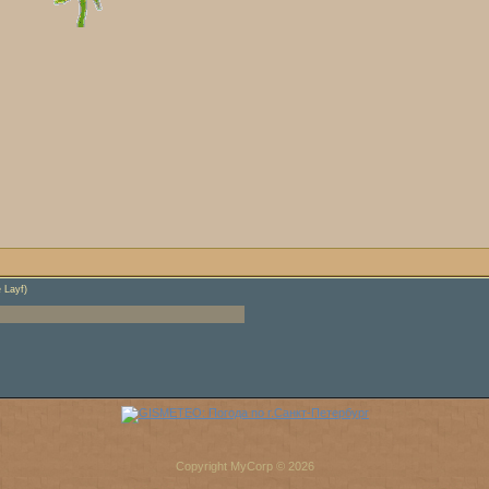
 Layf)
Copyright MyCorp © 2026