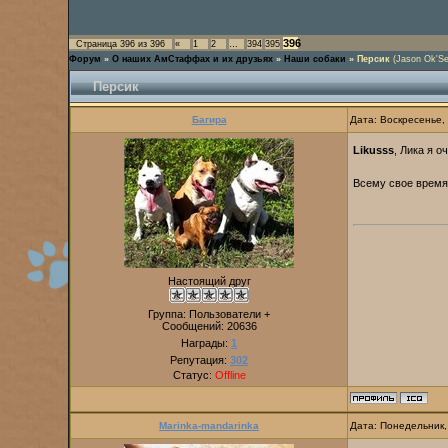
396
Страница
396
из
396
«
1
2
…
394
395
Форум
»
О наших АмСтаффах и их друзьях
»
Наши собаки
»
Персик
(Jason Ok'Se
Персик
Багира
Дата: Воскресенье,
Likusss
, Лика я о
Всему свое время
Настоящий друг
Группа: Пользователи +
Сообщений:
20636
Награды:
1
Репутация:
302
Статус:
Offline
Marinka-mandarinka
Дата: Понедельник,