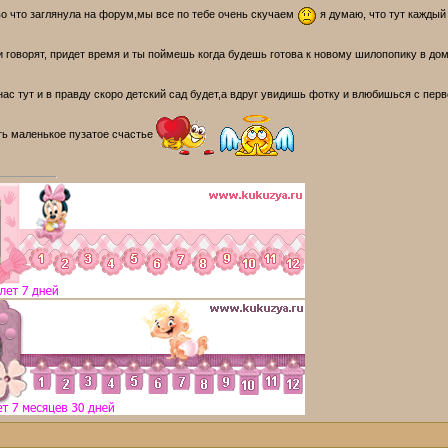
во что заглянула на форум,мы все по тебе очень скучаем
я думаю, что тут каждый
и говорят, придет время и ты поймешь когда будешь готова к новому шилопопику в д
нас тут и в правду скоро детский сад будет,а вдруг увидишь фотку и влюбишься с пе
ть маленькое пузатое счастье