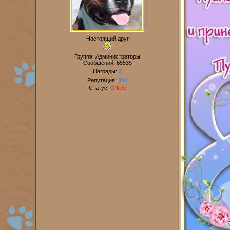
Настоящий друг
Группа: Администраторы
Сообщений:
65535
Награды:
3
Репутация:
890
Статус:
Offline