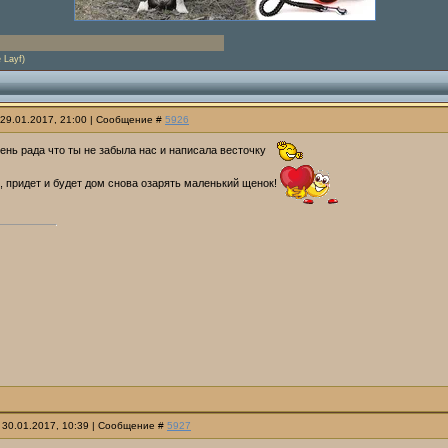
 Layf)
 29.01.2017, 21:00 | Сообщение #
5926
чень рада что ты не забыла нас и написала весточку
, придет и будет дом снова озарять маленький щенок!
 30.01.2017, 10:39 | Сообщение #
5927