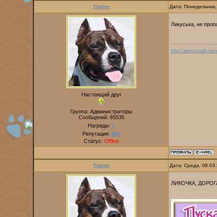
Tigrino
Дата: Понедельник,
Ликуська, не про
http://alterra-staff.naro
Настоящий друг
Группа: Администраторы
Сообщений:
65535
Награды:
3
Репутация:
890
Статус:
Offline
Tigrino
Дата: Среда, 08.03
ЛИКОЧКА, ДОРОГ