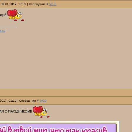
 30.01.2017, 17:09 | Сообщение #
5928
падай
d.ru/
.2017, 01:10 | Сообщение #
5929
АЯ С ПРАЗДНИКОМ!!