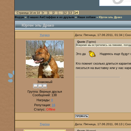
14
Страница
14
из
14
«
1
2
…
12
13
Форум
»
О наших АмСтаффах и их друзьях
»
Наши собаки
»
Юрген эль Драко
Юрген эль Драко
Yurgen
Дата: Пятница, 17.06.2011, 01:34 | С
Quote
(
Tigrino
)
Вовремя мы встретились на пикнике, погод
Это да
Надеюсь еще будут п
Кто помнит сколько длиться каранти
писаться на выставку или у нас кар
Знакомый
Группа: Верные друзья
Сообщений:
138
Награды:
0
Репутация:
16
Статус:
Offline
Tigrino
Дата: Пятница, 17.06.2011, 06:13 | С