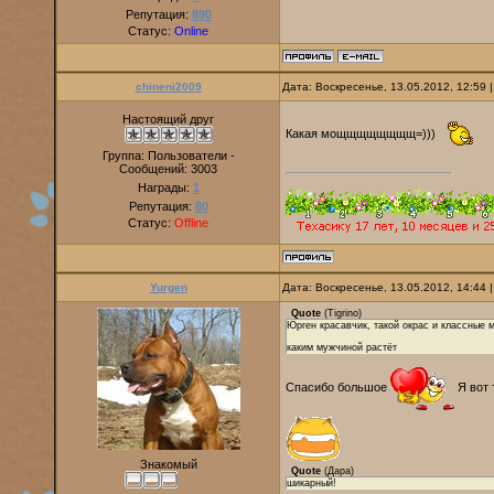
Репутация:
890
Статус:
Online
chineni2009
Дата: Воскресенье, 13.05.2012, 12:59
Настоящий друг
Какая мощщщщщщщщ=)))
Группа: Пользователи -
Сообщений:
3003
Награды:
1
Репутация:
80
Статус:
Offline
Yurgen
Дата: Воскресенье, 13.05.2012, 14:44
Quote
(
Tigrino
)
Юрген красавчик, такой окрас и классные
каким мужчиной растёт
Спасибо большое
Я вот 
Знакомый
Quote
(
Дара
)
шикарный!