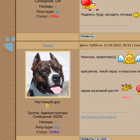
Сообщений:
138
Награды:
0
Репутация:
16
Надеюсь буду заходить почаще
Статус:
Offline
Tigrino
Дата: Суббота, 12.05.2012, 20:52 | С
Ниночка, приветики)))
красавчик, такой окрас и классны
каким мужчиной растёт
Настоящий друг
Группа: Администраторы
Сообщений:
65535
http://alterra-staff.narod.ru/
Награды:
3
Репутация:
890
Статус:
Online