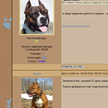
Quote
(
Yurgen
)
Кто помнит сколько длиться карантин посл
в обще карантин длится 2 недели... 
http://alterra-staff.narod.ru/
Настоящий друг
Группа: Администраторы
Сообщений:
65535
Награды:
3
Репутация:
890
Статус:
Online
Yurgen
Дата: Суббота, 18.06.2011, 00:34 | С
Звонила в вет, сказали 21 день кар
Только добираться нам туда конечн