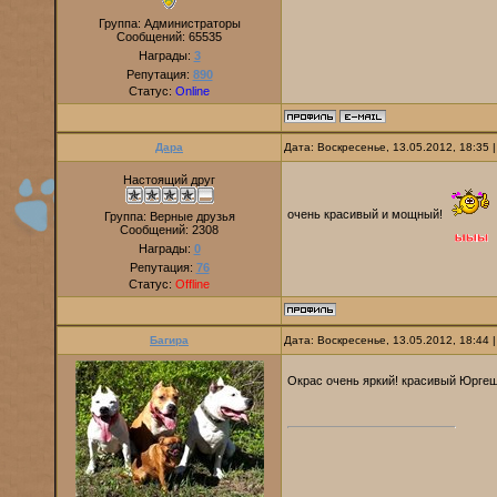
Группа: Администраторы
Сообщений:
65535
Награды:
3
Репутация:
890
Статус:
Online
Дара
Дата: Воскресенье, 13.05.2012, 18:35
Настоящий друг
очень красивый и мощный!
Группа: Верные друзья
Сообщений:
2308
Награды:
0
Репутация:
76
Статус:
Offline
Багира
Дата: Воскресенье, 13.05.2012, 18:44
Окрас очень яркий! красивый Юрге