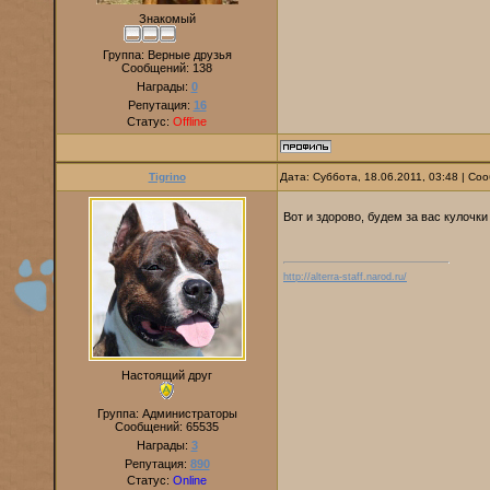
Знакомый
Группа: Верные друзья
Сообщений:
138
Награды:
0
Репутация:
16
Статус:
Offline
Tigrino
Дата: Суббота, 18.06.2011, 03:48 | С
Вот и здорово, будем за вас кулочк
http://alterra-staff.narod.ru/
Настоящий друг
Группа: Администраторы
Сообщений:
65535
Награды:
3
Репутация:
890
Статус:
Online