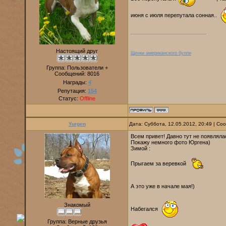
июня с июля перепутала сонная..
Настоящий друг
Щенки американского булли
Группа: Пользователи +
Сообщений:
8016
Награды:
4
Репутация:
154
Статус:
Offline
Yurgen
Дата: Суббота, 12.05.2012, 20:49 | С
Всем привет! Давно тут не появляла
Покажу немного фото Юргена)
Зимой :
Прыгаем за веревкой
А это уже в начале мая!)
Знакомый
Набегался
Группа: Верные друзья