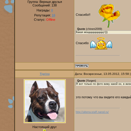
Группа: Верные друзья
Сообщений:
138
Награды:
0
Спасибо!!
Репутация:
16
Статус:
Offline
Quote
(
chineni2009
)
Какая мощщщщщщщщ=)))
Спасибо
Tigrino
Дата: Воскресенье, 13.05.2012, 15:58
Quote
(
Yurgen
)
Я вот только по фото вижу какой он, в жи
это потому что вы видите его кажды
http://alterra-staff.narod.ru/
Настоящий друг