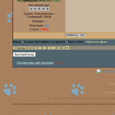
Настоящий друг
Группа: Пользователи +
Сообщений:
20636
Награды:
1
Репутация:
302
Статус:
Offline
Форум
»
О наших АмСтаффах и их друзьях
»
Наши собаки
»
Юрген эль Драко
14
Страница
14
из
14
«
1
2
…
12
13
Сегодня наш сайт посетили:
Tigrino
,
Cop
Сайт уп
аст, американский стаффордширский терьер, амстафф, ста