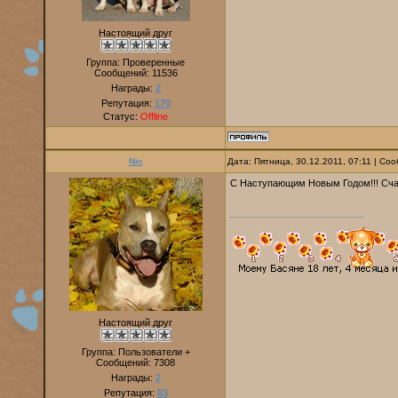
Настоящий друг
Группа: Проверенные
Сообщений:
11536
Награды:
2
Репутация:
170
Статус:
Offline
Nic
Дата: Пятница, 30.12.2011, 07:11 | С
С Наступающим Новым Годом!!! Счас
Настоящий друг
Группа: Пользователи +
Сообщений:
7308
Награды:
2
Репутация:
83