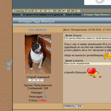
47
Страница
47
из
49
«
1
2
…
45
46
48
49
»
Форум
»
О наших АмСтаффах и их друзьях
»
Наши собаки
»
Алтерра Чада Манкузо
Алтерра Чада Манкузо
Vlad_MaHky3o
Дата: Понедельник, 19.09.2011, 17:13
Quote
(
Багира
)
Сестричка Манечка кажется такой маленьк
Она у нас и наяву маленькая 43 в хо
здоровый,он на неё как гавкнет,а М
успел убрать её,а тот заскулил и у
обще не выносит ротвейлеров
Quote
(
Lubasha
)
Крастоуля тиграшечная
спасибо большое
Старый знакомый
Группа: Пользователи
Сообщений:
328
Награды:
0
Репутация:
10
Статус:
Offline