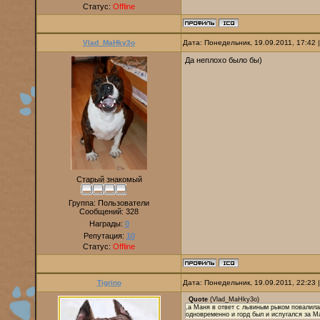
Статус:
Offline
Vlad_MaHky3o
Дата: Понедельник, 19.09.2011, 17:42
Да неплохо было бы)
Старый знакомый
Группа: Пользователи
Сообщений:
328
Награды:
0
Репутация:
10
Статус:
Offline
Tigrino
Дата: Понедельник, 19.09.2011, 22:23
Quote
(
Vlad_MaHky3o
)
,а Маня в ответ с львиным рыком повалила
одновременно и горд был и испугался за М