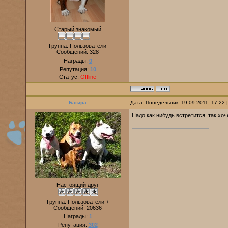
Старый знакомый
Группа: Пользователи
Сообщений:
328
Награды:
0
Репутация:
10
Статус:
Offline
Багира
Дата: Понедельник, 19.09.2011, 17:22
Надо как нибудь встретится. так хо
Настоящий друг
Группа: Пользователи +
Сообщений:
20636
Награды:
1
Репутация:
302