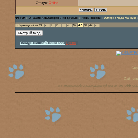
Статус:
Offline
Форум
»
О наших АмСтаффах и их друзьях
»
Наши собаки
»
Алтерра Чада Манкузо
47
Страница
47
из
49
«
1
2
…
45
46
48
49
»
Сегодня наш сайт посетили:
Tigrino
,
Cop
Сайт уп
аст, американский стаффордширский терьер, амстафф, ста