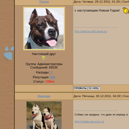
Tigrino
Дата: Четверг, 29.12.2011, 01:28 | Со
с наступающим Новым Годом!
http://alterra-staff.narod.ru/
Настоящий друг
Группа: Администраторы
Сообщений:
65535
Награды:
3
Репутация:
890
Статус:
Offline
Империя
Дата: Пятница, 30.12.2011, 04:30 | С
Собака так предана, что даже не веришь в 
http://sudak-uta.ucoz.ru/