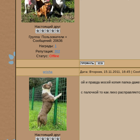
Настоящий друг
Группа: Пользователи +
Сообщений:
20636
Награды:
1
Репутация:
302
Статус:
Offline
grisha
Дата: Вторник, 15.11.2011, 16:45 | С
ой и правда мосей копия папка-даж
с палочкой то как лихо расправляе
Настоящий друг