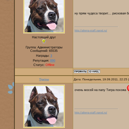
ну прям чудеса творит.... рисковая
http://alterra-staff.narod.ru/
Настоящий друг
Группа: Администраторы
Сообщений:
65535
Награды:
3
Репутация:
890
Статус:
Offline
Tigrino
Дата: Понедельник, 19.09.2011, 22:25
очень мосей на папу Тигра похожа
http://alterra-staff.narod.ru/