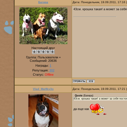
Багира
Дата: Понедельник, 19.09.2011, 17:16
43см. крошка такая! а может за себя
Настоящий друг
Группа: Пользователи +
Сообщений:
20636
Награды:
1
Репутация:
302
Статус:
Offline
Vlad_MaHky3o
Дата: Понедельник, 19.09.2011, 17:21
Quote
(
Багира
)
43см. крошка такая! а может за себя посто
да еще как