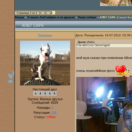
2
Страница
2
из
2
«
1
Форум
»
О наших АмСтаффах и их друзьях
»
Наши собаки
»
АПБТ САРА
(Сакура Фу
АПБТ САРА
Павлинка
Дата: Понедельник, 16.07.2012, 02:39
Quote
(
Либэ
)
ТАК ВКУСНО ПАХНУЩАЯ
мой муж сказал при появлении Айс
очень позитиФФное фото
Настоящий друг
Группа: Верные друзья
Сообщений:
6029
Награды:
0
Репутация:
106
Статус:
Offline