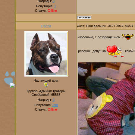
Награды:
0
Репутация:
1
Статус:
Offline
Tigrino
Дата: Понедельник, 16.07.2012, 04:31
Любонька, с возвращением
ребёнок- девушка
какой 
Настоящий друг
Группа: Администраторы
Сообщений:
65535
Награды:
3
Репутация:
890
Статус:
Offline