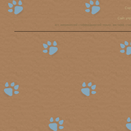
Cop
Сайт уп
аст, американский стаффордширский терьер, амстафф, ста