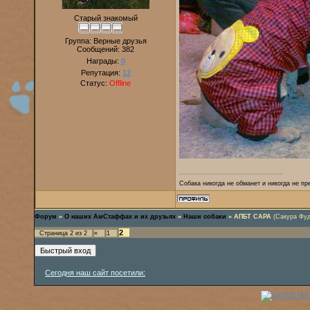
Старый знакомый
Группа: Верные друзья
Сообщений:
382
Награды:
0
Репутация:
12
Статус:
Offline
Собака никогда не обманет и никогда не пре
Форум
»
О наших АмСтаффах и их друзьях
»
Наши собаки
»
АПБТ САРА
(Сакура Фу
2
Страница
2
из
2
«
1
Сегодня наш сайт посетили: