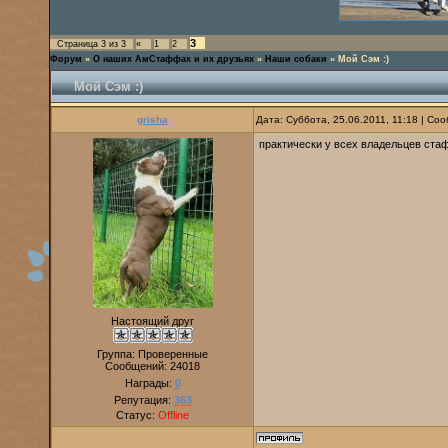
3
Страница
3
из
3
«
1
2
Форум
»
О наших АмСтаффах и их друзьях
»
Наши собаки
»
Мой Сэм :)
Мой Сэм :)
grisha
Дата: Суббота, 25.06.2011, 11:18 | С
практически у всех владельцев ста
Настоящий друг
Группа: Проверенные
Сообщений:
24018
Награды:
0
Репутация:
363
Статус:
Offline