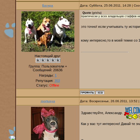
Багира
Дата: Суббота, 25.06.2011, 14:28 | С
Quote
(
grisha
)
практически у всех владельцев стаффов н
это точно! если учитывать ту истори
кому интересно,то в моей темке со 
Настоящий друг
Группа: Пользователи +
Сообщений:
20636
Награды:
1
Репутация:
302
Статус:
Offline
mortusya
Дата: Воскресенье, 26.06.2011, 13:52
Здравствуйте, Александр.
Как у вас тут интересно! Давай те з