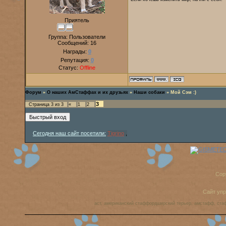
Приятель
Группа: Пользователи
Сообщений:
16
Награды:
0
Репутация:
0
Статус:
Offline
Форум
»
О наших АмСтаффах и их друзьях
»
Наши собаки
»
Мой Сэм :)
3
Страница
3
из
3
«
1
2
Сегодня наш сайт посетили:
Tigrino
,
Cop
Сайт уп
аст, американский стаффордширский терьер, амстафф, ста