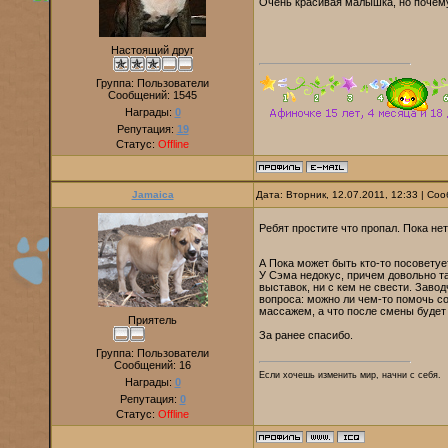
Очень красивая малышка, но почем
Настоящий друг
Группа: Пользователи
Сообщений:
1545
Награды:
0
Репутация:
19
Статус:
Offline
Jamaica
Дата: Вторник, 12.07.2011, 12:33 | С
Ребят простите что пропал. Пока н
А Пока может быть кто-то посоветуе
У Сэма недокус, причем довольно та
выставок, ни с кем не свести. Заво
вопроса: можно ли чем-то помочь со
массажем, а что после смены будет 
Приятель
За ранее спасибо.
Группа: Пользователи
Сообщений:
16
Если хочешь изменить мир, начни с себя.
Награды:
0
Репутация:
0
Статус:
Offline