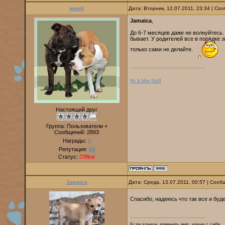
winch
Дата: Вторник, 12.07.2011, 23:34 | С
Jamaica
,
До 6-7 месяцев даже не волнуйтесь.
бывает. У родителей все в порядке 
только сами не делайте.
Mr & Mrs Staff
Настоящий друг
Группа: Пользователи +
Сообщений:
2893
Награды:
1
Репутация:
63
Статус:
Offline
Jamaica
Дата: Среда, 13.07.2011, 00:57 | Соо
Спасибо, надеюсь что так все и буд
Если хочешь изменить мир, начни с себя.