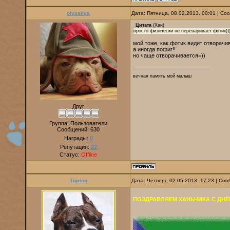
olyasilya
Дата: Пятница, 08.02.2013, 00:01 | С
Цитата
(
Хан
)
просто физически не переваривает фотик)))
мой тоже, как фотик видит отворачи
а иногда пофиг!!
но чаще отворачивается=))
вечная память мой малыш
Друг
Группа: Пользователи
Сообщений:
630
Награды:
0
Репутация:
22
Статус:
Offline
Tigrino
Дата: Четверг, 02.05.2013, 17:23 | С
ПОЗДРАВЛЯЕМ ХАНЬЧИКА С ДНЁ