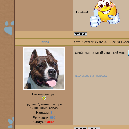
Пасибки!!
Tigrino
Дата: Четверг, 07.02.2013, 20:28 | С
какой обаятельный и сладкий мось
http://alterra-staff.narod.ru/
Настоящий друг
Группа: Администраторы
Сообщений:
65535
Награды:
3
Репутация:
890
Статус:
Offline