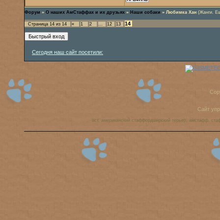
Форум
»
О наших АмСтаффах и их друзьях
»
Наши собаки
»
Любимка Хан
(Жанги. Е
14
Страница
14
из
14
«
1
2
…
12
13
Сегодня наш сайт посетили:
Cop
Сайт уп
аст, американский стаффордширский терьер, амстафф, ста