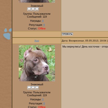
Знакомый
Группа: Пользователи
Сообщений:
119
Награды:
0
Репутация:
0
Статус:
Offline
Хан
Дата: Воскресенье, 05.05.2013, 19:04
Мы вернулись! День косточки - отпр
Знакомый
Группа: Пользователи
Сообщений:
119
Награды:
0
Репутация:
0
Статус:
Offline