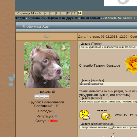
14
Страница
14
из
14
«
1
2
…
12
13
Форум
»
О наших АмСтаффах и их друзьях
»
Наши собаки
»
Любимка Хан
(Жанги. Е
Любимка Хан
Хан
Дата: Четверг, 07.02.2013, 12:50 | С
Цитата
(
Tigrino
)
Очень красивый и выразительный мальчик
Спасибо,Татьян, большое
Цитата
(
olyasilya
)
ой какой кривляка
такие моменты очень редки, он в ос
Знакомый
умудриться нужно, его сфотать)
Цитата
(
Гелиос
)
Ханя весь зацелован заласкан, повезло па
Группа: Пользователи
Сообщений:
119
Награды:
0
эмм, вот тут 
Репутация:
0
Статус:
Offline
Цитата
(
Ирина@арланда
)
Невероятный малыш!)))))До чего же хороши 