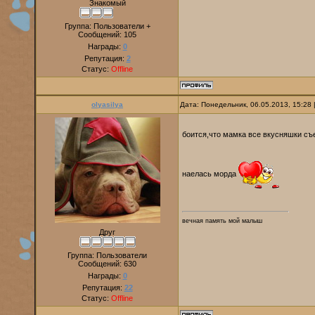
Знакомый
Группа: Пользователи +
Сообщений:
105
Награды:
0
Репутация:
2
Статус:
Offline
olyasilya
Дата: Понедельник, 06.05.2013, 15:28
боится,что мамка все вкусняшки съ
наелась морда
вечная память мой малыш
Друг
Группа: Пользователи
Сообщений:
630
Награды:
0
Репутация:
22
Статус:
Offline