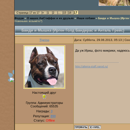
17
Страница
17
из
17
«
1
2
…
15
16
Форум
»
О наших АмСтаффах и их друзьях
»
Наши собаки
»
Банди и Мышка (Ирген 
Новеньких возьмёте?)
Банди и Мышка (Ирген Голд Бандерас и Анталь Грейс)
Tigrino
Дата: Суббота, 29.06.2013, 05:13 | С
Да уж Ириш, фото микрики, надеюс
http://alterra-staff.narod.ru/
Настоящий друг
Группа: Администраторы
Сообщений:
65535
Награды:
3
Репутация:
890
Статус:
Offline