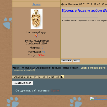
Amulet
Дата: Вторник, 07.01.2014, 12:48 | С
Ирина, с Новым годом В
У собак только один недостаток - они веря
Настоящий друг
Группа: Модераторы
Сообщений:
2307
Награды:
0
Репутация:
62
Статус:
Offline
Форум
»
О наших АмСтаффах и их друзьях
»
Наши собаки
»
Банди и Мышка (Ирген 
Новеньких возьмёте?)
17
Страница
17
из
17
«
1
2
…
15
16
Сегодня наш сайт посетили:
Tigrino
,