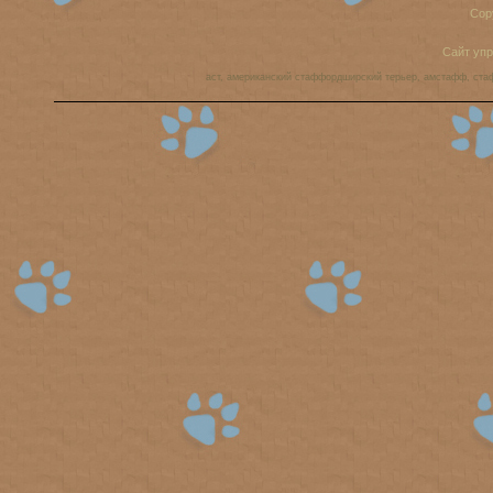
Cop
Сайт уп
аст, американский стаффордширский терьер, амстафф, ста