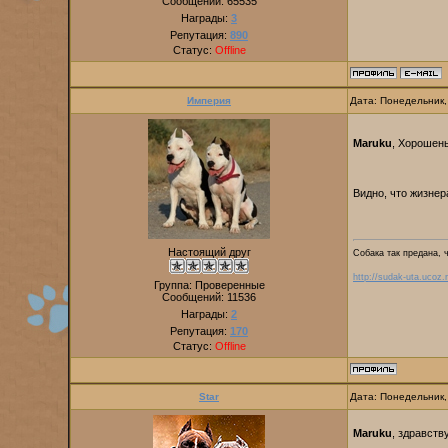
Сообщений:
65535
Награды:
3
Репутация:
890
Статус:
Offline
Империя
Дата: Понедельник,
Maruku
, Хорошен
Видно, что жизне
Настоящий друг
Собака так предана, 
http://sudak-uta.ucoz.r
Группа: Проверенные
Сообщений:
11536
Награды:
2
Репутация:
170
Статус:
Offline
Star
Дата: Понедельник,
Maruku
, здравст