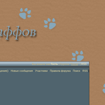
Вы вошли как
Гость
| Группа "
Гости
" |
RSS
щения()
·
Новые сообщения
·
Участники
·
Правила форума
·
Поиск
·
RSS
]