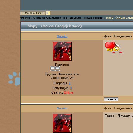
1
Страница
1
из
1
Форум
»
О наших АмСтаффах и их друзьях
»
Наши собаки
»
Мару 《Альза Ста
Мару 《Альза Стафф Класс》
Maruku
Дата: Понедельник,
Приятель
Группа: Пользователи
Сообщений:
24
Награды:
0
Репутация:
0
Статус:
Offline
Maruku
Дата: Понедельник,
Привет! Я когда-т