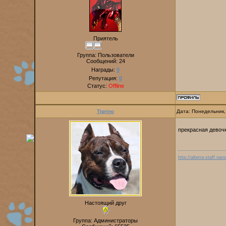
Приятель
Группа: Пользователи
Сообщений:
24
Награды:
0
Репутация:
0
Статус:
Offline
Tigrino
Дата: Понедельник,
прекрасная девоч
http://alterra-staff.naro
Настоящий друг
Группа: Администраторы