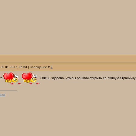
 30.01.2017, 06:53 | Сообщение #
7
ка
Очень здорово, что вы решили открыть её личную страничк
d.ru/