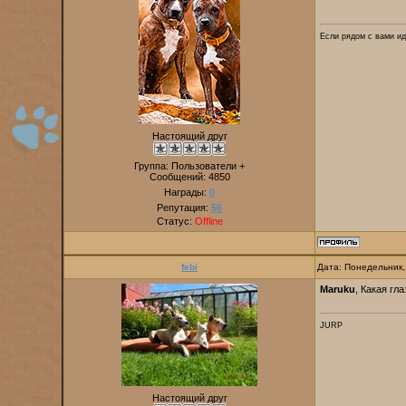
Если рядом с вами ид
Настоящий друг
Группа: Пользователи +
Сообщений:
4850
Награды:
0
Репутация:
56
Статус:
Offline
febi
Дата: Понедельник,
Maruku
, Какая гл
JURP
Настоящий друг