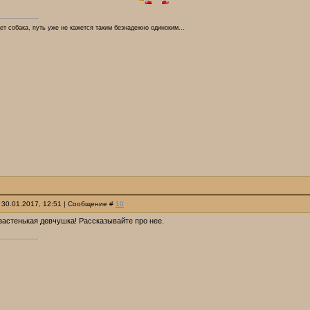
ет собака, путь уже не кажется таким безнадежно одиноким...
 30.01.2017, 12:51 | Сообщение #
10
азастенькая девчушка! Рассказывайте про нее.