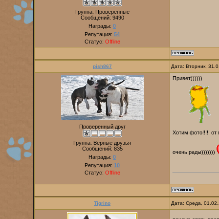
Группа: Проверенные
Сообщений:
9490
Награды:
0
Репутация:
54
Статус:
Offline
pish867
Дата: Вторник, 31.
Привет))))))
Проверенный друг
Хотим фото!!!!! от
Группа: Верные друзья
Сообщений:
835
очень рады)))))))
Награды:
0
Репутация:
10
Статус:
Offline
Tigrino
Дата: Среда, 01.02