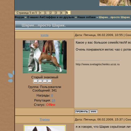
5
Страница
5
из
5
«
1
2
3
4
Форум
»
О наших АмСтаффах и их друзьях
»
Наши собаки
»
Шарик...просто Шарик.
Шарик...просто Шарик.
sveta
Дата: Пятница, 06.02.2009, 10:55 | С
Какое у вас большое семейство!И в
Очень понравился метис чао с рот
http://www.svetagrischenko.ucoz.ru
Старый знакомый
Группа: Пользователи
Сообщений:
341
Награды:
0
Репутация:
24
Статус:
Offline
Tigrino
Дата: Пятница, 06.02.2009, 15:37 | С
я ж говорю, что Шарик серьёзная ли