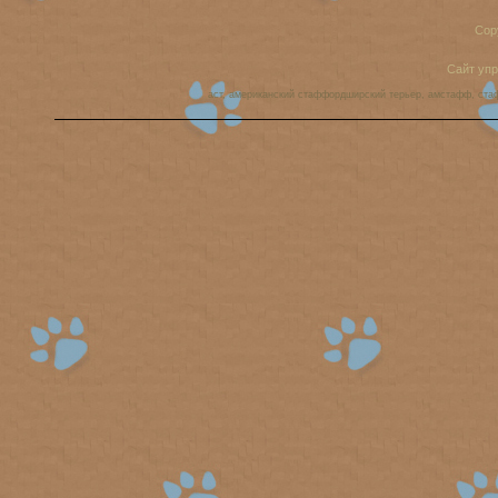
Cop
Сайт уп
аст, американский стаффордширский терьер, амстафф, ста