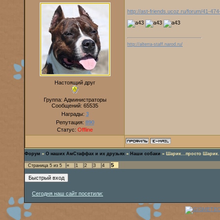
http://ast-friends.ucoz.ru/forum/41-474
http://alterra-staff.narod.ru/
Настоящий друг
Группа: Администраторы
Сообщений:
65535
Награды:
3
Репутация:
890
Статус:
Offline
Форум
»
О наших АмСтаффах и их друзьях
»
Наши собаки
»
Шарик...просто Шарик.
5
Страница
5
из
5
«
1
2
3
4
Сегодня наш сайт посетили: