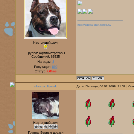
http://alterra-staff.narod.ru/
Настоящий друг
Группа: Администраторы
Сообщений:
65535
Награды:
3
Репутация:
890
Статус:
Offline
oksana_lipetsk
Дата: Пятница, 06.02.2009, 21:39 | С
Настоящий друг
Группа: Верные друзья