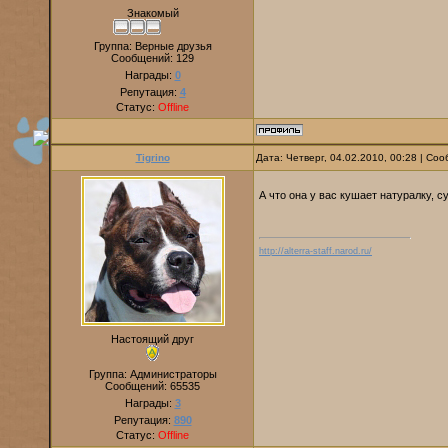
Знакомый
Группа: Верные друзья
Сообщений:
129
Награды:
0
Репутация:
4
Статус:
Offline
Tigrino
Дата: Четверг, 04.02.2010, 00:28 | С
А что она у вас кушает натуралку, 
http://alterra-staff.narod.ru/
Настоящий друг
Группа: Администраторы
Сообщений:
65535
Награды:
3
Репутация:
890
Статус:
Offline