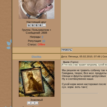
Настоящий друг
Группа: Пользователи +
Сообщений:
2808
Награды:
0
Репутация:
43
Статус:
Offline
Oluchka
Дата: Пятница, 05.02.2010, 07:49 | С
Quote
(
Tigrino
)
А что она у вас кушает натуралку, сухой к
Мы решили не травить собачку так ч
Говядина, творог, Все мол. продукты
Овощи и фрукты кроме цитрусовых
Ну и соотвецтвенно каши.
Сухой корм меня насторожил после т
сух. корм. воть так=(
Знакомый