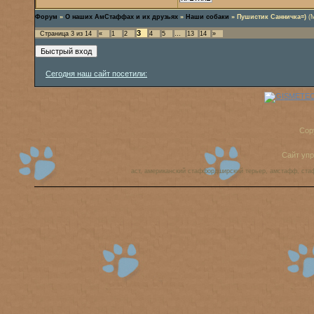
Форум
»
О наших АмСтаффах и их друзьях
»
Наши собаки
»
Пушистик Санничка=)
(
3
Страница
3
из
14
«
1
2
4
5
…
13
14
»
Сегодня наш сайт посетили:
Cop
Сайт уп
аст, американский стаффордширский терьер, амстафф, ста