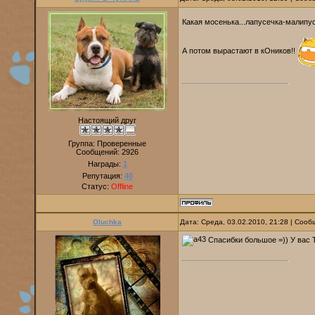
Какая мосенька...лапусечка-малипус
А потом вырастают в кОников!!
Настоящий друг
Группа: Проверенные
Сообщений:
2926
Награды:
1
Репутация:
40
Статус:
Offline
Oluchka
Дата: Среда, 03.02.2010, 21:28 | Соо
Спасибки большое =)) У вас 