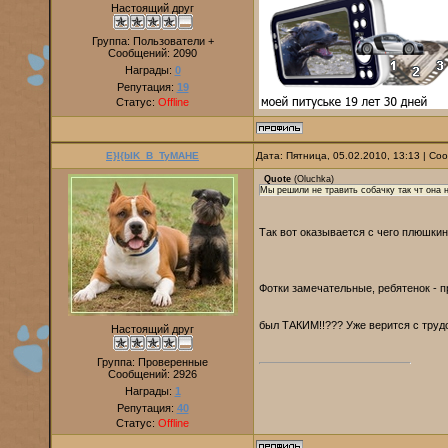
Настоящий друг
Группа: Пользователи +
Сообщений:
2090
Награды:
0
Репутация:
19
Статус:
Offline
E}I{bIK_B_TyMAHE
Дата: Пятница, 05.02.2010, 13:13 | С
Quote
(
Oluchka
)
Мы решили не травить собачку так чт она 
Так вот оказывается с чего плюшкина 
Фотки замечательные, ребятенок - пр
был ТАКИМ!!??? Уже верится с труд
Настоящий друг
Группа: Проверенные
Сообщений:
2926
Награды:
1
Репутация:
40
Статус:
Offline