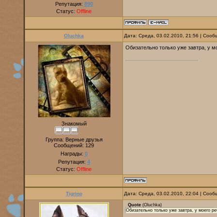
Репутация:
890
Статус:
Offline
Oluchka
Дата: Среда, 03.02.2010, 21:56 | Соо
Обизательно только уже завтра, у м
Знакомый
Группа: Верные друзья
Сообщений:
129
Награды:
0
Репутация:
4
Статус:
Offline
Tigrino
Дата: Среда, 03.02.2010, 22:04 | Соо
Quote
(
Oluchka
)
Обизательно только уже завтра, у моего ре