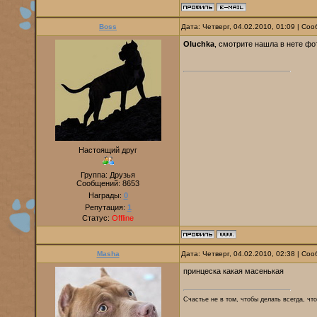
Boss
Дата: Четверг, 04.02.2010, 01:09 | С
Oluchka
, смотрите нашла в нете фо
Настоящий друг
Группа: Друзья
Сообщений:
8653
Награды:
0
Репутация:
1
Статус:
Offline
Masha
Дата: Четверг, 04.02.2010, 02:38 | С
принцеска какая масенькая
Счастье не в том, чтобы делать всегда, что