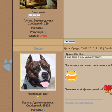
Знакомый
Группа: Верные друзья
Сообщений:
129
Награды:
0
Репутация:
4
Статус:
Offline
Tigrino
Дата: Среда, 03.02.2010, 21:33 | Соо
Quote
(
Oluchka
)
У вас Тоже очень милый пупсик=)
Плюшкин у нас известная личность!
Оленька, ещё фоток давайте!
Настоящий друг
Группа: Администраторы
http://alterra-staff.narod.ru/
Сообщений:
65535
Награды:
3