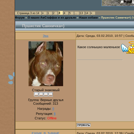
3
Страница
3
из
14
«
1
2
4
5
…
13
14
»
Форум
»
О наших АмСтаффах и их друзьях
»
Наши собаки
»
Пушистик Санничка=)
(
Пушистик Санничка=)
Эва
Дата: Среда, 03.02.2010, 10:57 | Соо
Какое солнышко маленькое
Старый знакомый
Группа: Верные друзья
Сообщений:
313
Награды:
0
Репутация:
6
Статус:
Offline
E}I{bIK_B_TyMAHE
Дата: Среда, 03.02.2010, 12:39 | Соо