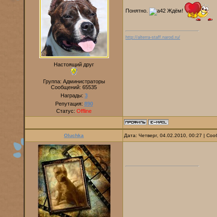
Понятно.
Ждём!
http://alterra-staff.narod.ru/
Настоящий друг
Группа: Администраторы
Сообщений:
65535
Награды:
3
Репутация:
890
Статус:
Offline
Oluchka
Дата: Четверг, 04.02.2010, 00:27 | С