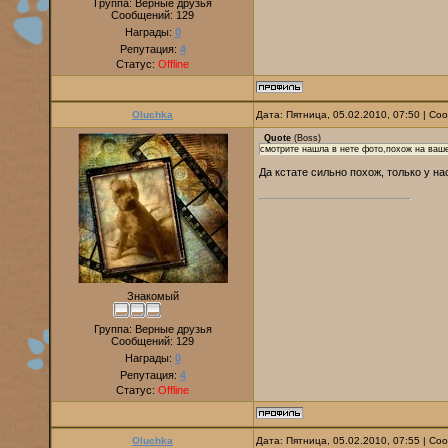
Группа: Верные друзья
Сообщений:
129
Награды:
0
Репутация:
4
Статус:
Offline
Oluchka
Дата: Пятница, 05.02.2010, 07:50 | С
Quote
(
Boss
)
смотрите нашла в нете фото,похож на ваше
Да кстате сильно похож, только у на
Знакомый
Группа: Верные друзья
Сообщений:
129
Награды:
0
Репутация:
4
Статус:
Offline
Oluchka
Дата: Пятница, 05.02.2010, 07:55 | С