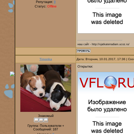
Репутация:
0
Статус:
Offline
наш сайт - http://vjatkaterradiam.ucoz.ru/
Timonka
Дата: Вторник, 10.01.2017, 17:36 | С
Открытки:
Знакомый
Группа: Пользователи +
Сообщений:
187