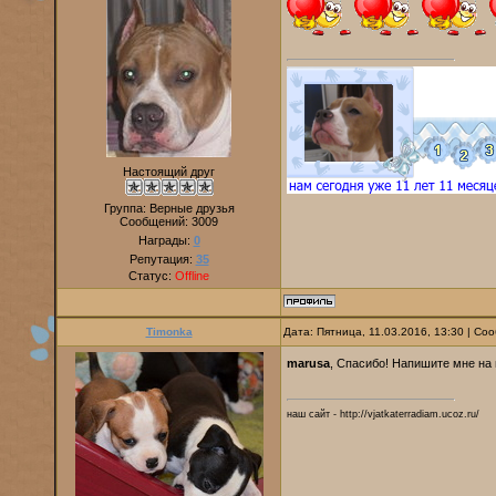
Настоящий друг
Группа: Верные друзья
Сообщений:
3009
Награды:
0
Репутация:
35
Статус:
Offline
Timonka
Дата: Пятница, 11.03.2016, 13:30 | С
marusa
, Спасибо! Напишите мне на 
наш сайт - http://vjatkaterradiam.ucoz.ru/