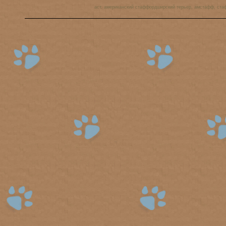
аст, американский стаффордширский терьер, амстафф, ста