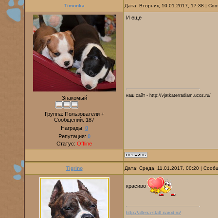
Timonka
Дата: Вторник, 10.01.2017, 17:38 | С
И еще
наш сайт - http://vjatkaterradiam.ucoz.ru/
Знакомый
Группа: Пользователи +
Сообщений:
187
Награды:
0
Репутация:
0
Статус:
Offline
Tigrino
Дата: Среда, 11.01.2017, 00:20 | Соо
красиво
http://alterra-staff.narod.ru/