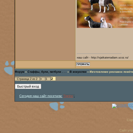
наш сайт - http://vjatkaterradiam.ucoz.ru/
Форум
»
Стаффы, були, питбули . . .
»
В искусстве
»
Изготовление рекламок помёт
2
Страница
2
из
2
«
1
Сегодня наш сайт посетили:
Tigrino
,
Cop
Сайт уп