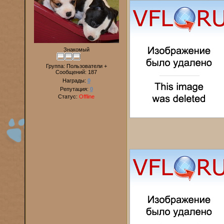
Знакомый
Группа: Пользователи +
Сообщений:
187
Награды:
0
Репутация:
0
Статус:
Offline