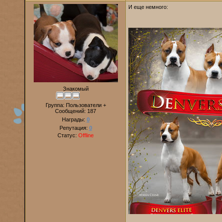
И еще немного:
Знакомый
Группа: Пользователи +
Сообщений:
187
Награды:
0
Репутация:
0
Статус:
Offline