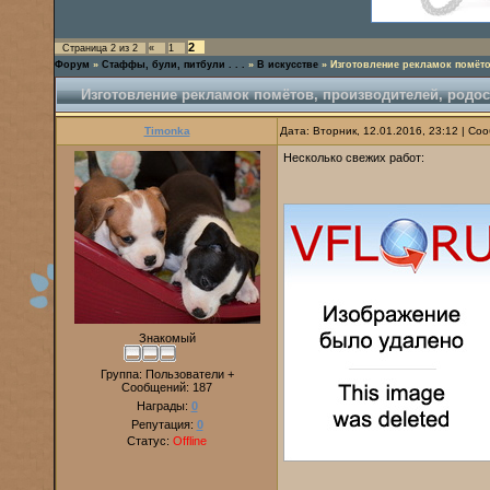
2
Страница
2
из
2
«
1
Форум
»
Стаффы, були, питбули . . .
»
В искусстве
»
Изготовление рекламок помёт
Изготовление рекламок помётов, производителей, родо
Timonka
Дата: Вторник, 12.01.2016, 23:12 | С
Несколько свежих работ:
Знакомый
Группа: Пользователи +
Сообщений:
187
Награды:
0
Репутация:
0
Статус:
Offline