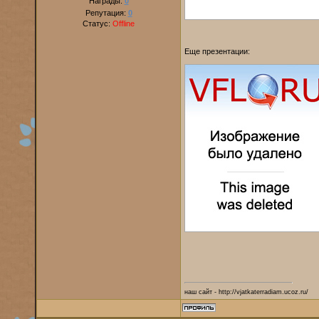
Награды:
0
Репутация:
0
Статус:
Offline
Еще презентации:
наш сайт - http://vjatkaterradiam.ucoz.ru/