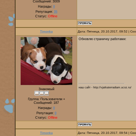
Сообщений:
3009
Награды:
0
Репутация:
35
Статус:
Offline
Timonka
Дата: Пятница, 20.10.2017, 09:52 | С
Обновлю страничку работами:
наш сайт - http://vjatkaterradiam.ucoz.ru/
Знакомый
Группа: Пользователи +
Сообщений:
187
Награды:
0
Репутация:
0
Статус:
Offline
Timonka
Дата: Пятница, 20.10.2017, 09:54 | С