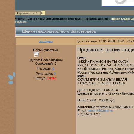
1
Страница
1
из
1
Форум
»
Сфера услуг для домашних животных
»
Продажа щенков
»
Щенки гладкоше
сердцем)
Щенки гладкошерстного фокстерьера
barmigen
Дата: Четверг, 13.05.2010, 08:45 | С
Продаются щенки гладк
Новый участник
Отец:
Группа: Пользователи
ЧИЖИК ПЫЖИК ИШЬ ТЫ КАКОЙ
Сообщений:
3
КЧК, 11хJCAC, 11xCAC, 4xCACIB, 48хC
Награды:
0
Юный Чемпион России, Юный Победи
России, Казахстана, 4хЧемпион РК
Репутация:
0
Мать
:
Статус:
Offline
СКРИМ ДРИМ ЭМАЛЬКА БЕЛАЯ
J CAC, CAC, КЧФ, КЧК, BOB - 8
Дата рождения: 11.05.2010
Щенков в помете: 3 (2 суки - белоры
Цена: 15000 - 20000 руб.
Контактные телефоны: 89028348057
E-mail:
terra-84@mail.ru
ICQ 554831714