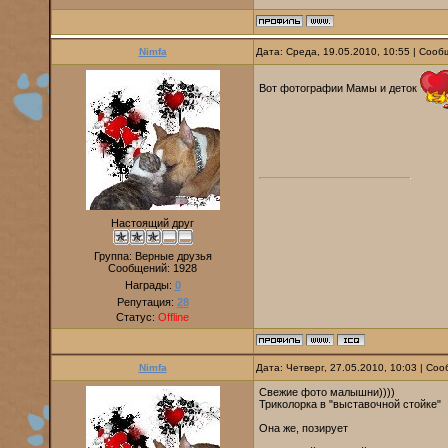
Nimfa
Дата: Среда, 19.05.2010, 10:55 | Соо
Вот фотографии Мамы и деток
Настоящий друг
Группа: Верные друзья
Сообщений:
1928
Награды:
0
Репутация:
28
Статус:
Offline
Nimfa
Дата: Четверг, 27.05.2010, 10:03 | С
Свежие фото малышни))))
Триколорка в "выставочной стойке"
Она же, позирует