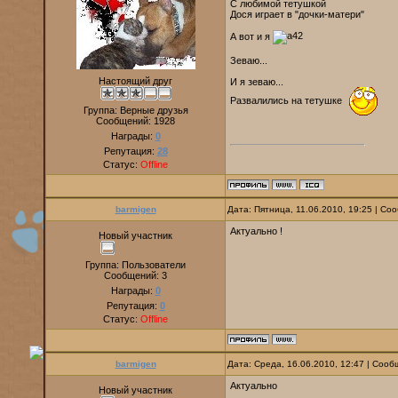
С любимой тетушкой
Дося играет в "дочки-матери"
А вот и я
Зеваю...
Настоящий друг
И я зеваю...
Развалились на тетушке
Группа: Верные друзья
Сообщений:
1928
Награды:
0
Репутация:
28
Статус:
Offline
barmigen
Дата: Пятница, 11.06.2010, 19:25 | С
Актуально !
Новый участник
Группа: Пользователи
Сообщений:
3
Награды:
0
Репутация:
0
Статус:
Offline
barmigen
Дата: Среда, 16.06.2010, 12:47 | Соо
Актуально
Новый участник