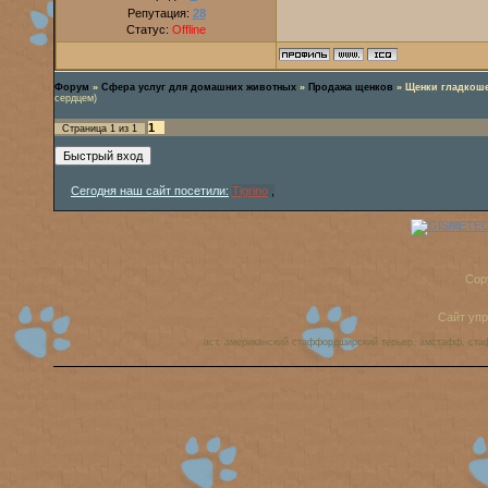
Репутация:
28
Статус:
Offline
Форум
»
Сфера услуг для домашних животных
»
Продажа щенков
»
Щенки гладкоше
сердцем)
1
Страница
1
из
1
Сегодня наш сайт посетили:
Tigrino
,
Cop
Сайт уп
аст, американский стаффордширский терьер, амстафф, ста