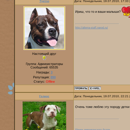
Tigrino
Дата: Понедельник, 19.07.2010, 17:33
Ириш, что то и ваши малыши?
http://alterra-staff.narod.ru/
Настоящий друг
Группа: Администраторы
Сообщений:
65535
Награды:
3
Репутация:
890
Статус:
Offline
Гелиос
Дата: Понедельник, 19.07.2010, 22:21
Очень тоже люблю эту породу детки
Щенки американского булли