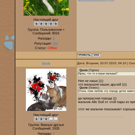
Настоящий друг
Группа: Пользователи +
Сообщений:
8016
Награды:
4
Репутация:
154
Статус:
Offline
Nimfa
Дата: Вторник, 20.07.2010, 04:10 | С
Quote
(
Tigrino
)
Ириш, что то и ваши малыши?
Нее не наши ))))
это малышня наших друзей ))))
Quote
(
Гелиос
)
Очень тоже люблю эту породу детки замеч
да прекрасная порода )))
мальчик Айс Бой от этой пары из пр
этот же мальчик показывает хорошие
Настоящий друг
Группа: Верные друзья
Сообщений:
1928
Награды:
0