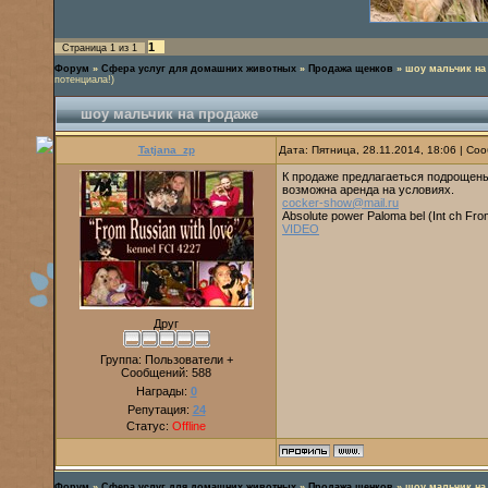
1
Страница
1
из
1
Форум
»
Сфера услуг для домашних животных
»
Продажа щенков
»
шоу мальчик на
потенциала!)
шоу мальчик на продаже
Tatjana_zp
Дата: Пятница, 28.11.2014, 18:06 | С
К продаже предлагаеться подрощены
возможна аренда на условиях.
cocker-show@mail.ru
Absolute power Paloma bel (Int ch From 
VIDEO
Друг
Группа: Пользователи +
Сообщений:
588
Награды:
0
Репутация:
24
Статус:
Offline
Форум
»
Сфера услуг для домашних животных
»
Продажа щенков
»
шоу мальчик на