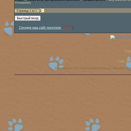
потенциала!)
1
Страница
1
из
1
Сегодня наш сайт посетили:
Tigrino
,
Cop
Сайт уп
аст, американский стаффордширский терьер, амстафф, ста