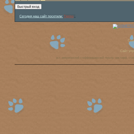
Сегодня наш сайт посетили:
Tigrino
,
Cop
Сайт уп
аст, американский стаффордширский терьер, амстафф, ста