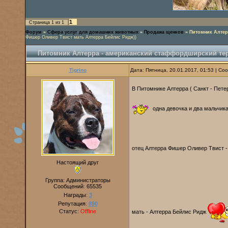
1
Страница
1
из
1
Форум
»
Сфера услуг для домашних животных
»
Продажа щенков
»
Питомник Алтер
Фишер Оливер Твист мать Алтерра Бейлис Ридж))
Питомник Алтерра - американский стаффордширский те
Tigrino
Дата: Пятница, 20.01.2017, 01:53 | С
В Питомнике Алтерра ( Санкт - Пете
одна девочка и два мальчик
отец Алтерра Фишер Оливер Твист 
Настоящий друг
Группа: Администраторы
Сообщений:
65535
Награды:
3
Репутация:
890
Статус:
Offline
мать - Алтерра Бейлис Ридж