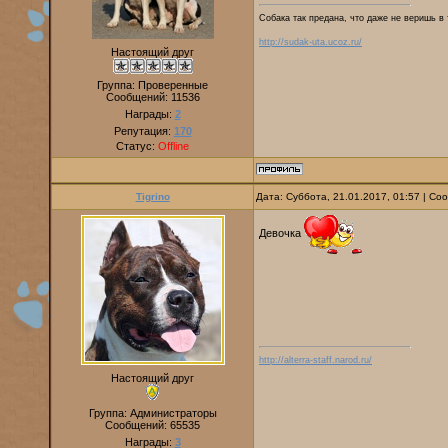
Собака так предана, что даже не веришь в 
http://sudak-uta.ucoz.ru/
Настоящий друг
Группа: Проверенные
Сообщений:
11536
Награды:
2
Репутация:
170
Статус:
Offline
Tigrino
Дата: Суббота, 21.01.2017, 01:57 | С
Девочка
http://alterra-staff.narod.ru/
Настоящий друг
Группа: Администраторы
Сообщений:
65535
Награды:
3