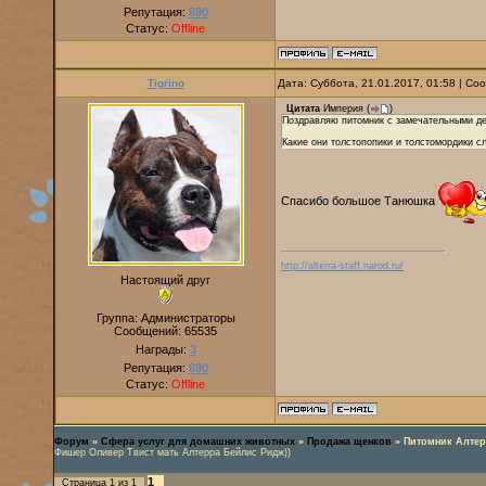
Репутация:
890
Статус:
Offline
Tigrino
Дата: Суббота, 21.01.2017, 01:58 | С
Цитата
Империя
(
)
Поздравляю питомник с замечательными де
Какие они толстопопики и толстомордики с
Спасибо большое Танюшка
http://alterra-staff.narod.ru/
Настоящий друг
Группа: Администраторы
Сообщений:
65535
Награды:
3
Репутация:
890
Статус:
Offline
Форум
»
Сфера услуг для домашних животных
»
Продажа щенков
»
Питомник Алтер
Фишер Оливер Твист мать Алтерра Бейлис Ридж))
1
Страница
1
из
1