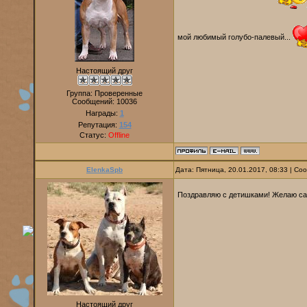
мой любимый голубо-палевый...
Настоящий друг
Группа: Проверенные
Сообщений:
10036
Награды:
1
Репутация:
154
Статус:
Offline
ElenkaSpb
Дата: Пятница, 20.01.2017, 08:33 | С
Поздравляю с детишками! Желаю са
Настоящий друг