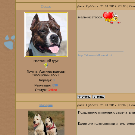
Tigrino
Дата: Суббота, 21.01.2017, 01:06 | С
мальчик второй
http://alterra-staff.narod.ru/
Настоящий друг
Группа: Администраторы
Сообщений:
65535
Награды:
3
Репутация:
890
Статус:
Offline
Империя
Дата: Суббота, 21.01.2017, 01:09 | С
Поздравляю питомник с замечатель
Какие они толстопопики и толстомо