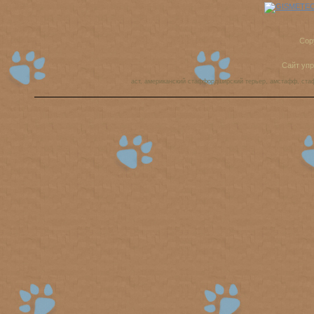
Cop
Сайт уп
аст, американский стаффордширский терьер, амстафф, ста