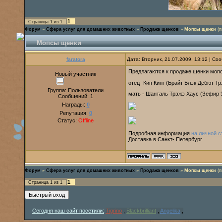
1
Страница
1
из
1
Форум
»
Сфера услуг для домашних животных
»
Продажа щенков
»
Мопсы щенки
(
Мопсы щенки
faratora
Дата: Вторник, 21.07.2009, 13:12 | С
Предлагаются к продаже щенки мопс
Новый участник
отец- Кип Кинг (Брайт Блэк Дебют Т
Группа: Пользователи
мать - Шанталь Трэжэ Хаус (Зефир 
Сообщений:
1
Награды:
0
Репутация:
0
Статус:
Offline
Подробная информация
на личной 
Доставка в Санкт- Петербург
Форум
»
Сфера услуг для домашних животных
»
Продажа щенков
»
Мопсы щенки
(
1
Страница
1
из
1
Сегодня наш сайт посетили:
Tigrino
,
Blackbrilliant
,
Angelika
,