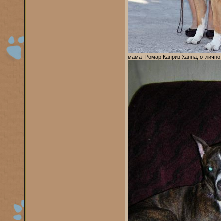
мама- Ромар Каприз Ханна, отлично