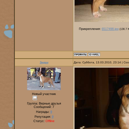
Прикрепления:
6517498.jpg
(136.7 
Зидан
Дата: Суббота, 13.03.2010, 23:14 | С
Новый участник
Группа: Верные друзья
Сообщений:
7
Награды:
0
Репутация:
0
Статус:
Offline