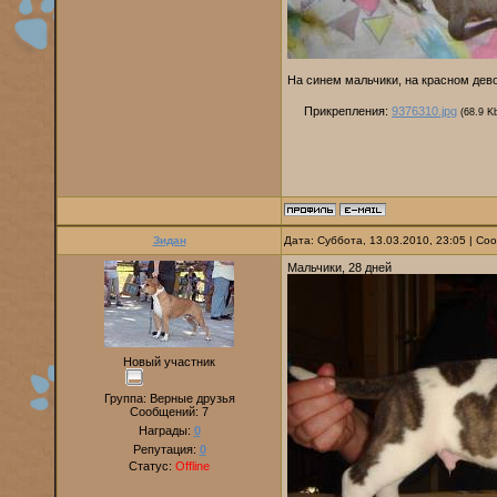
На синем мальчики, на красном дев
Прикрепления:
9376310.jpg
(68.9 K
Зидан
Дата: Суббота, 13.03.2010, 23:05 | С
Мальчики, 28 дней
Новый участник
Группа: Верные друзья
Сообщений:
7
Награды:
0
Репутация:
0
Статус:
Offline