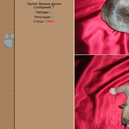
Группа: Верные друзья
Сообщений:
7
Награды:
0
Репутация:
0
Статус:
Offline