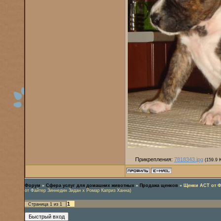
Прикрепления:
7818343.jpg
(159.9 
Форум
»
Сфера услуг для домашних животных
»
Продажа щенков
»
Щенки АСТ от Ф
от Файтер Зиннедин Зидан х Ромар Каприз Ханна)
1
Страница
1
из
1