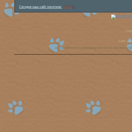
Сегодня наш сайт посетили:
Tigrino
,
Cop
Сайт уп
аст, американский стаффордширский терьер, амстафф, ста