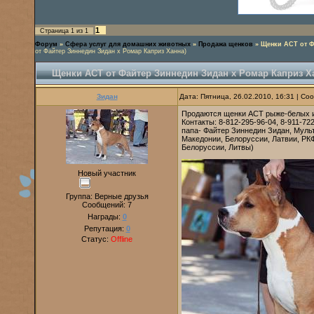
1
Страница
1
из
1
Форум
»
Сфера услуг для домашних животных
»
Продажа щенков
»
Щенки АСТ от Ф
от Файтер Зиннедин Зидан х Ромар Каприз Ханна)
Щенки АСТ от Файтер Зиннедин Зидан х Ромар Каприз Х
Зидан
Дата: Пятница, 26.02.2010, 16:31 | С
Продаются щенки АСТ рыже-белых и 
Контакты: 8-812-295-96-04, 8-911-72
папа- Файтер Зиннедин Зидан, Муль
Македонии, Белоруссии, Латвии, РК
Белоруссии, Литвы)
Новый участник
Группа: Верные друзья
Сообщений:
7
Награды:
0
Репутация:
0
Статус:
Offline