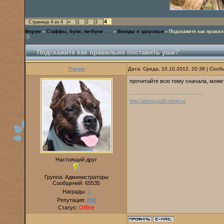
4
Страница
4
из
4
«
1
2
3
Форум
»
Стаффы, були, питбули . . .
»
Беседы о здоровье
»
Подскажите как правил
:))
Подскажите как правильно поставить уши?
Tigrino
Дата: Среда, 10.10.2012, 20:38 | Соо
прочитайте всю тему сначала, может
http://alterra-staff.narod.ru/
Настоящий друг
Группа: Администраторы
Сообщений:
65535
Награды:
3
Репутация:
890
Статус:
Offline