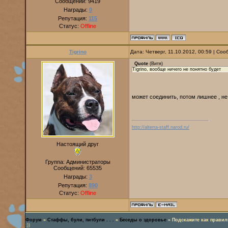
Сообщений:
9419
Награды:
0
Репутация:
115
Статус:
Offline
Tigrino
Дата: Четверг, 11.10.2012, 00:59 | Со
Quote
(
Витя
)
Tigrino, вообще ничего не понятно будет
может соединить, потом лишнее , не
http://alterra-staff.narod.ru/
Настоящий друг
Группа: Администраторы
Сообщений:
65535
Награды:
3
Репутация:
890
Статус:
Offline
Форум
»
Стаффы, були, питбули . . .
»
Беседы о здоровье
»
Подскажите как правил
:))