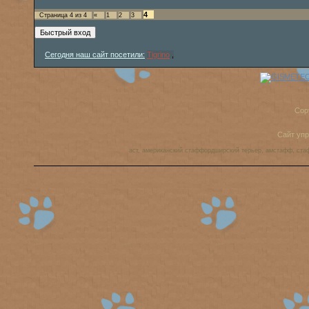
4
Страница
4
из
4
«
1
2
3
Сегодня наш сайт посетили:
Tigrino
,
Cop
Сайт уп
аст, американский стаффордширский терьер, амстафф, ста