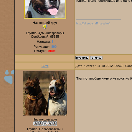
Катюш, может соединишь их в одну
Настоящий друг
http://alterra-staff.narod.ru/
Группа: Администраторы
Сообщений:
65535
Награды:
3
Репутация:
890
Статус:
Offline
Витя
Дата: Четверг, 11.10.2012, 00:42 | Со
Tigrino
, вообще ничего не понятно 
Настоящий друг
Группа: Пользователи +