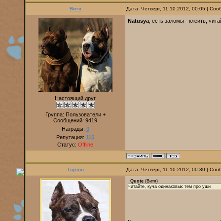
Витя
Дата: Четверг, 11.10.2012, 00:05 | Со
Natusya
, есть заломы - клеить, чит
Настоящий друг
Группа: Пользователи +
Сообщений:
9419
Награды:
0
Репутация:
115
Статус:
Offline
Tigrino
Дата: Четверг, 11.10.2012, 00:30 | Со
Quote
(
Витя
)
читайте, куча одинаковых тем про уши