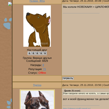
Гелиос_Юта
Дата: Четверг, 25.11.2010, 20:49 | Со
Мы кололи НОВОКАИН + ЦИКЛОФЕРО
Настоящий друг
Группа: Верные друзья
Сообщений:
6829
Награды:
0
Репутация:
71
Статус:
Offline
Tigrino
Дата: Четверг, 25.11.2010, 23:50 | Со
Quote
(
Ксения
)
Нам говорили ничего не колоть, а самые к
вот и моей француженки так делали!
http://alterra-staff.narod.ru/