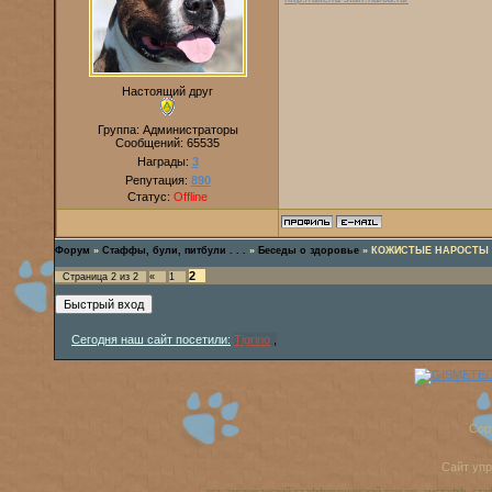
Настоящий друг
Группа: Администраторы
Сообщений:
65535
Награды:
3
Репутация:
890
Статус:
Offline
Форум
»
Стаффы, були, питбули . . .
»
Беседы о здоровье
»
КОЖИСТЫЕ НАРОСТЫ
2
Страница
2
из
2
«
1
Сегодня наш сайт посетили:
Tigrino
,
Cop
Сайт уп