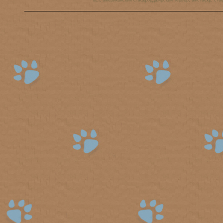
аст, американский стаффордширский терьер, амстафф, ста