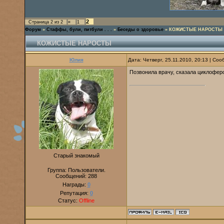
2
Страница
2
из
2
«
1
Форум
»
Стаффы, були, питбули . . .
»
Беседы о здоровье
»
КОЖИСТЫЕ НАРОСТЫ
КОЖИСТЫЕ НАРОСТЫ
Юлия
Дата: Четверг, 25.11.2010, 20:13 | Со
Позвонила врачу, сказала циклоферон
Старый знакомый
Группа: Пользователи.
Сообщений:
288
Награды:
0
Репутация:
0
Статус:
Offline