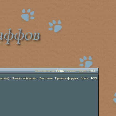
Вы вошли как
Гость
| Группа "
Гости
" |
RSS
щения()
·
Новые сообщения
·
Участники
·
Правила форума
·
Поиск
·
RSS
]