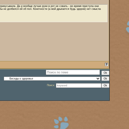
 прикусывала. Да и вообще лучше руки в рот не совать - во время приступа они
бы не долбился ей об пол. Конечности (а мой дрыгается будь здоров) нет смысла
Поиск: