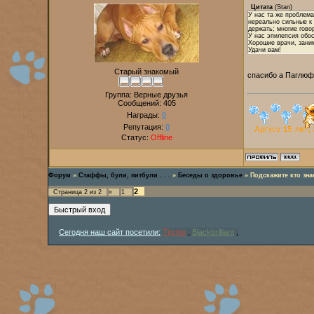
Цитата
(
Stan
)
У нас та же проблема
нереально сильные к 
держать; многие гово
У нас эпилепсия обос
Хорошие врачи, зани
Удачи вам!
Старый знакомый
спасибо а Паглюф
Группа: Верные друзья
Сообщений:
405
Награды:
0
Репутация:
0
Статус:
Offline
Форум
»
Стаффы, були, питбули . . .
»
Беседы о здоровье
»
Подскажите кто зна
2
Страница
2
из
2
«
1
Сегодня наш сайт посетили:
Tigrino
,
Blackbrilliant
,