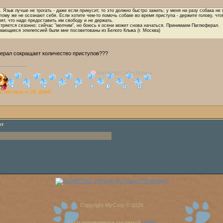
. Язык лучше не трогать - даже если прикусит, то это должно быстро зажить; у меня ни разу собака не
тому же не осознают себя. Если хотите чем-то помочь собаке во время приступа - держите голову, что
рят, что надо предоставить им свободу и не держать.
тряется сезонно; сейчас "молчим", но боюсь к осени может снова начаться. Принимаем Паглюферал.
мающиеся эпилепсией были мне посоветованы из Белого Клыка (г. Москва)
ерал сокращает количество приступов???
ет
Copyright MyCorp © 2026
Сайт управляется системой
uWeb