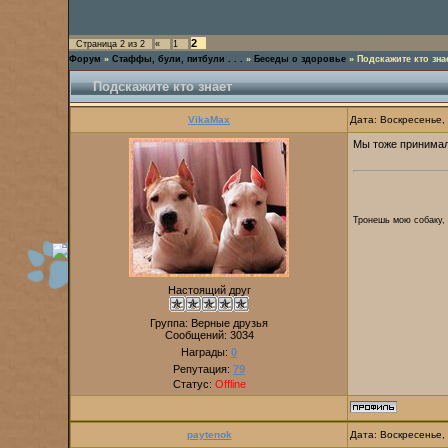
2
Страница
2
из
2
«
1
Форум
»
Стаффы, були, питбули . . .
»
Беседы о здоровье
»
Подскажите кто зна
Подскажите кто знает
VikaMax
Дата: Воскресенье,
Мы тоже принима
Тронешь мою собаку, 
Настоящий друг
Группа: Верные друзья
Сообщений:
3034
Награды:
0
Репутация:
79
Статус:
Offline
paytenok
Дата: Воскресенье,