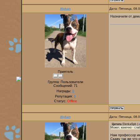
Alykan
Дата: Пятница, 08.
Назначили от дема
Приятель
Группа: Пользователи
Сообщений:
71
Награды:
0
Репутация:
0
Статус:
Offline
Alykan
Дата: Пятница, 08.
Цитата
ElenkaSpb
(
Может, конечно - сла
Нам профессор имен
Скажу так же что 