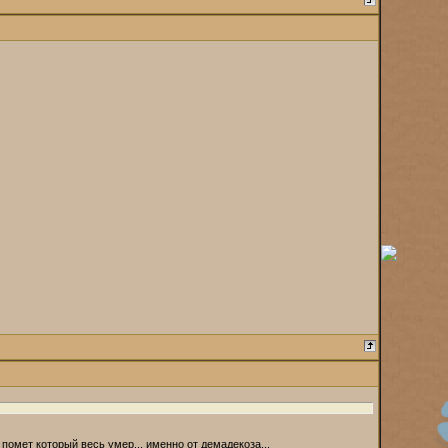
 помет который весь умер... именно от демадекоза...