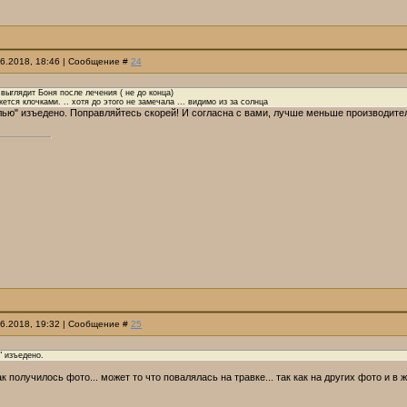
06.2018, 18:46 | Сообщение #
24
 выглядит Боня после лечения ( не до конца)
ется клочками. .. хотя до этого не замечала ... видимо из за солнца
лью" изъедено. Поправляйтесь скорей! И согласна с вами, лучше меньше производите
06.2018, 19:32 | Сообщение #
25
" изъедено.
 получилось фото... может то что повалялась на травке... так как на других фото и в ж