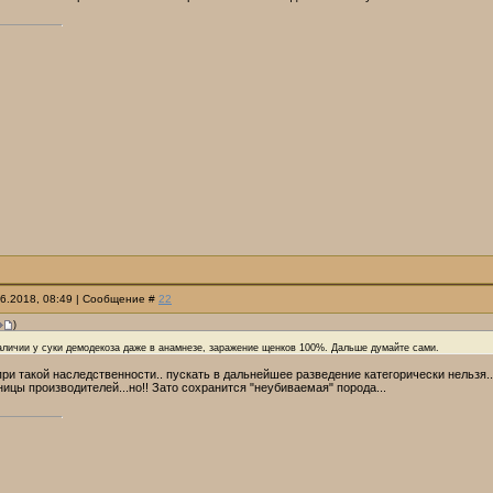
06.2018, 08:49 | Сообщение #
22
)
аличии у суки демодекоза даже в анамнезе, заражение щенков 100%. Дальше думайте сами.
при такой наследственности.. пускать в дальнейшее разведение категорически нельзя...
ницы производителей...но!! Зато сохранится "неубиваемая" порода...