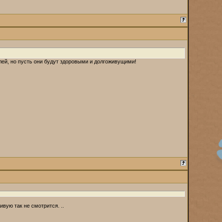
лей, но пусть они будут здоровыми и долгоживущими!
ивую так не смотрится. ..