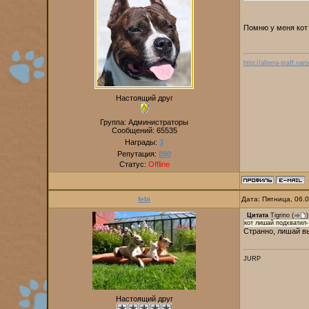
Помню у меня кот
http://alterra-staff.naro
Настоящий друг
Группа: Администраторы
Сообщений:
65535
Награды:
3
Репутация:
890
Статус:
Offline
febi
Дата: Пятница, 06.
Цитата
Tigrino
(
)
кот лишай подхватил-
Странно, лишай в
JURP
Настоящий друг