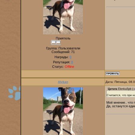
Приятель
Группа: Пользователи
Сообщений:
71
Награды:
0
Репутация:
0
Статус:
Offline
Alykan
Дата: Пятница, 08.
Цитата
ElenkaSpb
(
Считается, что при н
Моё мнение.. что 
Да, останутся еди