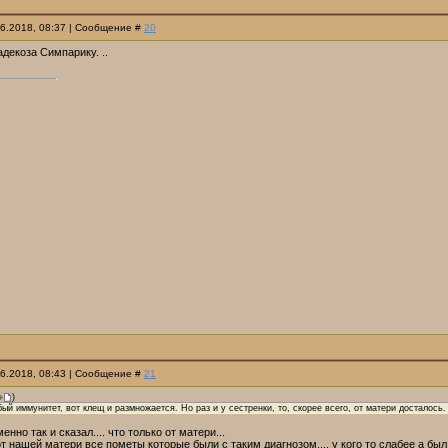
06.2018, 08:37 | Сообщение #
20
декоза Симпарику. ..
06.2018, 08:43 | Сообщение #
21
)
бый иммунитет, вот клещ и размножается. Но раз и у сестренки, то, скорее всего, от матери досталось.
но так и сказал.... что только от матери...
от нашей матери все пометы которые были с таким диагнозом.... у кого то слабее а был