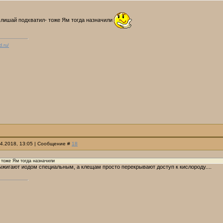
 лишай подхватил- тоже Ям тогда назначили
d.ru/
04.2018, 13:05 | Сообщение #
18
 тоже Ям тогда назначили
ыжигают иодом специальным, а клещам просто перекрывают доступ к кислороду....