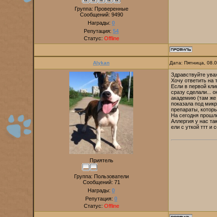
Группа: Проверенные
Сообщений:
9490
Награды:
0
Репутация:
54
Статус:
Offline
Alykan
Дата: Пятница, 08.
Здравствуйте уваж
Хочу ответить на 
Если в первой кли
сразу сделали... 
академию (там же 
показала под микро
препараты, которы
На сегодня прошло
Аллергия у нас та
ели с уткой ттт и 
Приятель
Группа: Пользователи
Сообщений:
71
Награды:
0
Репутация:
0
Статус:
Offline