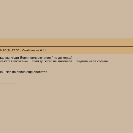
06.2018, 17:35 | Сообщение #
23
час выглядит Боня после лечения ( не до конца)
кажется клочками. .. хотя до этого не замечала ... видимо из за солнца
о... что по спине ещё светится