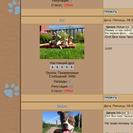
Репутация:
0
Статус:
Offline
febi
Дата: Пятница, 08.
Цитата
Alykan
(
)
Покажу то как сейчас
На первом фото... каж
Ого! Все тело "мо
JURP
Настоящий друг
Группа: Проверенные
Сообщений:
9490
Награды:
0
Репутация:
54
Статус:
Offline
Alykan
Дата: Пятница, 08.
Цитата
febi
(
)
Ого! Все тело "молью
Не знаю почему так