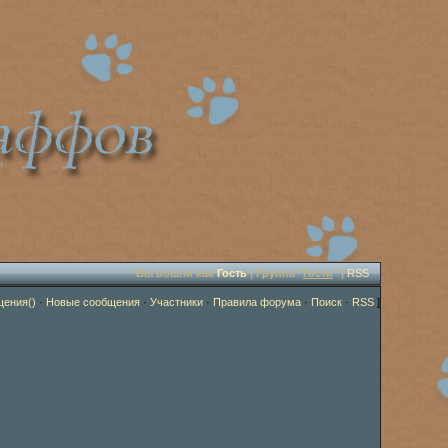
Вы вошли как
Гость
| Группа "
Гости
" |
RSS
щения()
·
Новые сообщения
·
Участники
·
Правила форума
·
Поиск
·
RSS
]