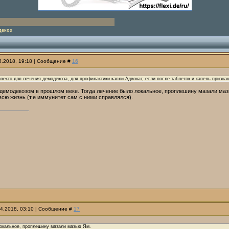
декоз
04.2018, 19:18 | Сообщение #
16
екто для лечения демодекоза, для профилактики капли Адвокат, если после таблеток и капель признаки
демодекозом в прошлом веке. Тогда лечение было локальное, проплешину мазали мазь
сю жизнь (т.е иммунитет сам с ними справлялся).
04.2018, 03:10 | Сообщение #
17
локальное, проплешину мазали мазью Ям.