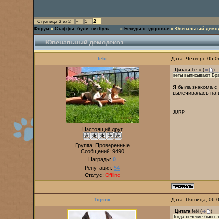
2
Страница
2
из
2
«
1
Форум
»
Стаффы, були, питбули . . .
»
Беседы о здоровье
»
Ювенальный демо
Ювенальный демодекоз
febi
Дата: Четверг, 05.
Цитата
LeLu
(
)
веты выписывают Брав
Я была знакома с 
вылечивалась на в
JURP
Настоящий друг
Группа: Проверенные
Сообщений:
9490
Награды:
0
Репутация:
54
Статус:
Offline
Tigrino
Дата: Пятница, 06.
Цитата
febi
(
)
Тогда лечение было 