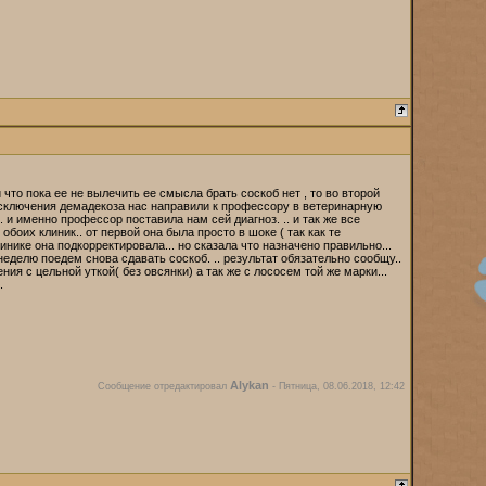
что пока ее не вылечить ее смысла брать соскоб нет , то во второй
 исключения демадекоза нас направили к профессору в ветеринарную
 и именно профессор поставила нам сей диагноз. .. и так же все
 обоих клиник.. от первой она была просто в шоке ( так как те
инике она подкорректировала... но сказала что назначено правильно...
неделю поедем снова сдавать соскоб. .. результат обязательно сообщу..
ния с цельной уткой( без овсянки) а так же с лососем той же марки...
.
Alykan
Сообщение отредактировал
-
Пятница, 08.06.2018, 12:42