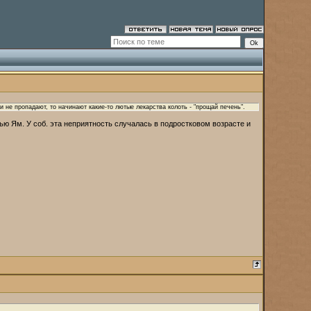
 не пропадают, то начинают какие-то лютые лекарства колоть - "прощай печень".
ю Ям. У соб. эта неприятность случалась в подростковом возрасте и