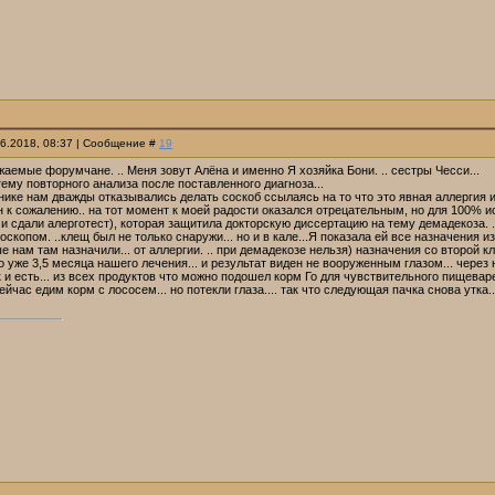
06.2018, 08:37 | Сообщение #
19
аемые форумчане. .. Меня зовут Алёна и именно Я хозяйка Бони. .. сестры Чесси...
тему повторного анализа после поставленного диагноза...
нике нам дважды отказывались делать соскоб ссылаясь на то что это явная аллергия и 
он к сожалению.. на тот момент к моей радости оказался отрецательным, но для 100%
и сдали алерготест), которая защитила докторскую диссертацию на тему демадекоза. ..
скопом. ..клещ был не только снаружи... но и в кале...Я показала ей все назначения из
е нам там назначили... от аллергии. .. при демадекозе нельзя) назначения со второй кл
 уже 3,5 месяца нашего лечения... и результат виден не вооруженным глазом... через 
к и есть... из всех продуктов что можно подошел корм Го для чувствительного пищеваре
сейчас едим корм с лососем... но потекли глаза.... так что следующая пачка снова утка..