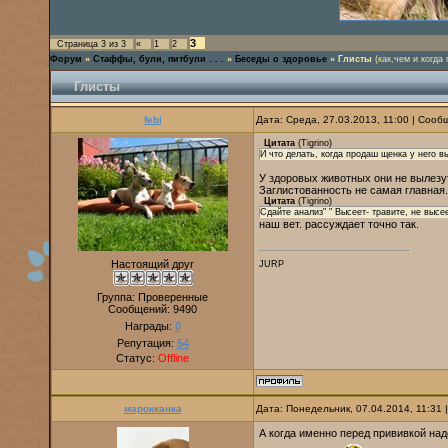
3
Страница
3
из
3
«
1
2
Форум
»
Стаффы, були, питбули . . .
»
Беседы о здоровье
»
Глисты
(как,чем и когда 
Глисты
febi
Дата: Среда, 27.03.2013, 11:00 | Соо
Цитата
(
Tigrino
)
И что делать, когда продаш щенка у него в
У здоровых животных они не вылезут
Заглистованность не самая главная.
Цитата
(
Tigrino
)
Сдайте анализ" " Высеет- травите, не высее
наш вет. рассуждает точно так.
Настоящий друг
JURP
Группа: Проверенные
Сообщений:
9490
Награды:
0
Репутация:
54
Статус:
Offline
марокканка
Дата: Понедельник, 07.04.2014, 11:31
А когда именно перед прививкой над