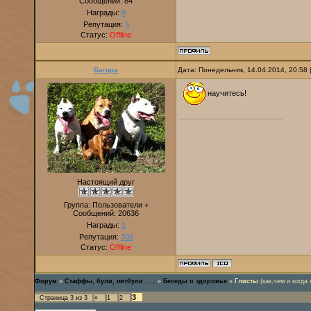
Сообщений:
84
Награды:
0
Репутация:
5
Статус:
Offline
Багира
Дата: Понедельник, 14.04.2014, 20:58
научитесь!
Настоящий друг
Группа: Пользователи +
Сообщений:
20636
Награды:
1
Репутация:
302
Статус:
Offline
Форум
»
Стаффы, були, питбули . . .
»
Беседы о здоровье
»
Глисты
(как,чем и когда 
3
Страница
3
из
3
«
1
2