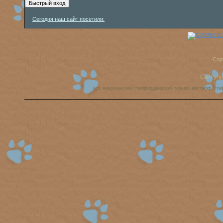
Сегодня наш сайт посетили:
Cop
Сайт уп
аст, американский стаффордширский терьер, амстафф, ста