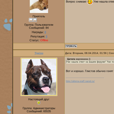
Вопрос снимаю
Уже нашла отве
Приятель
Группа: Пользователи
Сообщений:
84
Награды:
0
Репутация:
5
Статус:
Offline
Tigrino
Дата: Вторник, 08.04.2014, 01:56 | С
Цитата
марокканка
(
)
Уже нашла ответ на вашем форуме! Уже п
Вот и хорошо. Глистов обычно гонят 
http://alterra-staff.narod.ru/
Настоящий друг
Группа: Администраторы
Сообщений:
65535