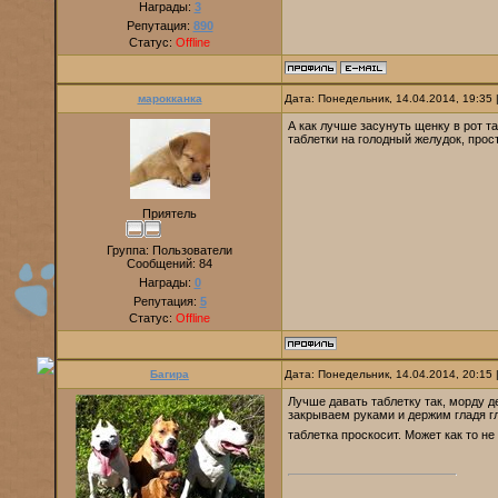
Награды:
3
Репутация:
890
Статус:
Offline
марокканка
Дата: Понедельник, 14.04.2014, 19:35
А как лучше засунуть щенку в рот т
таблетки на голодный желудок, прос
Приятель
Группа: Пользователи
Сообщений:
84
Награды:
0
Репутация:
5
Статус:
Offline
Багира
Дата: Понедельник, 14.04.2014, 20:15
Лучше давать таблетку так, морду д
закрываем руками и держим гладя г
таблетка проскосит. Может как то н