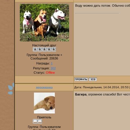
Воду можно дать потом. Обычно со
Настоящий друг
Группа: Пользователи +
Сообщений:
20636
Награды:
1
Репутация:
302
Статус:
Offline
марокканка
Дата: Понедельник, 14.04.2014, 20:53
Багира
, огромное спасибо! Вот чес
Приятель
Группа: Пользователи