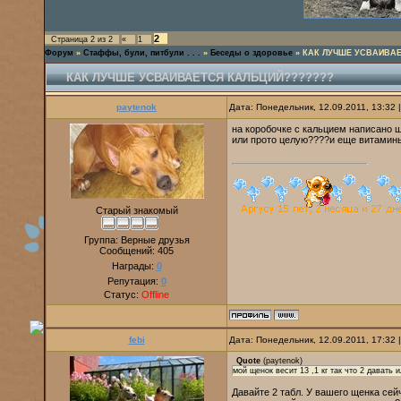
2
Страница
2
из
2
«
1
Форум
»
Стаффы, були, питбули . . .
»
Беседы о здоровье
»
КАК ЛУЧШЕ УСВАИВАЕ
КАК ЛУЧШЕ УСВАИВАЕТСЯ КАЛЬЦИЙ???????
paytenok
Дата: Понедельник, 12.09.2011, 13:32
на коробочке с кальцием написано ще
или прото целую????и еще витамины
Старый знакомый
Группа: Верные друзья
Сообщений:
405
Награды:
0
Репутация:
0
Статус:
Offline
febi
Дата: Понедельник, 12.09.2011, 17:32
Quote
(
paytenok
)
мой щенок весит 13 ,1 кг так что 2 давать
Давайте 2 табл. У вашего щенка сей