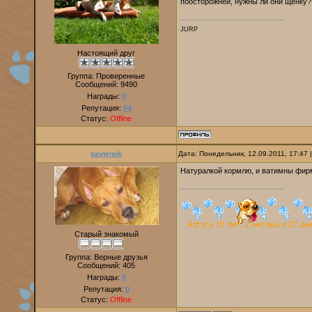
поосторожней, нужны ли они щенку?
JURP
Настоящий друг
Группа: Проверенные
Сообщений:
9490
Награды:
0
Репутация:
54
Статус:
Offline
paytenok
Дата: Понедельник, 12.09.2011, 17:47
Натуралкой кормлю, и ватимны фир
Старый знакомый
Группа: Верные друзья
Сообщений:
405
Награды:
0
Репутация:
0
Статус:
Offline