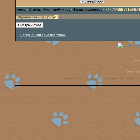
Форум
»
Стаффы, були, питбули . . .
»
Беседы о здоровье
»
КАК ЛУЧШЕ УСВАИВАЕ
2
Страница
2
из
2
«
1
Сегодня наш сайт посетили:
Cop
Сайт уп
аст, американский стаффордширский терьер, амстафф, ста