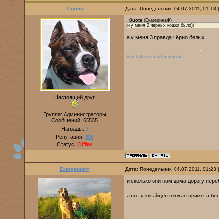
Tigrino
Дата: Понедельник, 04.07.2011, 01:13
Quote
(
ЕкатеринаФ
)
и у меня 2 черных кошки было))
а у меня 3 правда чёрно белых.
http://alterra-staff.narod.ru/
Настоящий друг
Группа: Администраторы
Сообщений:
65535
Награды:
3
Репутация:
890
Статус:
Offline
ЕкатеринаФ
Дата: Понедельник, 04.07.2011, 01:23
и сколько они нам дома дорогу пере
а вот у китайцев плохая примета бе