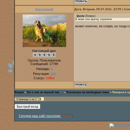
ЕкатеринаФ
Дата: Вторник, 05.07.2011, 22:55 | С
Quote
(
Гелиос
)
А може она жрачку охраняла
может конечно, не спорю, но тогда с
Настоящий друг
Группа: Пользователи
Сообщений:
17799
Награды:
0
Репутация:
150
Статус:
Offline
Форум
»
Ни о чем за чашкой чая. . .
»
Разговоры на свободные темы
»
Поверья и с
1
Страница
1
из
1
Сегодня наш сайт посетили:
Tigrino
,