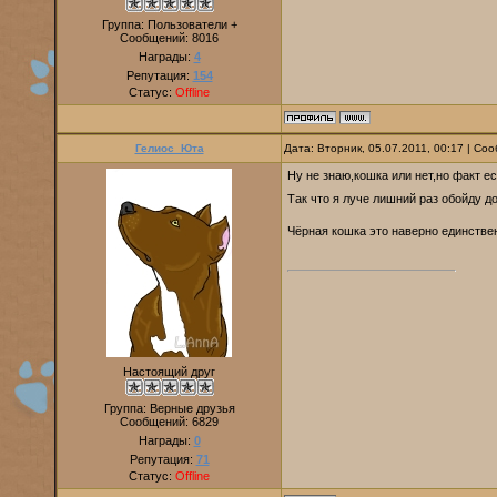
Группа: Пользователи +
Сообщений:
8016
Награды:
4
Репутация:
154
Статус:
Offline
Гелиос_Юта
Дата: Вторник, 05.07.2011, 00:17 | С
Ну не знаю,кошка или нет,но факт ес
Так что я луче лишний раз обойду д
Чёрная кошка это наверно единстве
Настоящий друг
Группа: Верные друзья
Сообщений:
6829
Награды:
0
Репутация:
71
Статус:
Offline