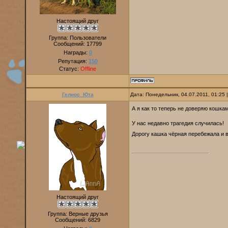
Настоящий друг
Группа: Пользователи
Сообщений:
17799
Награды:
0
Репутация:
150
Статус:
Offline
Гелиос_Юта
Дата: Понедельник, 04.07.2011, 01:25
А я как то теперь не доверяю кошка
У нас недавно трагедия случилась!
Дорогу кашка чёрная перебежала и в
Настоящий друг
Группа: Верные друзья
Сообщений:
6829