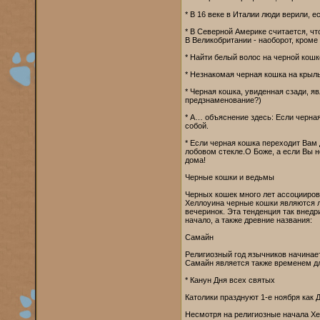
* В 16 веке в Италии люди верили, е
* В Северной Америке считается, что
В Великобритании - наоборот, кроме
* Найти белый волос на черной кошк
* Незнакомая черная кошка на крыл
* Черная кошка, увиденная сзади,
предзнаменование?)
* А… объяснение здесь: Если черная 
собой.
* Если черная кошка переходит Вам 
лобовом стекле.О Боже, а если Вы н
дома!
Черные кошки и ведьмы
Черных кошек много лет ассоциирова
Хеллоуина черные кошки являются 
вечеринок. Эта тенденция так внед
начало, а также древние названия:
Самайн
Религиозный год язычников начинает
Самайн является также временем дл
* Канун Дня всех святых
Католики празднуют 1-е ноября как 
Несмотря на религиозные начала Хе