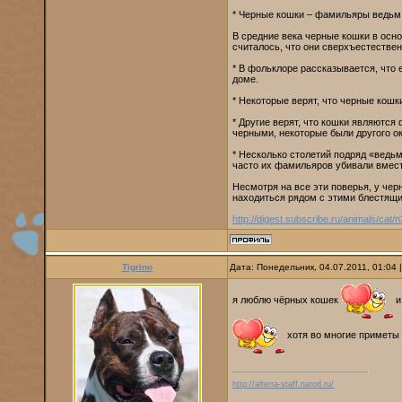
* Черные кошки – фамильяры ведьм
В средние века черные кошки в осн
считалось, что они сверхъестестве
* В фольклоре рассказывается, что 
доме.
* Некоторые верят, что черные кош
* Другие верят, что кошки являютс
черными, некоторые были другого ок
* Несколько столетий подряд «ведь
часто их фамильяров убивали вмест
Несмотря на все эти поверья, у че
находиться рядом с этими блестя
http://digest.subscribe.ru/animals/cat
Tigrino
Дата: Понедельник, 04.07.2011, 01:04
я люблю чёрных кошек
и
хотя во многие приметы
http://alterra-staff.narod.ru/