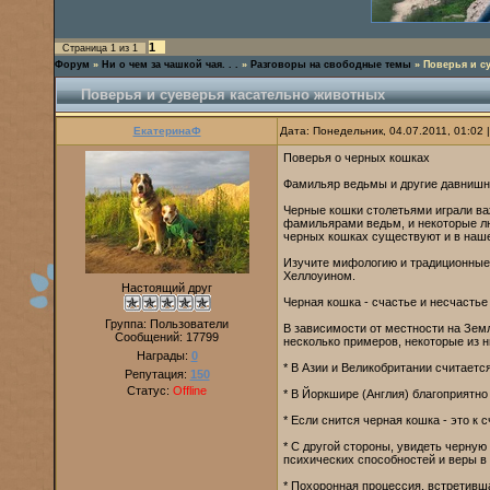
1
Страница
1
из
1
Форум
»
Ни о чем за чашкой чая. . .
»
Разговоры на свободные темы
»
Поверья и с
Поверья и суеверья касательно животных
ЕкатеринаФ
Дата: Понедельник, 04.07.2011, 01:02
Поверья о черных кошках
Фамильяр ведьмы и другие давнишн
Черные кошки столетьями играли ва
фамильярами ведьм, и некоторые лю
черных кошках существуют и в наш
Изучите мифологию и традиционные 
Хеллоуином.
Настоящий друг
Черная кошка - счастье и несчастье
Группа: Пользователи
В зависимости от местности на Зем
Сообщений:
17799
несколько примеров, некоторые из н
Награды:
0
* В Азии и Великобритании считаетс
Репутация:
150
Статус:
Offline
* В Йоркшире (Англия) благоприятно
* Если снится черная кошка - это к 
* С другой стороны, увидеть черную
психических способностей и веры в
* Похоронная процессия, встретивш