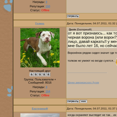
Награды:
0
Репутация:
150
Статус:
Offline
Гелиос
Дата: Понедельник, 04.07.2011, 01:32
Quote
(
ЕкатеринаФ
)
от я вот признаюсь... как т
черная ворона (или ворон?)
лицо, давай каркать!! у ме
мне было лет 16, но сейчас
Воронёнок рядом сидел значит где то
толком не умеют но везде суются..
Настоящий друг
Группа: Пользователи +
Сообщений:
8016
Щенки американского булли
Награды:
4
Репутация:
154
Статус:
Offline
ЕкатеринаФ
Дата: Понедельник, 04.07.2011, 01:37
когда охраняют выглядит не так... их