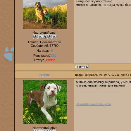
а еще безлюдно и темно...
может я нагоняю, но тогда жутко был
Настоящий друг
Группа: Пользователи
Сообщений:
17799
Награды:
0
Репутация:
150
Статус:
Offline
Гелиос
Дата: Понедельник, 04.07.2011, 05:43
А може она жрачку охраняла, у меня
или заклевать , налетала на него ..
Щенки американского булли
Настоящий друг