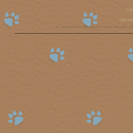
Cop
Сайт уп
аст, американский стаффордширский терьер, амстафф, ста