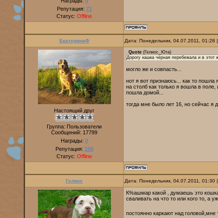
Награды:
0
Репутация:
71
Статус:
Offline
ЕкатеринаФ
Дата: Понедельник, 04.07.2011, 01:28
Quote
(
Гелиос_Юта
)
Дорогу кашка чёрная перебежала и в этот 
могло же и совпасть...
нот я вот признаюсь... как то пошла
на столб как только я вошла в поле, 
пошла домой...
тогда мне было лет 16, но сейчас я 
Настоящий друг
Группа: Пользователи
Сообщений:
17799
Награды:
0
Репутация:
150
Статус:
Offline
Гелиос
Дата: Понедельник, 04.07.2011, 01:30
К%ашмар какой , думаешь это кошка
сваливать на что то или кого то, а 
постоянно каркают над головой,мне 