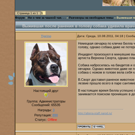
1
Страница
1
из
1
Форум
»
Ни о чем за чашкой чая. . .
»
Разговоры на свободные темы
»
Выжившая по
Выжившая после ранения в голову собака удивила врач
Tigrino
Дата: Среда, 10.08.2011, 04:18 | Соо
Немецкая овчарка по кличке Белла 
голову, однако собака даже не потер
Инцидент произошел в минувшие вых
артиста Вернона Сворта, однако пл
Собака набросилась на бандитов и о
овчарки. Однако животное даже не п
собака с ножом в голове вела себя 
В.Сворт доставил раненое животное 
лезвие прошло всего в паре сантиме
В настоящее время Белла успешно п
Настоящий друг
занимается поиском проникших в д
Группа: Администраторы
Сообщений:
65535
Награды:
3
http://alterra-staff.narod.ru/
Репутация:
890
Статус:
Offline