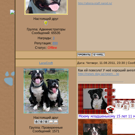
http://alterra-staff.narod.ru/
Настоящий друг
Группа: Администраторы
Сообщений:
65535
Награды:
3
Репутация:
890
Статус:
Offline
LaraCroft
Дата: Четверг, 11.08.2011, 23:30 | Со
Как ей повезло! У неё хороший ангел
http://news.day.az/open....tp
Настоящий друг
Группа: Проверенные
Сообщений:
1571