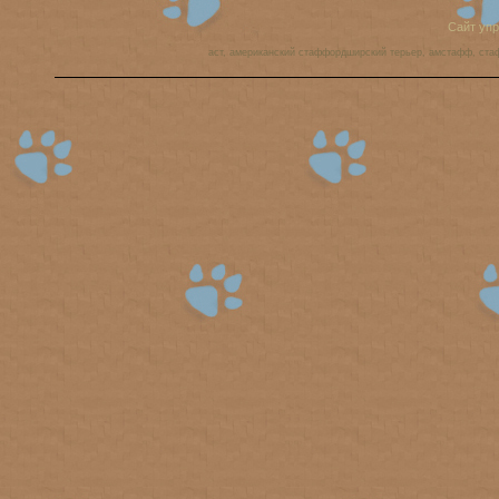
Сайт уп
аст, американский стаффордширский терьер, амстафф, ста