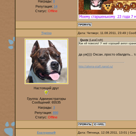
Награды:
0
Репутация:
14
Статус:
Offline
Tigrino
Дата: Четверг, 11.08.2011, 23:49 | Со
Quote
(
LaraCroft
)
Как ей повезло! У неё хороший ангел храни
да уж)))) Оксан..просто обалдеть... 
http://alterra-staff.narod.ru/
Настоящий друг
Группа: Администраторы
Сообщений:
65535
Награды:
3
Репутация:
890
Статус:
Offline
ЕкатеринаФ
Дата: Пятница, 12.08.2011, 13:01 | С