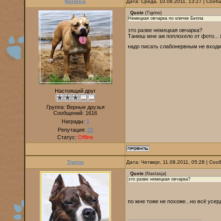
Nastasja
Дата: Среда, 10.08.2011, 13:27 | Соо
Quote
(
Tigrino
)
Немецкая овчарка по кличке Белла
это разве немецкая овчарка?
Танюш мне аж поплохело от фото... я 
надо писать слабонервным не вход
Настоящий друг
Группа: Верные друзья
Сообщений:
1616
Награды:
1
Репутация:
21
Статус:
Offline
Tigrino
Дата: Четверг, 11.08.2011, 05:28 | Со
Quote
(
Nastasja
)
это разве немецкая овчарка?
по мне тоже не похоже...но всё усе