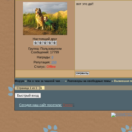
вот это да!!
Настоящий друг
Группа: Пользователи
Сообщений:
17799
Награды:
0
Репутация:
150
Статус:
Offline
Форум
»
Ни о чем за чашкой чая. . .
»
Разговоры на свободные темы
»
Выжившая по
1
Страница
1
из
1
Сегодня наш сайт посетили:
Tigrino
,
Cop