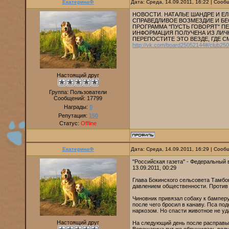
ЕкатеринаФ
Дата: Среда, 14.09.2011, 16:22 | Соо
НОВОСТИ. НАТАЛЬЕ ШАНДРЕ И 
СПРАВЕДЛИВОЕ ВОЗМЕЗДИЕ И Б
ПРОГРАММА "ПУСТЬ ГОВОРЯТ" ПЕ
ИНФОРМАЦИЯ ПОЛУЧЕНА ИЗ ЛИЧ
ПЕРЕПОСТИТЕ ЭТО ВЕЗДЕ, ГДЕ С
http://vk.com/board25052144#/club25
Настоящий друг
Группа: Пользователи
Сообщений:
17799
Награды:
0
Репутация:
150
Статус:
Offline
ЕкатеринаФ
Дата: Среда, 14.09.2011, 16:29 | Соо
"Российская газета" - Федеральный
13.09.2011, 00:29
Глава Бокинского сельсовета Тамбо
давлением общественности. Против 
Чиновник привязал собаку к бамперу
после чего бросил в канаву. Пса по
наркозом. Но спасти животное не уд
Настоящий друг
На следующий день после расправы 