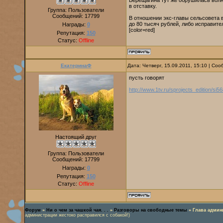
Верещагина тут же обрушилась вол
в отставку.
Группа: Пользователи
Сообщений:
17799
В отношении экс-главы сельсовета 
до 80 тысяч рублей, либо исправите
Награды:
0
[color=red]
Репутация:
150
Статус:
Offline
ЕкатеринаФ
Дата: Четверг, 15.09.2011, 15:10 | Со
пусть говорят
http://www.1tv.ru/sprojects_edition/si5
Настоящий друг
Группа: Пользователи
Сообщений:
17799
Награды:
0
Репутация:
150
Статус:
Offline
Форум
»
Ни о чем за чашкой чая. . .
»
Разговоры на свободные темы
»
Глава админ
администрации жестоко расправился с собакой!)