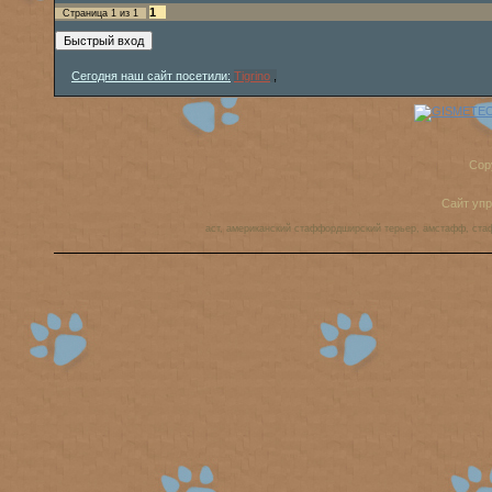
1
Страница
1
из
1
Сегодня наш сайт посетили:
Tigrino
,
Cop
Сайт уп
аст, американский стаффордширский терьер, амстафф, ста