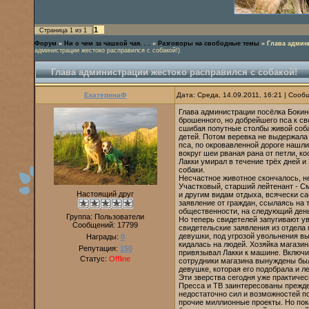
1
Страница
1
из
1
Форум
»
Ни о чем за чашкой чая. . .
»
Разговоры на свободные темы
»
Глава админ
администрации жестоко расправился с собакой!)
Глава администрации жестоко расправился с собакой!
ЕкатеринаФ
Дата: Среда, 14.09.2011, 16:21 | Соо
Глава администрации посёлка Бокин
брошенного, но добрейшего пса к св
сшибая попутные столбы живой соба
детей. Потом веревка не выдержала 
пса, по окровавленной дороге нашли
вокруг шеи рваная рана от петли, ко
Лакки умирал в течение трёх дней и
собаки.
Несчастное животное скончалось, не
Участковый, старший лейтенант - С
Настоящий друг
и другим видам отдыха, всячески с
заявление от граждан, ссылаясь на 
общественности, на следующий день
Группа: Пользователи
Но теперь свидетелей запугивают у
Сообщений:
17799
свидетельские заявления из отдела 
девушки, под угрозой увольнения в
Награды:
0
кидалась на людей. Хозяйка магази
Репутация:
150
привязывал Лакки к машине. Включив
Статус:
Offline
сотрудники магазина вынуждены был
девушке, которая его подобрала и л
Эти зверства сегодня уже практичес
Пресса и ТВ заинтересованы прежде 
недостаточно сил и возможностей п
прочие миллионные проекты. Но пока