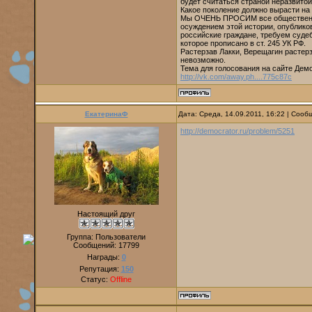
будет считаться страной неразвито
Какое поколение должно вырасти на 
Мы ОЧЕНЬ ПРОСИМ все общественные
осуждением этой истории, опублико
российские граждане, требуем суде
которое прописано в ст. 245 УК РФ.
Растерзав Лакки, Верещагин растерз
невозможно.
Тема для голосования на сайте Дем
http://vk.com/away.ph....775c87c
ЕкатеринаФ
Дата: Среда, 14.09.2011, 16:22 | Соо
http://democrator.ru/problem/5251
Настоящий друг
Группа: Пользователи
Сообщений:
17799
Награды:
0
Репутация:
150
Статус:
Offline