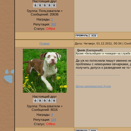
Настоящий друг
Группа: Пользователи +
Сообщений:
20636
Награды:
1
Репутация:
302
Статус:
Offline
Гелиос
Дата: Четверг, 01.12.2011, 00:34 | Со
Quote
(
ЕкатеринаФ
)
Кроме «бельгийцев» и «немцев» на службе
Да уж но потеснили пишут именно не
проблемы с немецкими овчарками, да
получить допуск к разведения не то ч
Щенки американского булли
Настоящий друг
Группа: Пользователи +
Сообщений:
8016
Награды:
4
Репутация:
154
Статус:
Offline