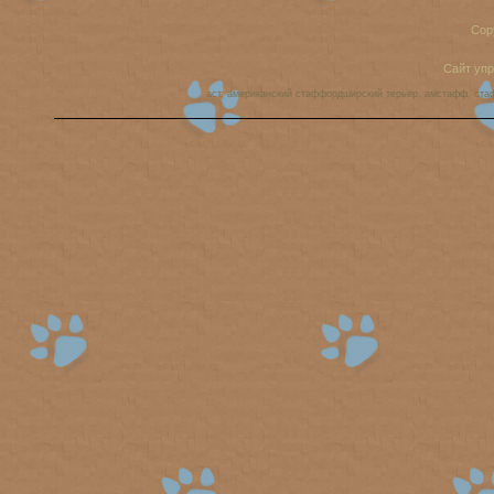
Cop
Сайт уп
аст, американский стаффордширский терьер, амстафф, ста