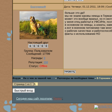
ЕкатеринаФ
Дата: Четверг, 01.12.2011, 18:09 | Со
больше это да!!
мы не знаем каковы немцы в Герма
может это вообще вранье, но я смот
у меня отец работал в УФСИНе, поэт
в основном не немцы, а азиаты, кав
а вот в военном питомнике там мног
о рабочих качествах и работоспособ
факты о использовании НО
Настоящий друг
Группа: Пользователи
Сообщений:
17799
Награды:
0
Репутация:
150
Статус:
Offline
Форум
»
Ни о чем за чашкой чая. . .
»
Разговоры на свободные темы
»
В Германии 
1
Страница
1
из
1
Сегодня наш сайт посетили:
Tigrino
,