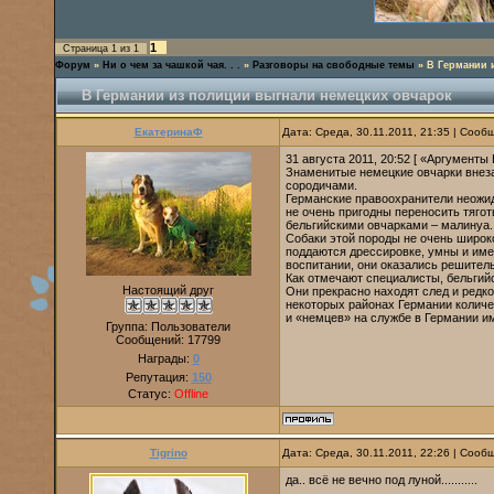
1
Страница
1
из
1
Форум
»
Ни о чем за чашкой чая. . .
»
Разговоры на свободные темы
»
В Германии 
В Германии из полиции выгнали немецких овчарок
ЕкатеринаФ
Дата: Среда, 30.11.2011, 21:35 | Соо
31 августа 2011, 20:52 [ «Аргументы
Знаменитые немецкие овчарки внез
сородичами.
Германские правоохранители неожид
не очень пригодны переносить тягот
бельгийскими овчарками – малинуа.
Собаки этой породы не очень широк
поддаются дрессировке, умны и име
воспитании, они оказались решител
Как отмечают специалисты, бельгийс
Настоящий друг
Они прекрасно находят след и редко
некоторых районах Германии количе
и «немцев» на службе в Германии и
Группа: Пользователи
Сообщений:
17799
Награды:
0
Репутация:
150
Статус:
Offline
Tigrino
Дата: Среда, 30.11.2011, 22:26 | Соо
да.. всё не вечно под луной...........