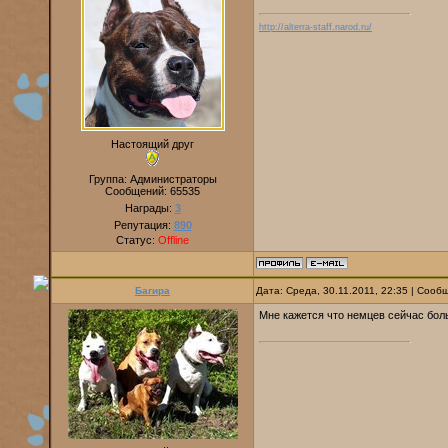
http://alterra-staff.narod.ru/
Настоящий друг
Группа: Администраторы
Сообщений:
65535
Награды:
3
Репутация:
890
Статус:
Offline
Багира
Дата: Среда, 30.11.2011, 22:35 | Соо
Мне кажется что немцев сейчас бол