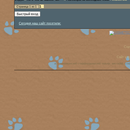
1
Страница
1
из
1
Сегодня наш сайт посетили:
Cop
Сайт уп
аст, американский стаффордширский терьер, амстафф, ста