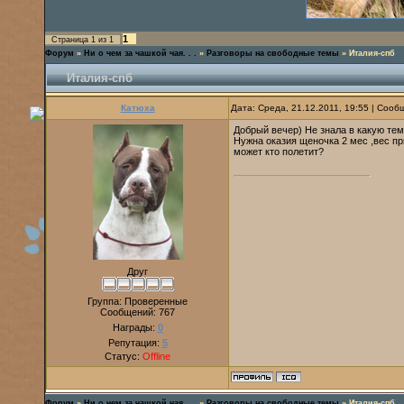
1
Страница
1
из
1
Форум
»
Ни о чем за чашкой чая. . .
»
Разговоры на свободные темы
»
Италия-спб
Италия-спб
Катюха
Дата: Среда, 21.12.2011, 19:55 | Соо
Добрый вечер) Не знала в какую те
Нужна оказия щеночка 2 мес ,вес пр
может кто полетит?
Друг
Группа: Проверенные
Сообщений:
767
Награды:
0
Репутация:
5
Статус:
Offline
Форум
»
Ни о чем за чашкой чая. . .
»
Разговоры на свободные темы
»
Италия-спб