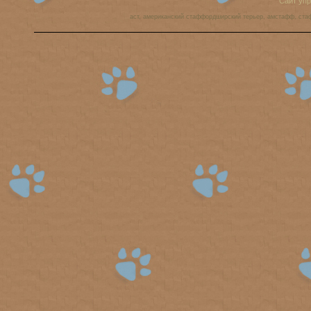
Сайт уп
аст, американский стаффордширский терьер, амстафф, ста