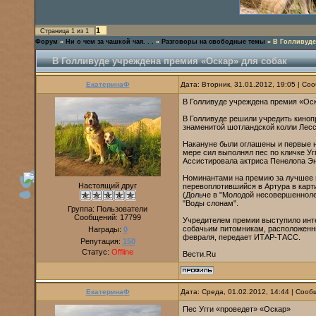
1
Страница
1
из
1
Форум
»
Ни о чем за чашкой чая. . .
»
Разговоры на свободные темы
»
В Голливуде
В Голливуде учреждена премия «Оскар» для собак
ЕкатеринаФ
Дата: Вторник, 31.01.2012, 19:05 | С
В Голливуде учреждена премия «Оск
В Голливуде решили учредить кино
знаменитой шотландской колли Лес
Накануне были оглашены и первые н
мере сил выполнял пес по кличке У
Ассистировала актриса Пенелопа Эн
Номинантами на премию за лучшее 
Настоящий друг
перевоплотившийся в Артура в карт
(Дольче в "Молодой несовершеннолет
"Воды слонам".
Группа: Пользователи
Сообщений:
17799
Учредителем премии выступило инте
собачьим питомникам, расположенны
Награды:
0
февраля, передает ИТАР-ТАСС.
Репутация:
150
Статус:
Offline
Вести.Ru
ЕкатеринаФ
Дата: Среда, 01.02.2012, 14:44 | Соо
Пес Угги «проведет» «Оскар»