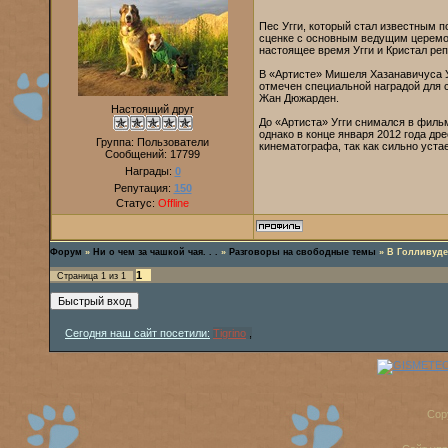
Пес Угги, который стал известным 
сценке с основным ведущим церемон
настоящее время Угги и Кристал ре
В «Артисте» Мишеля Хазанавичуса У
отмечен специальной наградой для с
Жан Дюжарден.
Настоящий друг
До «Артиста» Угги снимался в филь
однако в конце января 2012 года д
Группа: Пользователи
кинематографа, так как сильно уста
Сообщений:
17799
Награды:
0
Репутация:
150
Статус:
Offline
Форум
»
Ни о чем за чашкой чая. . .
»
Разговоры на свободные темы
»
В Голливуде
1
Страница
1
из
1
Сегодня наш сайт посетили:
Tigrino
,
Cop