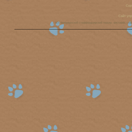
Cop
Сайт уп
аст, американский стаффордширский терьер, амстафф, ста