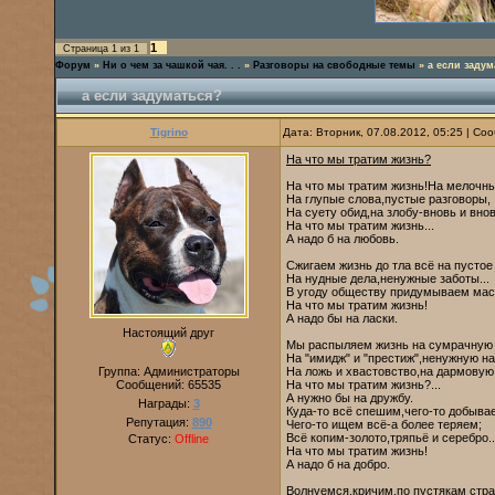
1
Страница
1
из
1
Форум
»
Ни о чем за чашкой чая. . .
»
Разговоры на свободные темы
»
а если задум
а если задуматься?
Tigrino
Дата: Вторник, 07.08.2012, 05:25 | С
На что мы тратим жизнь?
На что мы тратим жизнь!На мелочн
На глупые слова,пустые разговоры,
На суету обид,на злобу-вновь и внов
На что мы тратим жизнь...
А надо б на любовь.
Сжигаем жизнь до тла всё на пустое 
На нудные дела,ненужные заботы...
В угоду обществу придумываем маск
На что мы тратим жизнь!
А надо бы на ласки.
Настоящий друг
Мы распыляем жизнь на сумрачную 
На "имидж" и "престиж",ненужную на
Группа: Администраторы
На ложь и хвастовство,на дармовую
Сообщений:
65535
На что мы тратим жизнь?...
А нужно бы на дружбу.
Награды:
3
Куда-то всё спешим,чего-то добыва
Репутация:
890
Чего-то ищем всё-а более теряем;
Всё копим-золото,тряпьё и серебро..
Статус:
Offline
На что мы тратим жизнь!
А надо б на добро.
Волнуемся,кричим,по пустякам стр