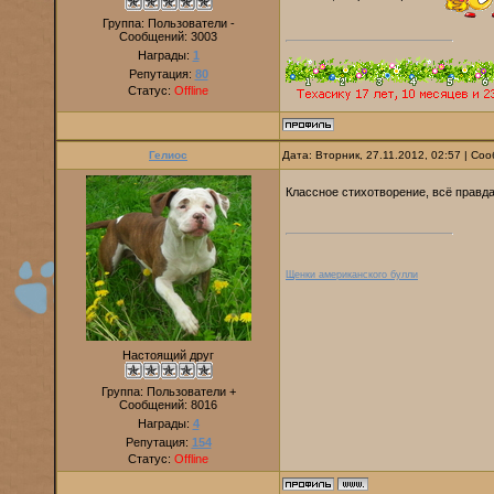
Группа: Пользователи -
Сообщений:
3003
Награды:
1
Репутация:
80
Статус:
Offline
Гелиос
Дата: Вторник, 27.11.2012, 02:57 | С
Классное стихотворение, всё правда
Щенки американского булли
Настоящий друг
Группа: Пользователи +
Сообщений:
8016
Награды:
4
Репутация:
154
Статус:
Offline