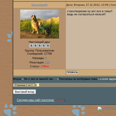
ЕкатеринаФ
Дата: Вторник, 27.11.2012, 13:58 | С
стихотворение ну вот все в тему!!
ведь не согласиться нельзя!!
Настоящий друг
Группа: Пользователи
Сообщений:
17799
Награды:
0
Репутация:
150
Статус:
Offline
Форум
»
Ни о чем за чашкой чая. . .
»
Разговоры на свободные темы
»
а если задум
1
Страница
1
из
1
Сегодня наш сайт посетили:
Tigrino
,