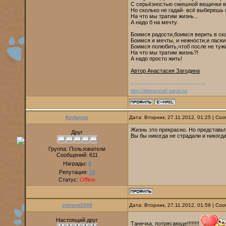
С серьёзностью смешной вещички 
Но сколько не гадай- всё выберешь н
На что мы тратим жизнь...
А надо б на мечту.
Боимся радости,боимся верить в ска
Боимся и мечты, и нежности,и ласки
Боимся полюбить,чтоб после не тужи
На что мы тратим жизнь?!
А надо просто жить!
Автор Анастасия Загодина
http://alterra-staff.narod.ru/
Kerberos
Дата: Вторник, 27.11.2012, 01:25 | С
Жизнь это прекрасно. Но представьт
Друг
Вы бы никогда не страдали и никогда
Группа: Пользователи
Сообщений:
611
Награды:
0
Репутация:
12
Статус:
Offline
chineni2009
Дата: Вторник, 27.11.2012, 01:59 | С
Настоящий друг
Танечка, потрясающе!!!!!!!!