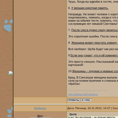
Чушь. Когда вы вдвоём в гостях, она
6.
У женщин короткая память.
Неправда. Не может человек с корот
поцеловались, помнить, когда и что
маме на юбилее тестя, помнить, что
сослуживцев нет никакой Светланы!
7.
После секса нужно сразу женитьс
Это серьёзная ошибка. После секса 
8.
Женщина может простить измену 
Всё наоборот. Шуба будет как раз н
9.
Если она узнает, что я ей изменил
Это просто смешно. Рассказывай как
картошкой!
10.
Женщины – хрупкие и нежные соз
Бред. В Сингапуре женщина выпала 
села на колени мужчине и сломала 
«КрАЗа».
http://alterra-staff.narod.ru/
Kerberos
Дата: Пятница, 16.11.2012, 14:27 | С
Quote
Друг
а вот без кислорода – не дольше минуты.