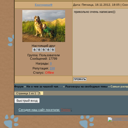
ЕкатеринаФ
Дата: Пятница, 16.11.2012, 18:05 | С
прикольно очень написано))
Настоящий друг
Группа: Пользователи
Сообщений:
17799
Награды:
0
Репутация:
150
Статус:
Offline
Форум
»
Ни о чем за чашкой чая. . .
»
Разговоры на свободные темы
»
Самые распр
1
Страница
1
из
1
Сегодня наш сайт посетили:
Tigrino
,