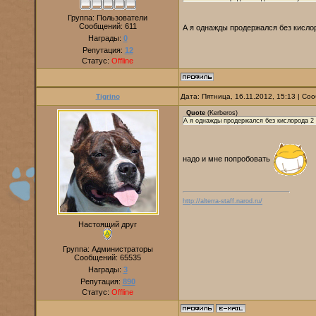
Группа: Пользователи
Сообщений:
611
А я однажды продержался без кисло
Награды:
0
Репутация:
12
Статус:
Offline
Tigrino
Дата: Пятница, 16.11.2012, 15:13 | С
Quote
(
Kerberos
)
А я однажды продержался без кислорода 2 
надо и мне попробовать
http://alterra-staff.narod.ru/
Настоящий друг
Группа: Администраторы
Сообщений:
65535
Награды:
3
Репутация:
890
Статус:
Offline