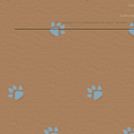
Cop
Сайт уп
аст, американский стаффордширский терьер, амстафф, ста