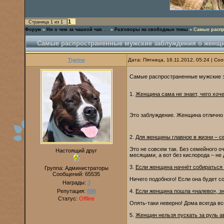
1
Страница
1
из
1
Форум
»
Ни о чем за чашкой чая. . .
»
Разговоры на свободные темы
»
Самые распр
Самые распространенные мужские заблуждения о женщи
Tigrino
Дата: Пятница, 16.11.2012, 05:24 | С
Самые распространенные мужские 
1.
Женщина сама не знает, чего хоче
Это заблуждение. Женщина отлично з
2.
Для женщины главное в жизни – с
Это не совсем так. Без семейного о
Настоящий друг
месяцами, а вот без кислорода – не
3.
Если женщина начнёт собираться 
Группа: Администраторы
Сообщений:
65535
Ничего подобного! Если она будет с
Награды:
3
Репутация:
890
4.
Если женщина пошла «налево», зна
Статус:
Offline
Опять-таки неверно! Дома всегда вс
5.
Женщин нельзя пускать за руль 