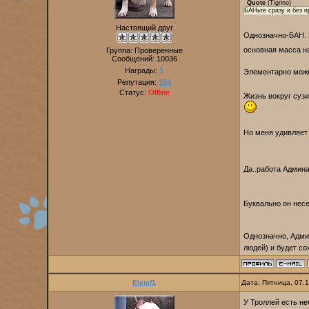
Quote
(
Tigrino
)
БАНьте сразу и без 
Настоящий друг
Однозначно-БАН. 
основная масса н
Группа: Проверенные
Сообщений:
10036
Награды:
1
Элементарно можно
Репутация:
154
Статус:
Offline
Жизнь вокруг сузи
Но меня удивляет 
Да..работа Админ
Буквально он нес
Однозначно, Адми
людей) и будет со
Elstaf1
Дата: Пятница, 07.
У Троллей есть н