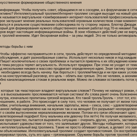
скусственное формирование общественного мнения
информации. Чтобы получить совет, обращаемся не к соседям, а к форумчанам в сети
ъективно? Интеллектуальный троллингИнтернет-троллинг сегодня выходит на новый ур
ак называется виртуальное «зомбирование» интернет-пользователей профессиональн
орое заглушает мнение реальных пользователей огромным количеством спам-комментар
аться в реальном существовании собеседника по ту сторону экрана. Блоггер Джордж М
торый для формирования нужного общественного мнения работал под 70-ю никами! Пар
ров ведет настоящие информационные войны. В зоне «боевых» действий уже не вирт
 троллей мнением. Идет бескровная война – за умы людей. Это не только антимораль
 методы борьбы с ним
яЧтобы эффектно «испражняться» в сети, тролль действует по определенной методике
обсуждения, и даёт разнообразные советы. Использует несколько ников и под каждым
 Пишет исключительно о своих проблемах и пытается привлечь к их обсуждению комме
я тема ресурса теряет актуальность. Использует придирки. При этом не уходит от те
од несколькими никами и массово продвигает определенную идею. Зная тактику тролл
 необходимо всегда быть начеку. Как бороться с троллемНикогда и ни при каких услов
н на конструктивный разговор, его цель – облить вас грязью. Это не человек, а аноним
бно канализационным стокам в реальном мире. Можно ли словами остановить поток гр
я
и, которые так «мастерски» владеют виртуальным словом? Почему не напишут роман, п
 а в высказываниях прослеживается четкая система! Их слова ранят очень болезненн
 нутра, изначально пропитаны грязной моралью. Кто такой тролльТролль – этот тот, к
ношениях, в работе. Это происходит в силу того, что человек не получает от жизни то
юбви, учительница внимания, начальник зарплаты, жена – секса, секс – удовлетворения
нное либидо направлено как на мужчин так и на женщин! Его разрывает неопределенн
т о своём вытесненном нереализованном желании. Потоки его грязи обозначают одно:
овлетворенный педофил! Хочу мальчика или девочку 6ти лет!») Не получая желаемого, 
ое пространство, пытается выровнять ситуацию – очернить других, унизить, заставить
испытывает удовольствие от того, что заляпывает других. Методы «общения», которы
то интеллектуальный вид троллинга. Такие не просто обливают грязью, а делают это 
и объяснениями. Интеллектуальный троллинг создает противостояния. Он востребован
ерировал тролль, суть его одна – гряземарание. Оружием борьбы против троллей сег