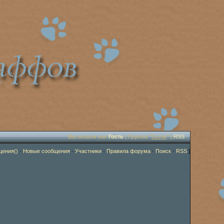
Вы вошли как
Гость
| Группа "
Гости
" |
RSS
щения()
·
Новые сообщения
·
Участники
·
Правила форума
·
Поиск
·
RSS
]