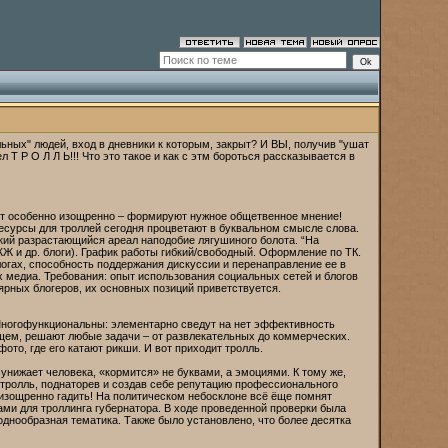
ых" людей, вход в дневники к которым, закрыт? И ВЫ, получив "ушат
л Т Р О Л Л Ь!!! Что это такое и как с этм бороться рассказывается в
дят особенно изощренно – формируют нужное общетвенное мнение!
есурсы для троллей сегодня процветают в буквальном смысле слова.
екий разрастающийся ареал наподобие лягушиного болота. “На
ЖЖ и др. блоги). График работы гибкий/свободный. Оформление по ТК.
огах, способность поддержания дискуссии и перенаправление ее в
х медиа. Требования: опыт использования социальных сетей и блогов
ярных блогеров, их основных позиций приветствуется.
 Многофункциональны: элементарно сведут на нет эффективность
бщем, решают любые задачи – от развлекательных до коммерческих.
ото, где его катают рикши. И вот приходит тролль.
нижает человека, «кормится» не буквами, а эмоциями. К тому же,
 тролль, поднаторев и создав себе репутацию профессионального
 изощренно гадить! На политическом небосклоне всё ёще помнят
ми для троллинга губернатора. В ходе проведенной проверки была
днообразная тематика. Также было установлено, что более десятка