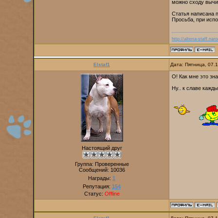
можно сходу вычис
Статья написана 
Просьба, при исп
http://alterra-staff.naro
Elstaf1
Дата: Пятница, 07.
О! Как мне это зн
Ну.. к славе кажд
Настоящий друг
Группа: Проверенные
Сообщений:
10036
Награды:
1
Репутация:
154
Статус:
Offline