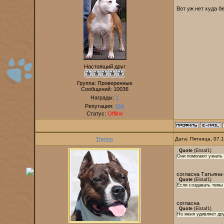
Вот уж нет худа б
Настоящий друг
Группа: Проверенные
Сообщений:
10036
Награды:
1
Репутация:
154
Статус:
Offline
Tigrino
Дата: Пятница, 07.
Quote
(
Elstaf1
)
Они помогают узнать 
согласна Татьяна-
Quote
(
Elstaf1
)
Если создавать темы 
согласна
Quote
(
Elstaf1
)
Но меня удивляет дру