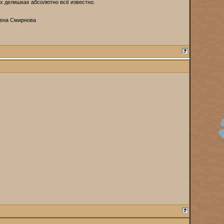
ых делишках абсолютно всё известно.
лена Смирнова