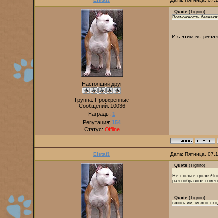
Elstaf1
Дата: Пятница, 07.
Quote
(
Tigrino
)
Возможность безнаказ
И с этим встреча
Настоящий друг
Группа: Проверенные
Сообщений:
10036
Награды:
1
Репутация:
154
Статус:
Offline
Elstaf1
Дата: Пятница, 07.
Quote
(
Tigrino
)
Не трольте тролляЧто
разнообразные советы
Quote
(
Tigrino
)
вшись им, можно сход