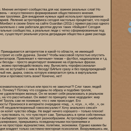
. Мнение интернет-сообщества для нас важнее реальных слов! Но
овень – искусственного формирования общественного мнения.
ыми троллями. Для внедрения нужных идей используют программное
иев. Явление астротерфинга сегодня настолько процветает, что порой
онбиот в своем блоге на сайте Guardian (2011г.) привел рассказ одного
аллельно с ним работали десятки других таких «бойцов»! Сегодня
уальные сообщества, а реальные люди с четко сформированным под
но, существует реальная угроза деградации общества и даже распада
: Прикидывается авторитетом в какой-то области, не имеющей
 строит из себя дурачка. Зачем? Чтобы массовой глупостью опустить
нтаторов. Привлекает к «вечным» темам – футбол, национализм и т.д.
мы беседы – просто акцентирует внимание на отдельных фразах.
я, можно противодействовать ему. Вычислить «профессионала»
иях не вступайте с ним в беседу! БАНьте сразу и без предупреждений!
ный ник, дырка, сквозь которую извергается грязь в виртуальное
язи и противостоять вони? Конечно, нет!
ознавательную статью или просто не замолчат?! Слог таких людей
о. Почему? Потому что созданы по образу и подобию тролля,
то не удовлетворен жизнью. Он не может себя реализовать в реальном
го, на что рассчитывал. Он живет по принципу «мне недодали»: мир
! Тролль сам не понимает, что с ним происходит. Его
ость! Произнося в интернете очередное «пид…», «сук…», «бл…», он
 «Я неудовлетворенный гомосексуалист! Хочу анального секса!»
он копит чувство обиды. Не видит ничего хорошего – только плохое!
 чувствовать то, что чувствует сам. Трепыхаясь в грязи собственных
е выбирают тролли, пёстрят разнообразием. Астротерфинг наиболее
завуалировано, прикрываясь псевдонаучными построениями и
 на просторах журналистики, политики, экономики. Однако какими бы
одня владеет только системно-векторная психология. Вооружившись им,