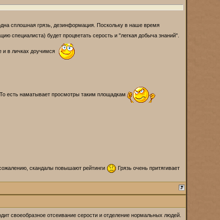
одна сплошная грязь, дезинформация. Поскольку в наше время
ацию специалиста) будет процветать серость и "легкая добыча знаний".
е и в личках доучимся
!..То есть наматывает просмотры таким площадкам
к сожалению, скандалы повышают рейтинги
Грязь очень притягивает
одит своеобразное отсеивание серости и отделение нормальных людей.