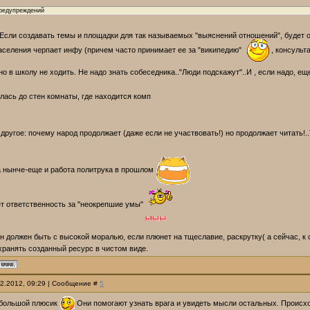
предупреждений
Если создавать темы и площадки для так называемых "выяснений отношений", будет 
аселения черпает инфу (причем часто принимает ее за "википедию"
, консульт
 в школу не ходить. Не надо знать собеседника.."Люди подскажут"..И , если надо, ещ
лась до стен комнаты, где находится комп
другое: почему народ продолжает (даже если не участвовать!) но продолжает читать
а нынче-еще и работа политрука в прошлом
ет ответственность за "неокрепшие умы"
н должен быть с высокой моралью, если плюнет на тщеславие, раскрутку( а сейчас, 
хранять созданный ресурс в чистом виде.
12.2012, 09:29 | Сообщение #
5
ебольшой плюсик
Они помогают узнать врага и увидеть мысли остальных. Происх