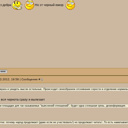
ез добра
Но эт черный юмор
12.2012, 19:58 | Сообщение #
6
врага и увидеть мысли остальных. Происходит своеобразное отсеивание серости и отделение нормаль
 вся чернота сразу и вылезает
и площадки для так называемых "выяснений отношений", будет одна сплошная грязь, дезинформация.
гое: почему народ продолжает (даже если не участвовать!) но продолжает читать!..То есть наматыва