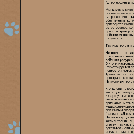
Астротерфинг и и
Мы живем в мире 
всегда ли оно об
Астротерфинг – т
обеспечение, кот
приходится сомнев
астротерфера, ко
армия астротерфе
действием грязных
государств.
Тактика тролля и
Не трольте тролл
отношения к теме 
рейтинги ресурса.
В итоге, настояща
Регистрируется п
непросто, поэтому
Тролль не настрое
пространство подо
Психология тролл
Кто же они – люд
зачастую складен,
извергнуты из его
мире: в личных от
признания, мать л
недифференцирова
тем самым говори
(вариант: «Я неуд
Попав в виртуальн
комментариях, он 
опасен, так как э
доказательнейшим
аргументами не оп