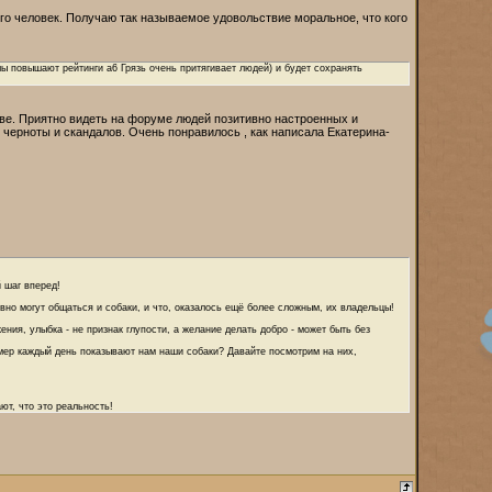
го человек. Получаю так называемое удовольствие моральное, что кого
ы повышают рейтинги a6 Грязь очень притягивает людей) и будет сохранять
-ве. Приятно видеть на форуме людей позитивно настроенных и
черноты и скандалов. Очень понравилось , как написала Екатерина-
 шаг вперед!
вно могут общаться и собаки, и что, оказалось ещё более сложным, их владельцы!
ния, улыбка - не признак глупости, а желание делать добро - может быть без
ример каждый день показывают нам наши собаки? Давайте посмотрим на них,
ют, что это реальность!