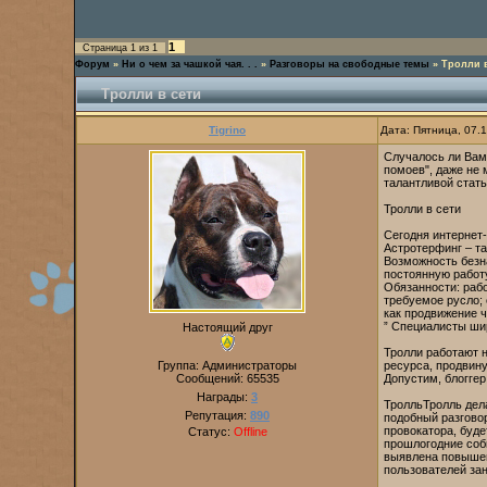
1
Страница
1
из
1
Форум
»
Ни о чем за чашкой чая. . .
»
Разговоры на свободные темы
»
Тролли в
Тролли в сети
Tigrino
Дата: Пятница, 07.
Случалось ли Вам
помоев", даже не 
талантливой стат
Тролли в сети
Сегодня интернет
Астротерфинг – т
Возможность безна
постоянную работу
Обязанности: раб
требуемое русло; 
как продвижение ч
” Специалисты ши
Настоящий друг
Тролли работают 
Группа: Администраторы
ресурса, продвин
Сообщений:
65535
Допустим, блоггер
Награды:
3
ТролльТролль дел
Репутация:
890
подобный разговор
провокатора, буде
Статус:
Offline
прошлогодние соб
выявлена повышен
пользователей за