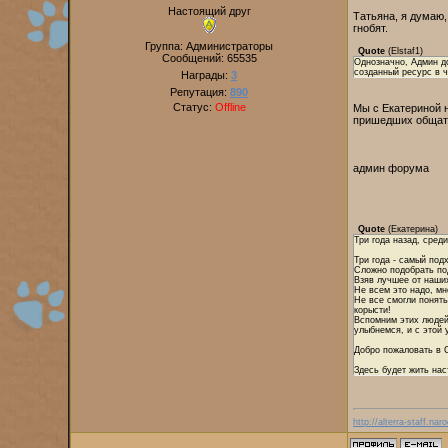
Настоящий друг
Татьяна, я думаю,
гнобят.
Группа: Администраторы
Quote
(
Elstaf1
)
Сообщений:
65535
Однозначно, Админ до
созданный ресурс в ч
Награды:
3
Репутация:
890
Статус:
Offline
Мы с Екатериной н
пришедших общать
админ форума
Quote
(
Екатерина
)
Три года назад, сре
Три года - самый под
Сложно подобрать по
Взяв лучшее от наших
Не всем это надо, мн
Не все смогли понять
корысти!
Вспомним этих людей.
улыбнемся, и с этой 
Добро пожаловать в 
Здесь будет жить нас
http://alterra-staff.naro