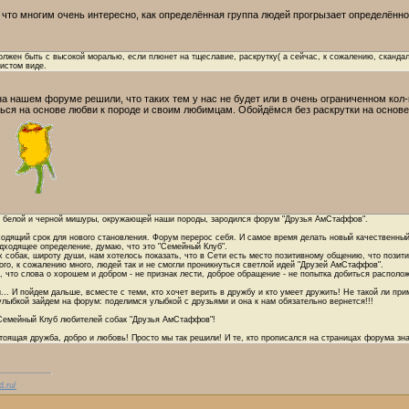
 что многим очень интересно, как определённая группа людей прогрызает определённо
лжен быть с высокой моралью, если плюнет на тщеславие, раскрутку( а сейчас, к сожалению, скандал
истом виде.
а нашем форуме решили, что таких тем у нас не будет или в очень ограниченном кол
ся на основе любви к породе и своим любимцам. Обойдёмся без раскрутки на основе 
ди белой и черной мишуры, окружающей наши породы, зародился форум "Друзья АмСтаффов".
ходящий срок для нового становления. Форум перерос себя. И самое время делать новый качественный
дходящее определение, думаю, что это "Семейный Клуб".
 собак, широту души, нам хотелось показать, что в Сети есть место позитивному общению, что позити
ого, к сожалению много, людей так и не смогли проникнуться светлой идей "Друзей АмСтаффов".
, что слова о хорошем и добром - не признак лести, доброе обращение - не попытка добиться расположе
.. И пойдем дальше, всместе с теми, кто хочет верить в дружбу и кто умеет дружить! Не такой ли п
улыбкой зайдем на форум: поделимся улыбкой с друзьями и она к нам обязательно вернется!!!
Семейный Клуб любителей собак "Друзья АмСтаффов"!
тоящая дружба, добро и любовь! Просто мы так решили! И те, кто прописался на страницах форума зна
d.ru/