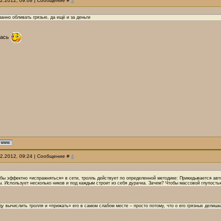
12.2012, 09:08 | Сообщение #
3
анно обливать грязью, да ещё и за деньги
лась
12.2012, 09:24 | Сообщение #
4
бы эффектно «испражняться» в сети, тролль действует по определенной методике: Прикидывается авто
. Использует несколько ников и под каждым строит из себя дурачка. Зачем? Чтобы массовой глупость
у вычислить тролля и «прижать» его в самом слабом месте – просто потому, что о его грязных делишк