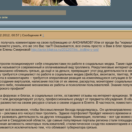
 сети
12.2012, 00:57 | Сообщение #
1
 получать комментарии на свою публикацию от АНОНИМОВ? Или от вроде бы "нормальн
можете узнать, кто же это Вас так?! Оказывается, все очень просто: к Вам в блог прише
ье Елены Смирновой
http://avtor.kljaksa.ru/2012/07/int...trolling-v-set/
-тролли позиционируют себя специалистами по работе в социальных медиа. Такие га
ак называется современный и оплачиваемый вид троллинга. Рекрутинговые интернет-р
казанно обливать грязью, да ещё и за деньги, превращает этот род деятельности в н
 требуется специалист по работе в социальных медиа (фейсбук, вконтакте, твиттер, 
ота в комментариях – требуется оперативная реакция на изменяющуюся ситуацию в бл
создание виртуалов, написание постов от их имени, раскрутка; мониторинг социальны
его-либо, понимание механизма их работы и психологии пользователей. Знание попул
рокого профиля"
на форумах и блогах, в социальных сетях, оставляют отзывы на интернет-аукционах.
ут или дискредитируют услугу, профессионально уведут от предмета обсуждения. В о
 разместил на своем ресурсе статью о своем отдыхе в Египте. В частности, поместил ф
ает всё возможное, чтобы бессмысленная беседа продолжалась. Он целенаправленно у
 – реклама его «искусства» троллить. Эдакое портфолио! Пройдет немного времени и
т развивать деятельность на других площадках. Коммерция, политика – вот где можно
ытия в Свердловской области, где самые популярные порталы региона стали площадка
ная активность некоторых пользователей, стилистическое сходство комментариев и о
нимаются исключительно тем, что обливают губернатора грязью.