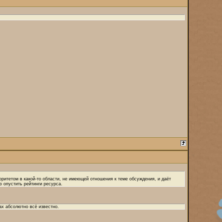
ритетом в какой-то области, не имеющей отношения к теме обсуждения, и даёт
ю опустить рейтинги ресурса.
ах абсолютно всё известно.