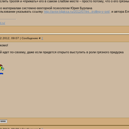
лить тролля и «прижать» его в самом слабом месте – просто потому, что о его грязн
по материалам системно-векторной психологии Юрия Бурлана
ользовании указывать ссылку
http://avtor.kljaksa.ru/2012/07/int...trolling-v-set/,
и автора Е
d.ru/
12.2012, 09:07 | Сообщение #
2
акомо!
ый идет по-своему, даже если придется открыто выступить в роли грязного придурка