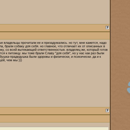
ые владельцы прочитали ее и призадумались. но тут, мне кажется, надо
, брали собаку для себя. но главное, что отличает их от описанных в
бенку, со всей вытекающей ответственностью. владелец же, который готов
ится к питомцу. мы тоже брали Славу "для себя", но у нас как раз были
абушка-прадедушка были здоровы и физически, и психически. да и к
ей, чем мы )))