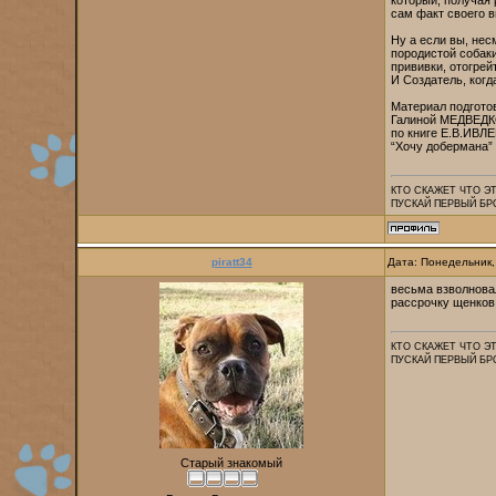
который, получая 
сам факт своего в
Ну а если вы, нес
породистой собаки
прививки, отогре
И Создатель, когд
Материал подгото
Галиной МЕДВЕД
по книге Е.В.ИВЛ
“Хочу добермана”
КТО СКАЖЕТ ЧТО Э
ПУСКАЙ ПЕРВЫЙ БР
piratt34
Дата: Понедельник,
весьма взволновал
рассрочку щенков
КТО СКАЖЕТ ЧТО Э
ПУСКАЙ ПЕРВЫЙ БР
Старый знакомый