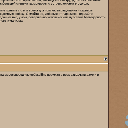
е практического применения, частицу своего труда, в конечном итоге
 наибольшей степени гармонирует с устремлениями его души.
отите тратить силы и время для поиска, выращивания и карьеры
здомную собаку. Отмойте ее, избавьте от паразитов, сделайте
реданностью, умом, совершенно человеческим чувством благодарности.
вного гуманизма
 на высокопородную собаку!!!не подумал.а ведь заводчики даже и в