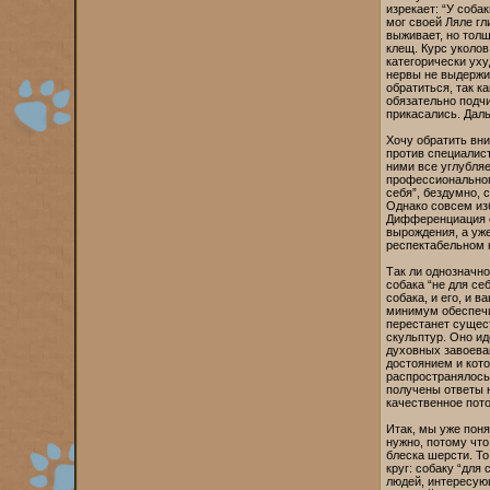
изрекает: “У соба
мог своей Ляле гл
выживает, но толщ
клещ. Курс уколов
категорически уху
нервы не выдержив
обратиться, так к
обязательно подчи
прикасались. Дал
Хочу обратить вни
против специалист
ними все углубляе
профессионального
себя”, бездумно, 
Однако совсем из
Дифференциация со
вырождения, а уж
респектабельном к
Так ли однозначно
собака “не для се
собака, и его, и 
минимум обеспечив
перестанет сущест
скульптур. Оно и
духовных завоева
достоянием и кото
распространялось 
получены ответы н
качественное пот
Итак, мы уже поня
нужно, потому что
блеска шерсти. То
круг: собаку “для
людей, интересующ