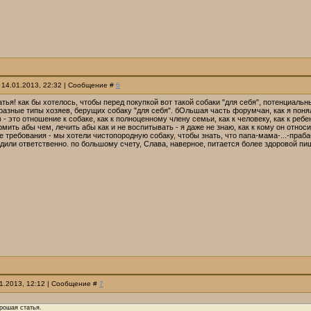
 14.01.2013, 22:32 | Сообщение #
6
тья! как бы хотелось, чтобы перед покупкой вот такой собаки "для себя", потенциальн
разные типы хозяев, берущих собаку "для себя". бОльшая часть форумчан, как я поняла
 - это отношение к собаке, как к полноценному члену семьи, как к человеку, как к ре
рмить абы чем, лечить абы как и не воспитывать - я даже не знаю, как к кому он относ
 требования - мы хотели чистопородную собаку, чтобы знать, что папа-мама-...-праб
или ответственно. по большому счету, Слава, наверное, питается более здоровой пищ
01.2013, 12:12 | Сообщение #
7
рошая статья.