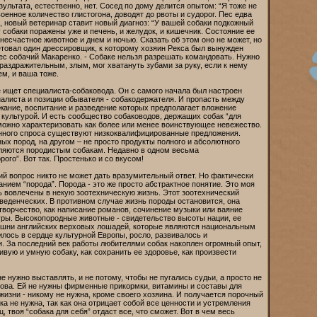
зультата, естественно, нет. Сосед по дому делится опытом: “Я тоже не
военное количество глистогона, доводят до рвоты и судорог. Пес едва
а, новый ветеринар ставит новый диагноз: “У вашей собаки подкожный
и у собаки поражены уже и печень, и желудок, и кишечник. Состояние ее
есчастное животное и днем и ночью. Сказать об этом оно не может, но
ветовал один дрессировщик, к которому хозяин Рекса был вынужден
нес собачий Макаренко. - Собаке нельзя разрешать командовать. Нужно
 раздражительным, злым, мог хватануть зубами за руку, если к нему
м, и ваша тоже.
е ищет специалиста-собаковода. Он с самого начала был настроен
иалиста и позиции обывателя - собакодержателя. И пропасть между
жание, воспитание и разведение которых предполагает вложение
й культурой. И есть сообщество собаководов, держащих собак “для
 можно характеризовать как более или менее воинствующее невежество.
анного спроса существуют низкоквалифицированные предложения.
х пород, на другом – не просто продукты полного и абсолютного
вляются породистым собакам. Недавно в одном весьма
го”. Вот так. Простенько и со вкусом!
дний вопрос никто не может дать вразумительный ответ. Но фактически
анием “порода”. Порода - это же просто абстрактное понятие. Это моя
ть вовлечены в некую зоотехническую жизнь. Этот зоотехнический
веденческих. В противном случае жизнь породы остановится, она
творчество, как написание романов, сочинение музыки или ваяние
ры. Высокопородные животные - свидетельство высоты нации, ее
нюшни английских верховых лошадей, которые являются национальным
лось в сердце культурной Европы, росло, развивалось и
и. За последний век работы любителями собак накоплен огромный опыт,
вую и умную собаку, как сохранить ее здоровье, как произвести
не нужно выставлять, и не потому, чтобы не пугались судьи, а просто не
слова. Ей не нужны фирменные прикормки, витамины и составы для
е жизни - никому не нужна, кроме своего хозяина. И получается порочный
ка не нужна, так как она отрицает собой все ценности и устремления
 твоя “собака для себя” отдаст все, что сможет. Вот в чем весь