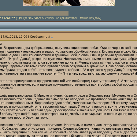
ля себя!??
("Прежде чем завести собаку "не для выставок...можно без доку)
 14.01.2013, 15:09 | Сообщение #
1
БЯ
о. Встретились два доберманиста, выгуливающие своих собак. Один с черным кобелем
ель подлетел к незнакомке и радостно завилял обрубком хвоста. Его восторг можно бы
йная, с длинными конечностями и длинной шеей, с сильными и резкими движениями. Он
е?” - “Играй, Даша”, разрешил мужчина. Несколькими мощными прыжками сука набрал
елек с тонким лаем пытался все-таки ее догнать. Меньше ростам, чем сука, он и гол
морде. Круглые светлые глаза пугали слегка безумным выражение. Пока собаки бегали,
 мы брали его для себя”,- ответил владелец кобеля. - “А я для кого держу Дашу? - изуми
ы, наверное, на выставки ее водите...” - “Ну и что, вожу, выставляю, держу в хорошей 
крет, что периодическое предпочтение той или иной породы диктуется модой. А что модн
зительное явление: если раньше покупатели стремились взять собаку любой породы ка
феномен.
 действительно мода. В Минске и Киеве, Калининграде и Владивостоке, Мурманске и Со
ят именно эти слова. Однако по смыслу это определение противоположно качеству. То 
ыть востребованным. Беря собаку “для себя”, человек как бы говорит: “Я не хочу зад
гию в поиски какой-то четвероногой жар-птицы. Я не хочу напрягаться, что-то узнава
вой страх и риск - что сами едим. Дрессировка? А зачем она для нас? Наш Рекс и так в
 собаку “для себя”, заранее настроен на то, чтобы не вкладывать в нее ни денег, ни 
ым уже просто берут за горло.
питания собака заболела панкреатитом. Но это мы с вами знаем, что у нее панкреатит 
. Собака ест много, но худеет и худеет. Хозяин добавляет каши, но результата нет. 
? Такой худющий!” - “Да как же не кормлю! - заламывает руки владелец Рекса. Две тр
т вылезать шерсть, от тела пошел неприятный запах. Что делать? Придется идти к ве