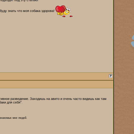
подходят под эту статью!
 буду знать что моя собака здорова!
активное разведение. Заходишь на авито и очень часто видишь как там
аки для себя".
 знакомых мне людей.