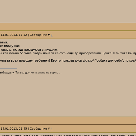
 14.01.2013, 17:12 | Сообщение #
3
атья.
естили у нас.
о описал складывающуюся ситуацию.
ы как можно больше людей поняли её суть ещё до приобретения щенка! Или хотя бы пре
 нельзя всех под одну гребеннку! Кто-то прикрываясь фразой "собака для себя", по кр
ий радугу. Только другие псы мне не верят. . .
 14.01.2013, 21:45 | Сообщение #
4