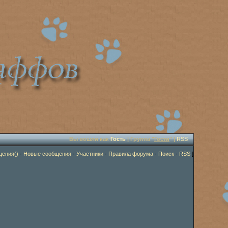
Вы вошли как
Гость
| Группа "
Гости
" |
RSS
щения()
·
Новые сообщения
·
Участники
·
Правила форума
·
Поиск
·
RSS
]