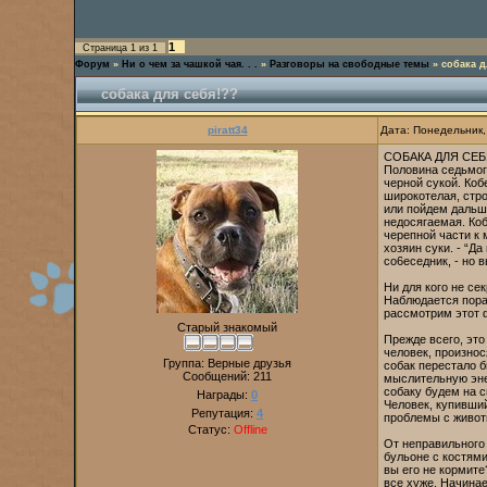
1
Страница
1
из
1
Форум
»
Ни о чем за чашкой чая. . .
»
Разговоры на свободные темы
»
собака д
собака для себя!??
piratt34
Дата: Понедельник,
СОБАКА ДЛЯ СЕ
Половина седьмог
черной сукой. Коб
широкотелая, стро
или пойдем дальш
недосягаемая. Коб
черепной части к 
хозяин суки. - “Да
co6eceдник, - но в
Ни для кого не се
Наблюдается пора
рассмотрим этот 
Старый знакомый
Прежде всего, это
человек, произнос
Группа: Верные друзья
собак перестало б
Сообщений:
211
мыслительную энер
собаку будем на с
Награды:
0
Человек, купивший
Репутация:
4
проблемы с животн
Статус:
Offline
От неправильного 
бульоне с костями
вы его не кормите
все хуже. Начинае