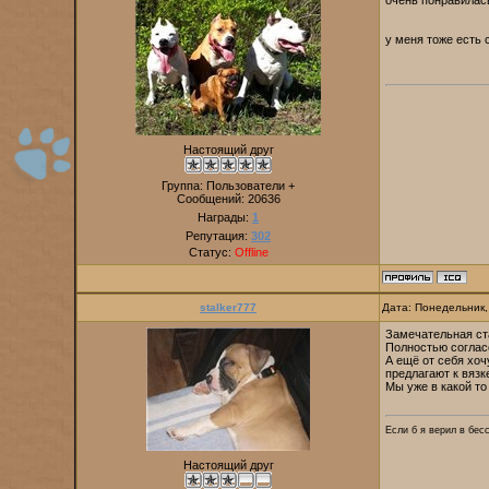
очень понравилась
у меня тоже есть 
Настоящий друг
Группа: Пользователи +
Сообщений:
20636
Награды:
1
Репутация:
302
Статус:
Offline
stalker777
Дата: Понедельник,
Замечательная ст
Полностью соглас
А ещё от себя хоч
предлагают к вязк
Мы уже в какой то
Если б я верил в бес
Настоящий друг