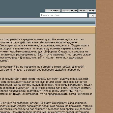
 стоя дремал в середине поляны, другой – вынырнул из кустов с
ло понять: сука действительно была очень хороша: крупная,
а подняла глаза на хозяина, спрашивая, что делать: “Будем играть
а скорость и понеслась по периметру поляны, стремительная и
ову имел какой-то совершенно другой формы. Она резко сужалась от
 владельцы разговорились. “Ваш что-то мелковат”,- осторожно сказал
лся мужчина, - Для вас, что ли?” - “Ну, нет, конечно,- задумался
форме”.
о сегодня? Вы не поверите, но сегодня в моде “собаки для себя”.
к можно лучше, то сегодня все наоборот. Давайте подробнее
чи покупатели хотят иметь “собаку для себя” и дружно все, как один
есть собак делят на качественных и” для себя”. Высокое качество
умываться над качеством будущей собаки. Я не хочу вкладывать труд и
ть и вообще суетиться - мне нужна собака для себя. Поэтому кормить
полне покладистый. Выставки? А что они нам дают? Ну, что?!”...
времени, ни труда. Он начинает что-то предпринимать, когда неизбежные
и от чего он развился. Хозяин не знает. Он кормит Рекса кашей на
На болезненную худобу собаки уже обращают внимание прохожие: “Что же
ехлитровые кастрюли за раз сжирает!” А собаке тем временем делается
теринару. Осмотрев предъявленный на экспертизу скелет, ветеринар