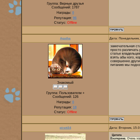
Группа: Верные друзья
Сообщений:
1787
Награды:
0
Репутация:
96
Статус:
Offline
Agatha
Дата: Понедельник,
замечательная ста
просто различать 
статье владельцев
взять абы кого, ко
совершенно другие
питанию мы подход
Знакомый
Группа: Пользователи +
Сообщений:
126
Награды:
0
Репутация:
18
Статус:
Offline
piratt34
Дата: Вторник, 15.
Цитата
Екатерина
, Очень хо