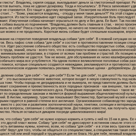
ки глисты”. Владелец, скрепя сердце, выкладывает деньги за глистогонный препарат. Ре
истов выгнать, пока не удвоил дозировку. Тогда и посыпались”. В Рекса запихивают уд
е не становится. Его тащат к другому ветеринару. Посмотрев на облезлого страдальц
 стоит...” - “Боже, ужасается владелец, - откуда у меня такие деньги?!” На этой стади
дшается. Из пасти непрерывно идет смрадный запах. Изнурительная боль преследует н
ают. Измученная собака начинает огрызаться по делу и без дела. Ее бьют. Так посо
ак собака вышла из подчинения. “Владелец должен быть главным в стае, - веско произ
нить ее себе!” Рекса стали бить регулярно, но ничего не помогало. Ласковый пес стал
ьше можно и не продолжать. Короткая жизнь собаки будет сплошным кошмаром, впроче
мание на стереотип поведения владельца собаки “для себя”. В сложной ситуации он н
ов. Весь пафос слов собака “для себя” и состоит в противопоставлении позиции спец
тся. Идет расслоение собачьего общества: есть сообщество породистых собак, содер
 труда, знаний, опыта - всего того, что в совокупности можно назвать кинологическо
с минимальными затратами, в стороне от всяких там проблем и страстей. Их позицию
бежать проблем не удастся. Тем не менее, для обслуживания их низко квалифициров
бачьего мира все углубляется. На одном полюсе великолепное поголовье собак разны
е помеси, которые специально создаются невеждами, рекламируются и противопоста
инологическом издании появилась реклама: “Великолепные щенки - добервейлеры. Доро
 деление собак “для себя” - “не для себя”? Если “не для себя”, то для кого? На после
бя” - это высококачественное животное, которое входит в некую совокупность под назв
ваша тоже. Чтобы порода не деградировала и не вымерла, ее представители должны бы
ает сохранение и преемственность всех породных признаков - как внешних, так и по
вовать как продукт человеческого духа. Разведение породистых животных - такое же 
дет по определенным законам и является формой выражения общечеловеческой культу
ний. В Англии, например, туристам показывают Вестминстер, Британский музей и ко
рыми гордятся в равной степени все англичане. Организованное собаководство зароди
вместе с ростом и развитием зоотехнической науки, генетики, селекции и ветеринари
а все вопросы, связанные с собаководством. Достоверно известно, как получить краси
омство. Нельзя оставаться дикарем посреди цивилизованного мира!
ли, что собаку “для себя” не нужно хорошо кормить и гулять с ней по 15 км в день. Ее 
 это другой пласт жизни. Собаку “для себя” не дрессируют в истинном смысле этого 
 есть витамины нужны, конечно, всем, но собака “для себя” - и в этом весь трагизм е
 себя” берут для того, чтобы не общаться со специалистами, а специалистам такая соба
ихся той или иной породой и трудящихся для ее блага. Но для тебя, ленивый владелец,