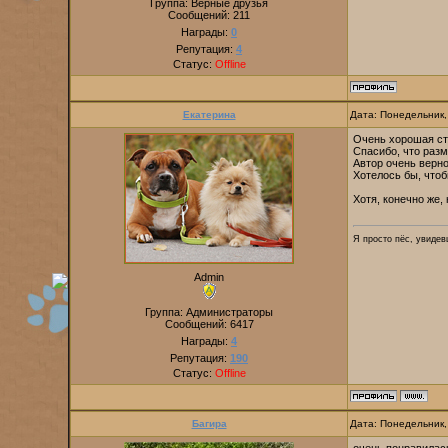
Группа: Верные друзья
Сообщений:
211
Награды:
0
Репутация:
4
Статус:
Offline
Екатерина
Дата: Понедельник,
Очень хорошая ст
Спасибо, что разм
Автор очень верн
Хотелось бы, чтоб
Хотя, конечно же,
Я просто пёс, увидевш
Admin
Группа: Администраторы
Сообщений:
6417
Награды:
4
Репутация:
190
Статус:
Offline
Багира
Дата: Понедельник,