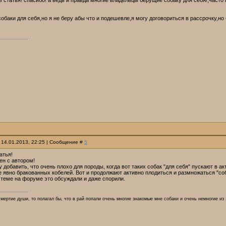
 статья! спасибо! а ведь и правда многие владельцы берущие собаку для себя/,часто 
собаки для себя,но я не беру абы что и подешевле,я могу договориться в рассрочку,но
 14.01.2013, 22:25 | Сообщение #
5
атья!
ен с автором!
у добавить, что очень плохо для породы, когда вот таких собак "для себя" пускают в 
е явно бракованных кобелей. Вот и продолжают активно плодиться и размножаться "соб
 теме на форуме это обсуждали и даже спорили.
смертие души, то полагал бы, что в рай попали очень многие знакомые мне собаки и очень немногие из