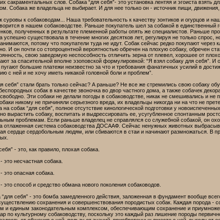
х сакраментальных слов. Собака “для себя”- это установка лентяя и эгоиста взять для 
. Собака же владельца не выбирает. И для нее только он - источник пищи, движения,
ж суровы к собаководам... Наша требовательность к качеству зонтиков и огурцов и на
ворится в нашем собаководстве. Раньше покупатель шел за собакой в единственный го
ков, полученных в результате племенной работы опять же специалистов. Раньше проп
а успешно существовала в течение многих десятков лет, регулируя не только спрос, 
занимаются, потому что покупатели туда не идут. Собак сейчас редко покупают через
о. И он почти со стопроцентной вероятностью обречен на плохую собаку, обречен ст
рянность, свою заведомую неспособность отличить зерна от плевел, хорошее от плох
ют за спасительной вполне эзоповской формулировкой: “Я взял собаку для себя”. И 
 пугают большие платежи неизвестно за что и требования фанатичных усилий в достиж
ю с ней и не хочу иметь никакой головной боли и проблем”.
я себя” стали брать только сейчас? А раньше? Не все же стремились свою собаку обуч
еспородных собак в качестве звоночка во двор частного дома, а также собачек декор
свободно. Эти собаки не делали погоды в собаководстве, никак не смешивались и не
обаки никому не причиняли серьезного вреда, их владельцы никогда ни на что не прет
на собак “для себя”, полное отсутствие кинологической подготовки у новоиспеченных
но вырастить собаку, воспитать и выдрессировать ее, усугубленное спонтанным росто
ьным проблемам. Если раньше владелец не справлялся со служебной собакой, он охот
на отлаженная система собаководства ДОСААФ. Сейчас ненужных животных выбрасываю
ая сердце сердобольным людям, или сбиваются в стаи и начинают размножаться. В п
ных.
себя” - это, как правило, плохая собака.
 - это несчастная собака.
 - это опасная собака.
 - это способ и средство обмана нового поколения собаководов.
а “для себя” - это бомба замедленного действия, заложенная в фундамент вообще всег
существлению сохранения и совершенствования породистых собак. Каждая порода - с
м и единым законодательным комплексом, обеспечивающим сохранение и приумножен
удар по культурному собаководству, поскольку это каждый раз лишение породы первичн