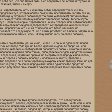
себя все, что она может дать, а ее обделить и деньгами, и трудом, и
 лечения, жизни и смерти.
ша нетребовательность к качеству собак определяется еще и тем
родской клуб, которой обязан был учить, воспитывать, читать лекции,
аганда культурного собаководства была уставной (!) обязанностью
но и осуществляя гигантскую просветительскую работу. Теперь клубы
 клуб. Правильно сориентироваться в нашем теперешнем собаководстве
ать кормовой базой для недобросовестных продавцов кинологических
ого,- перспективного щенка от племенного брака начинающие
означает это следующее: “Я не в силах разобраться в ваших запутанных
ении малопонятных целей. Я хочу мирно жить со своей собакой,
ать и выставлять. Да, конечно, не все. Но раньше “для себя” брали
ативных пород “для души”. Более крупные сидели во дворе на цепи,
 перекрещивались с сообществом породистых собак и никогда не имели
ендовали, а щенков либо топили, либо дарили соседям и родственникам.
 владельцев, неумение правильно выбрать себе породу и пол собаки,
м интереса к собакам вообще и желанием их иметь, привели к
но продавал ее в военизированную охрану или на границу. Именно для
т на улицу. “Бывшие породистые” или в одиночестве бродят по
рессе регулярно описываются случаи нападения таких одичалых собак
о собаководства. Культурное собаководство - это совокупность
овокупность особей, содержащихся в частных руках, но объединенная
ие специфических и важных для человека признаков. Каждая собака
ой ячейки - человека, владельца, который держит породистую собаку,