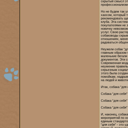
скрытый смысл эти
профессионализмом
Но не будем так у
хаосом, который т
рекомендовать щен
клуба. Эта систем
покупателями не 
новичку невозможн
услуг. Свою расте
собаководы скрыва
отношениях, меня
радоваться общени
Неужели собак “дл
главным образом б
маленькие бегали 
документов. Эти с
Современная мода 
неумение правиль
серьезным социал
этого была созда
помойкам, надрыв
на людей и живот
Итак, собака “для 
Собака “для себя”
Собака “для себя”
Собака “для себя”
И, наконец, собак
мероприятий по о
единым стандарто
“для себя” - это 