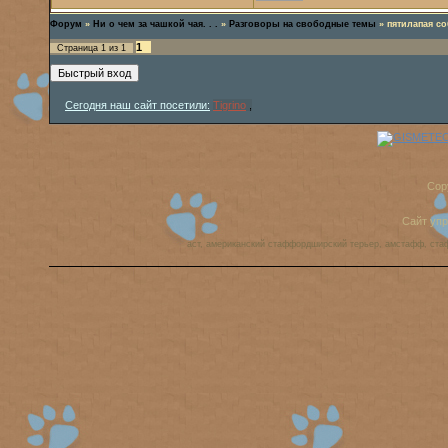
Форум
»
Ни о чем за чашкой чая. . .
»
Разговоры на свободные темы
»
пятилапая со
1
Страница
1
из
1
Сегодня наш сайт посетили:
Tigrino
,
Cop
Сайт уп
аст, американский стаффордширский терьер, амстафф, ста