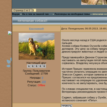
1
Страница
1
из
1
Форум
»
Ни о чем за чашкой чая. . .
»
Разговоры на свободные темы
»
пятилапая со
пятилапая собака!!
ЕкатеринаФ
Дата: Понедельник, 06.05.2013, 16:48
Около месяца назад в США родился 
пальцев.
Хозяин собаки Кэлвин Оуэнсби соби
долларов. Эту цену за собаку пред
демонстрируют животных и людей 
Представившийся Джоном Стронгом м
настаивать на ампутации пятой лап
Настоящий друг
сорвалась. Владелец чихуахуа объяс
История Пришес привлекла внимани
Группа: Пользователи
частично оплатить операцию по амп
Сообщений:
17799
Элиссон Сиджел, которая заявила вл
Пришес согласился на предложенные
Награды:
0
настаивает на операции по удалени
Репутация:
150
конечность не ампутировать, она б
Статус:
Offline
По словам специалистов, в настоящ
Ветеринары рекомендовали провести 
Сиджел, забравшая собаку у Оунби, 
испанского означает «Пять».