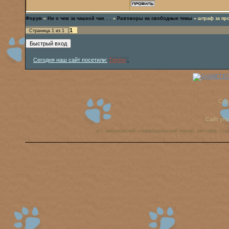
Форум
»
Ни о чем за чашкой чая. . .
»
Разговоры на свободные темы
»
штраф за про
1
Страница
1
из
1
Сегодня наш сайт посетили:
Tigrino
,
Cop
Сайт уп
аст, американский стаффордширский терьер, амстафф, ста