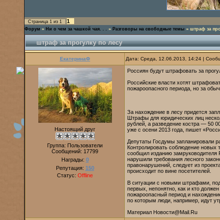
1
Страница
1
из
1
Форум
»
Ни о чем за чашкой чая. . .
»
Разговоры на свободные темы
»
штраф за про
штраф за прогулку по лесу
ЕкатеринаФ
Дата: Среда, 12.06.2013, 14:24 | Соо
Россиян будут штрафовать за прогул
Российские власти хотят штрафоват
пожароопасного периода, но за обыч
За нахождение в лесу придется запл
Штрафы для юридических лиц нескол
рублей, а разведение костра — 50 
Настоящий друг
уже с осени 2013 года, пишет «Росси
Депутаты Госдумы запланировали р
Группа: Пользователи
Контролировать соблюдение новых т
Сообщений:
17799
сообщил изданию замруководителя Р
нарушили требования лесного законо
Награды:
0
правонарушений, следует из проекта
Репутация:
150
происходит по вине посетителей.
Статус:
Offline
В ситуации с новыми штрафами, под
первых, непонятно, как и кто долже
пожароопасный период и нахождение
по которым люди, например, идут ут
Материал Новости@Mail.Ru