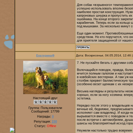
Для собак «взрывного» темперамент
успешно использовать вполне безоп
наиболее простая конструкция. Нужн
капроновых шнурка и пропустить их 
ошейника. На конце второго закрепи
карабинчик. Теперь если за кольцо 
под мышками. За несколько минут со
Еще один момент. Противоблошиные
средством. Но кто поручится, что о
для приятеля защищенной от нашест
ЕкатеринаФ
Дата: Воскресенье, 04.05.2014, 12:46
7. Не пускайте бегать с другими со
Волочащийся поводок, правда, более 
мчится полным галопом и наступает
в ковбойских вестернах. А там уж ка
столбик прервет баллистическую тра
(особенно везет щенкам с их неокр
Весьма наглядны и результаты неожи
хорошо, если за ногу хозяина: впе
Настоящий друг
эстетика.
Нередко после этого у владельцев н
Группа: Пользователи
вечные ей, бедняжке, предписывает
Сообщений:
17799
исполняет сам владелец). И когда-ни
вырывается вместе с поводком и те
Награды:
0
после встречи с автомобилем, душа 
Репутация:
150
шансы на благоприятный исход гора
Статус:
Offline
Неужели настолько трудно вовремя н