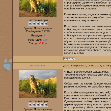
спровоцирует драку — а наоборот, р
сделать необходимое внушение и ра
одной из них не осталась.
Известны случаи, когда в попытке 
элементы пытались сразу обеих пог
Настоящий друг
плачевными результатами.
Возможность «самостоятельного выя
Группа: Пользователи
собак, когда точно известно, что п
Сообщений:
17799
слабосильного «выскочку»- подрост
соблюдающие все рыцарские правила
Награды:
0
воспитательницы и «коллектива» од
Репутация:
150
обучаться правильным ритуалам. Да
Статус:
Offline
безответственными поклонниками «с
плюс бойцовые породы, в течение м
возможное убийство собрата, повед
взрослых собак.
ЕкатеринаФ
Дата: Воскресенье, 04.05.2014, 12:43
4. Если все же собаки разодрались,
только в исключительных случаях: е
нападении на щенка.
Собак ловят за хвосты (а если хвост
рывком, особенно когда собаки крепк
Если собак приподняли над землей, н
сунуть вниз головами в глубокий суг
Или разжать челюсти деревянным кл
Настоящий друг
Одновременно собаку тянут вверх з
держит другую за ногу или за горло,
от которого могут быть тяжелые тр
Группа: Пользователи
(схватив за уши или за щеки).