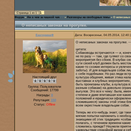
1
Страница
1
из
1
Форум
»
Ни о чем за чашкой чая. . .
»
Разговоры на свободные темы
»
О неписаных 
О неписаных законах на прогулке.
ЕкатеринаФ
Дата: Воскресенье, 04.05.2014, 12:40
О неписаных законах на прогулке. -
цитата:
Собаководы встречаются — и, конеч
не по разу — там, где гуляют со с
мероприятия без сбоев. В клубах с
сути своей клуб должен быть место
какие-то схожие интересы и увлечени
заботы). И для владельцев собак л
с себе подобными. Но раз люди встр
Настоящий друг
культура общения, живая этика нал
выставках и клубных мероприятиях,
быть пронизаны клубы, а культура
Группа: Пользователи
разным собакам) на довольно огран
Сообщений:
17799
выгулов. Это все к чему: была, им
степени и даже впитавшая кое-какие
Награды:
0
положений и юридически оформленны
Репутация:
150
сложившиеся) законы этой этики бл
Статус:
Offline
всем окрестным владельцам собак.
Теперь же кто-нибудь знает, где та
мягкие попытки напомнить о необхо
знающими об этих традициях «соба
полагать, с течением времени какие
сложились прежде? Неужели приятно 
удовольствие спокойной жизни и се