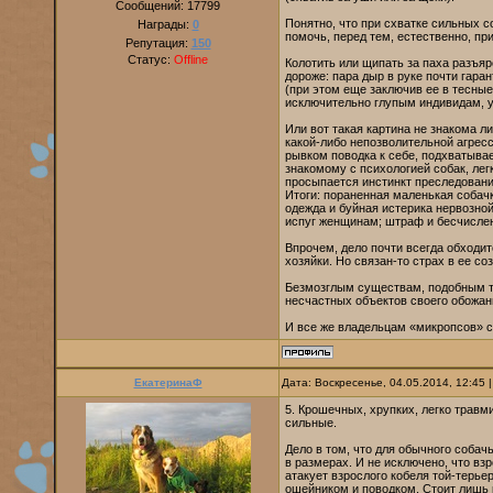
Сообщений:
17799
Понятно, что при схватке сильных с
Награды:
0
помочь, перед тем, естественно, пр
Репутация:
150
Статус:
Offline
Колотить или щипать за паха разъяр
дороже: пара дыр в руке почти гар
(при этом еще заключив ее в тесные
исключительно глупым индивидам, у
Или вот такая картина не знакома л
какой-либо непозволительной агрес
рывком поводка к себе, подхватыва
знакомому с психологией собак, лег
просыпается инстинкт преследовани
Итоги: пораненная маленькая собачк
одежда и буйная истерика нервозно
испуг женщинам; штраф и бесчислен
Впрочем, дело почти всегда обходит
хозяйки. Но связан-то страх в ее с
Безмозглым существам, подобным т
несчастных объектов своего обожани
И все же владельцам «микропсов» с
ЕкатеринаФ
Дата: Воскресенье, 04.05.2014, 12:45
5. Крошечных, хрупких, легко травм
сильные.
Дело в том, что для обычного соба
в размерах. И не исключено, что вз
атакует взрослого кобеля той-терье
ошейником и поводком. Стоит лишь 