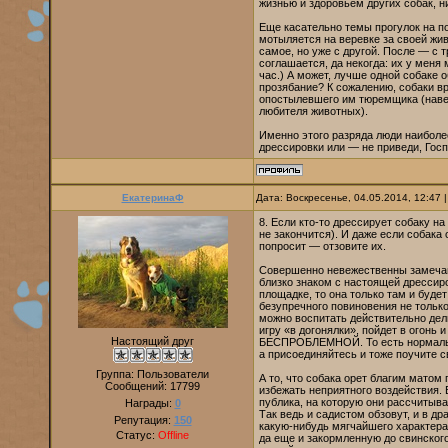
жизнью и здоровьем других собак, 
Еще касательно темы прогулок на п
мотыляется на веревке за своей жив
самое, но уже с другой. После — с т
соглашается, да некогда: их у меня
час.) А может, лучше одной собаке 
прозябание? К сожалению, собаки вр
опостылевшего им тюремщика (наве
любителя животных).
Именно этого разряда люди наиболе
дрессировки или — не приведи, Гос
ЕкатеринаФ
Дата: Воскресенье, 04.05.2014, 12:47
8. Если кто-то дрессирует собаку н
не закончится). И даже если собака
попросит — отзовите их.
Совершенно невежественны замечани
близко знаком с настоящей дрессиро
площадке, то она только там и будет
безупречного повиновения не только
можно воспитать действительно дель
игру «в догонялки», пойдет в огонь и
Настоящий друг
БЕСПРОБЛЕМНОЙ. То есть нормальной
а присоединяйтесь и тоже поучите с
Группа: Пользователи
А то, что собака орет благим матом 
Сообщений:
17799
избежать неприятного воздействия. 
публика, на которую они рассчитыва
Награды:
0
Так ведь и садистом обзовут, и в др
Репутация:
150
какую-нибудь мягчайшего характера 
Статус:
Offline
да еще и закормленную до свинского