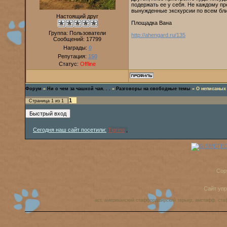
подержать ее у себя. Не каждому пр
вынужденные экскурсии по всем бли
Настоящий друг
Площадка Вана
Группа: Пользователи
http://ahengard.ru/135
Сообщений:
17799
Награды:
0
Репутация:
150
Статус:
Offline
Форум
»
Ни о чем за чашкой чая. . .
»
Разговоры на свободные темы
»
О неписаных 
1
Страница
1
из
1
Сегодня наш сайт посетили:
Tigrino
,
Cop
Сайт уп
аст, американский стаффордширский терьер, амстафф, ста