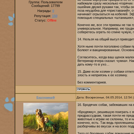
Группа: Пользователи
набежали сразу несколько «горячих 
Сообщений:
17799
ошейник двумя руками так, чтобы он
поза неудобна для «приставаний», 
Награды:
0
начинает огрызаться на кобелей. Э
Репутация:
150
помощью специальных «штанишек», 
Статус:
Offline
Конечно же, все эти приемы не так 
универсальное. Например, ею трудно
соберетесь огреть по спине чужую, 
14. Нельзя на общий выгул приводит
Хотя ныне почти поголовно собаки 
Болеют и вакцинированные. Основны
Согласитесь, когда ваш щенок мало
Ветеринар вчера сказал: чумка». Нав
дать кому-то в ухо…
15. Даже если хозяин у собаки отпет
злость и неприязнь к ее хозяину.
Без комментариев.
ЕкатеринаФ
Дата: Воскресенье, 04.05.2014, 12:54
16. Бродячих собак, забежавших на 
«Бродяжку», решившую поиграть с 
предрассудкам, такая почти не пре
животные к играм не склонны, то и 
конечно, есть. Так ведь проплешины
разборчивы во вкусах и на всех под
Зато от бродячих собак домашние мн