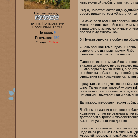
невменяемой злобы, столь часто пр
Редко, но встречается еще худший 
Настоящий друг
своего вида и готовы убивать их так
Но даже если большая собака и впо
Группа: Пользователи
может и чисто случайно наступить н
Сообщений:
17799
выпавшего глазика, лопнувшего чере
последнему «мелочью».
Награды:
0
Репутация:
150
6. Нельзя отпускать собаку на обще
Статус:
Offline
Очень больная тема. Куда ни глянь, 
вывернутые шипами наружу. Либо —
стальных пластин, а то и шипов.
Парфорс, используемый не в процесс
владельца собаки, не сумевшего на
— два серьезных занятия!), а во-вт
ошейник на собаке, отпущенной сред
отношения как к хозяевам остальных
Представьте себе, что веселый и ха
шею. Та мотнула головой — хрусть!
раскалывается пополам, а то и, поп
начавшись, выставочная и племенна
Да и взрослые собаки теряют зубы, р
В общем, недаром появление собаки
хозяин ее тут же не реагировал на п
доставался в трофейную собственнос
какое-нибудь высокое дерево.
Нелепые оправдания, типа «а как я 
надо было раньше! Не можешь выдре
Авось ей повезет, и новый хозяин б