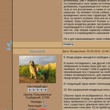
ротвейлера, уже с нежного возраст
отстаивающего свое право на полну
добермана, подзывающегося только з
толк от его воспитания, а также от 
переулке. Ну оближет потом собака е
врожденных качествах характера. Лю
лечь за своего хозяина. Или она не
собаки). Кому непонятно? Хозяин, в
которую владелец должен заслужить 
подтверждается силой (а также умом,
жестче, чем тверже характер собаки
строгого и справедливого наказания
Но и для наказывающего свою собак
ЕкатеринаФ
Дата: Воскресенье, 04.05.2014, 12:48
9. Когда рядом находятся свободно 
И нужно поглядывать, как другие со
обиженным (и взмах руки для них, о
наоборот, не откажут себе в удовол
принимающие все страшное на свой 
собаке незамедлительно, для наказа
предупредить владельцев находящих
И следующий закон имеет непосредс
Настоящий друг
10. Без разрешения владельца нельзя
Группа: Пользователи
Обычно такое не возбраняется. Но е
Сообщений:
17799
окружающим отнюдь не должна означа
вашу провинность (это далеко не луч
Награды:
0
того, существует довольно простая 
Репутация:
150
умильными голосами. Если прибегну
Статус:
Offline