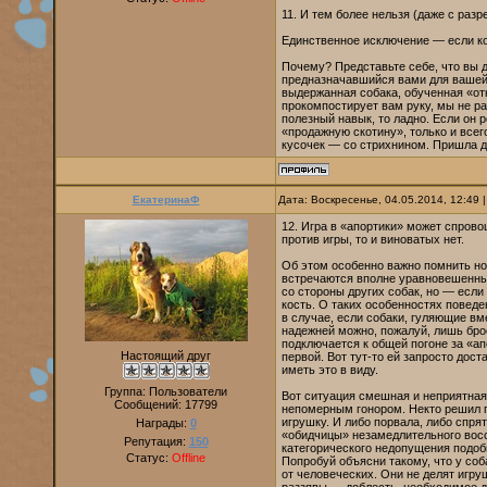
11. И тем более нельзя (даже с раз
Единственное исключение — если ко
Почему? Представьте себе, что вы 
предназначавшийся вами для вашей с
выдержанная собака, обученная «отк
прокомпостирует вам руку, мы не р
полезный навык, то ладно. Если он р
«продажную скотину», только и всего
кусочек — со стрихнином. Пришла до
ЕкатеринаФ
Дата: Воскресенье, 04.05.2014, 12:49
12. Игра в «апортики» может спрово
против игры, то и виноватых нет.
Об этом особенно важно помнить но
встречаются вполне уравновешенные
со стороны других собак, но — если
кость. О таких особенностях поведе
в случае, если собаки, гуляющие вм
надежней можно, пожалуй, лишь брос
подключается к общей погоне за «апо
Настоящий друг
первой. Вот тут-то ей запросто дост
иметь это в виду.
Группа: Пользователи
Вот ситуация смешная и неприятная
Сообщений:
17799
непомерным гонором. Некто решил п
игрушку. И либо порвала, либо спря
Награды:
0
«обидчицы» незамедлительного восс
Репутация:
150
категорического недопущения подобн
Статус:
Offline
Попробуй объясни такому, что у соб
от человеческих. Они не делят игруш