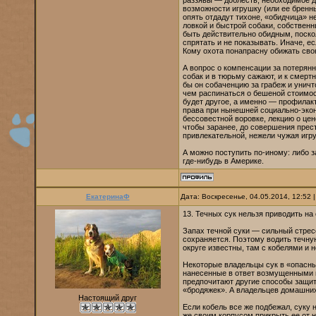
раззявы — доблесть, необходимое д
возможности игрушку (или ее бренны
опять отдадут тихоне, «обидчица» н
ловкой и быстрой собаки, собственны
быть действительно обидным, поско
спрятать и не показывать. Иначе, е
Кому охота понапрасну обижать сво
А вопрос о компенсации за потерян
собак и в тюрьму сажают, и к смерт
бы он собаченцию за грабеж и уничт
чем распинаться о бешеной стоимос
будет другое, а именно — профилак
права при нынешней социально-экон
бессовестной воровке, лекцию о цен
чтобы заранее, до совершения прест
привлекательной, нежели чужая игр
А можно поступить по-иному: либо з
где-нибудь в Америке.
ЕкатеринаФ
Дата: Воскресенье, 04.05.2014, 12:52
13. Течных сук нельзя приводить на
Запах течной суки — сильный стрес
сохраняется. Поэтому водить течную
округе известны, там с кобелями и 
Некоторые владельцы сук в «опасные
нанесенные в ответ возмущенными 
предпочитают другие способы защи
«бродяжек». А владельцев домашних
Настоящий друг
Если кобель все же подбежал, суку 
же своим корпусом прикрыть ее от н