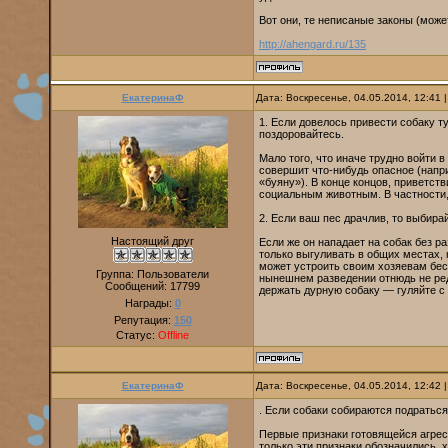
Вот они, те неписаные законы (може
http://ahengard.ru/135
ЕкатеринаФ
Дата: Воскресенье, 04.05.2014, 12:41
1. Если довелось привести собаку ту
поздоровайтесь.
Мало того, что иначе трудно войти 
совершит что-нибудь опасное (напр
«буяну»). В конце концов, приветст
социальным животным. В частности,
2. Если ваш пес драчлив, то выбирай
Настоящий друг
Если же он нападает на собак без ра
только выгуливать в общих местах,
может устроить своим хозяевам бес
Группа: Пользователи
нынешнем разведении отнюдь не ред
Сообщений:
17799
держать дурную собаку — гуляйте с 
Награды:
0
Репутация:
150
Статус:
Offline
ЕкатеринаФ
Дата: Воскресенье, 04.05.2014, 12:42
. Если собаки собираются подраться
Первые признаки готовящейся агрес
только эти признаки обозначились, 