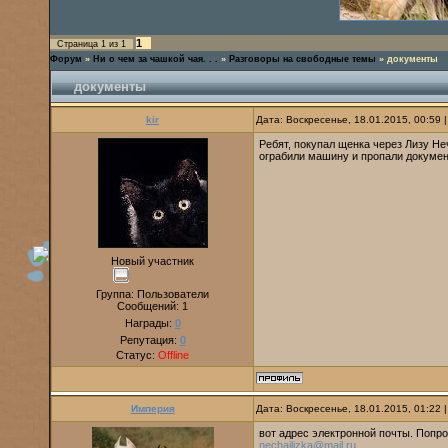
1
Страница
1
из
1
Форум
»
Ни о чем за чашкой чая. . .
»
Разговоры на свободные темы
»
документы
документы
kir
Дата: Воскресенье, 18.01.2015, 00:59
Ребят, покупал щенка через Лизу Неч
ограбили машину и пропали докумен
Новый участник
Группа: Пользователи
Сообщений:
1
Награды:
0
Репутация:
0
Статус:
Offline
Империя
Дата: Воскресенье, 18.01.2015, 01:22
вот адрес электронной почты. Попр
nechailizka@mail.ru