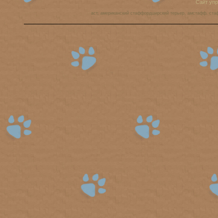
Сайт уп
аст, американский стаффордширский терьер, амстафф, ста