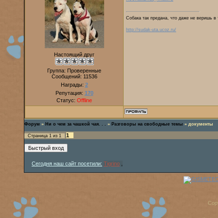
Собака так предана, что даже не веришь в 
http://sudak-uta.ucoz.ru/
Настоящий друг
Группа: Проверенные
Сообщений:
11536
Награды:
2
Репутация:
170
Статус:
Offline
Форум
»
Ни о чем за чашкой чая. . .
»
Разговоры на свободные темы
»
документы
1
Страница
1
из
1
Сегодня наш сайт посетили:
Tigrino
,
Cop