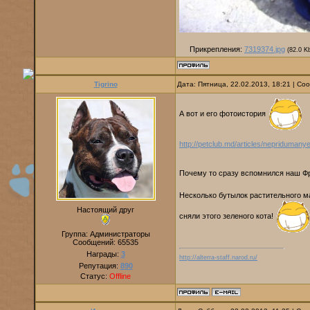
Прикрепления:
7319374.jpg
(82.0 K
Tigrino
Дата: Пятница, 22.02.2013, 18:21 | С
А вот и его фотоистория
http://petclub.md/articles/nepridumanye-
Почему то сразу вспомнился наш Фр
Несколько бутылок растительного м
Настоящий друг
сняли этого зеленого кота!
Группа: Администраторы
Сообщений:
65535
Награды:
3
http://alterra-staff.narod.ru/
Репутация:
890
Статус:
Offline