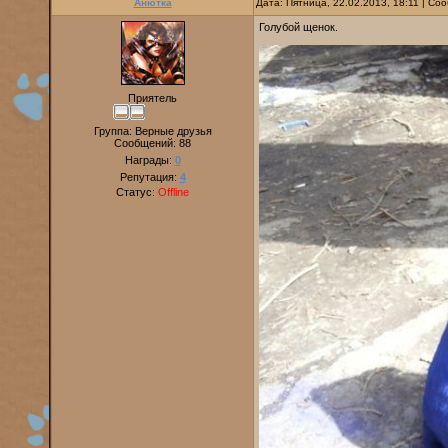
Анютка
Дата: Пятница, 22.02.2013, 18:11 | С
Голубой щенок.
Приятель
Группа: Верные друзья
Сообщений:
88
Награды:
0
Репутация:
4
Статус:
Offline