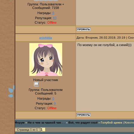
Группа: Пользователи +
Сообщений:
7158
Награды:
0
Репутация:
83
Статус:
Offline
aristidda
Дата: Вторник, 26.02.2019, 20:19 | С
По моему он не голубой, а синий)))
Новый участник
Группа: Пользователи
Сообщений:
5
Награды:
0
Репутация:
0
Статус:
Offline
Форум
»
Ни о чем за чашкой чая. . .
»
Всё, что радует глаз!
»
Голубой щенок
(Животны
1
Страница
1
из
1