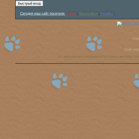
Сегодня наш сайт посетили:
Tigrino
,
Blackbrilliant
,
Angelika
,
Cop
Сайт уп
аст, американский стаффордширский терьер, амстафф, ста