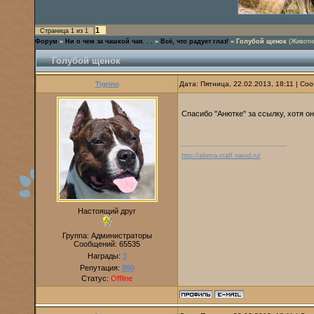
1
Страница
1
из
1
Форум
»
Ни о чем за чашкой чая. . .
»
Всё, что радует глаз!
»
Голубой щенок
(Животны
Голубой щенок
Tigrino
Дата: Пятница, 22.02.2013, 18:11 | С
Спасибо "Анютке" за ссылку, хотя о
http://alterra-staff.narod.ru/
Настоящий друг
Группа: Администраторы
Сообщений:
65535
Награды:
3
Репутация:
890
Статус:
Offline