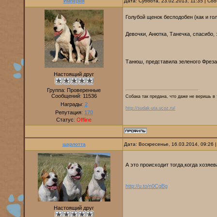
Империя
Дата: Суббота, 23.02.2013, 11:35 | С
Голубой щенок бесподобен (как и г
Девочки, Анютка, Танечка, спасибо
Танюш, представила зеленого Фрез
Настоящий друг
Группа: Проверенные
Сообщений:
11536
Собака так предана, что даже не веришь в 
Награды:
2
http://sudak-uta.ucoz.ru/
Репутация:
170
Статус:
Offline
шарлотта
Дата: Воскресенье, 16.03.2014, 09:26
А это происходит тогда,когда хозяе
http://u.to/n0CgBg
Настоящий друг