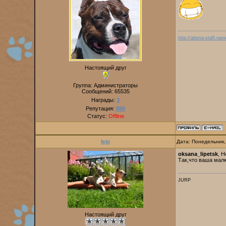
http://alterra-staff.naro
Настоящий друг
Группа: Администраторы
Сообщений:
65535
Награды:
3
Репутация:
890
Статус:
Offline
febi
Дата: Понедельник,
oksana_lipetsk
, 
Так,что ваша малю
JURP
Настоящий друг