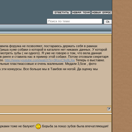
равила форума не позволяют, постараюсь держать себя в рамках
риша хуже собаки о которой в каталоге нет никаких данных. У которой
мотреть зубы ( ни одного). Я уже не говорю о том, что вела данная
в ринге и ставила нас в пример этой собаке. Потом отозвали секретаря
ео.
http://www.youtube.com/watch?v=3KsxC9u9LXw
Теперь о выставке.
тальные пластмассовые и очень маленькие. Медали 3,5см , фото
а эти конкурсы. Все больше мы в Тамбов ни ногой. Да оценку мы
арками тоже не балуют!
Борьба за показ зубов была впечатляющая!