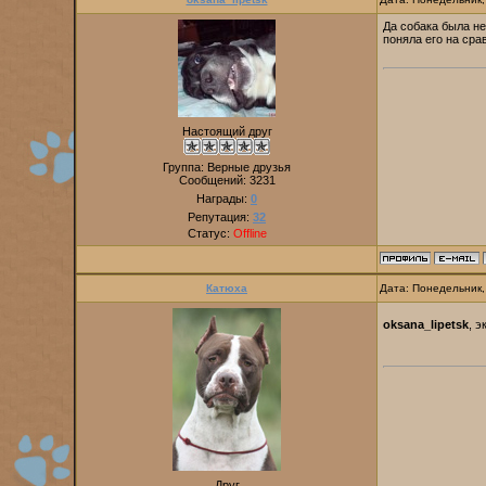
Да собака была не
поняла его на сра
Настоящий друг
Группа: Верные друзья
Сообщений:
3231
Награды:
0
Репутация:
32
Статус:
Offline
Катюха
Дата: Понедельник,
oksana_lipetsk
, 
Друг