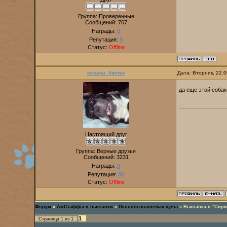
Группа: Проверенные
Сообщений:
767
Награды:
0
Репутация:
5
Статус:
Offline
oksana_lipetsk
Дата: Вторник, 22.
да еще этой собак
Настоящий друг
Группа: Верные друзья
Сообщений:
3231
Награды:
0
Репутация:
32
Статус:
Offline
Форум
»
АмСтаффы и выставки
»
Околовыставочная суета
»
Выставка в "Сири
1
Страница
1
из
1