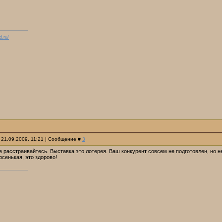
d.ru/
 21.09.2009, 11:21 | Сообщение #
3
Не расстраивайтесь. Выставка это лотерея. Ваш конкурент совсем не подготовлен, но н
сенькая, это здорово!