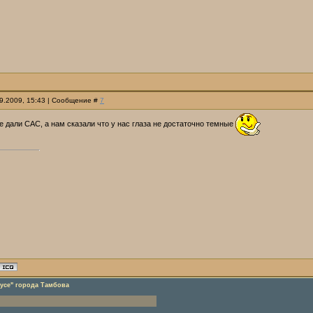
09.2009, 15:43 | Сообщение #
7
е дали САС, а нам сказали что у нас глаза не достаточно темные
усе" города Тамбова