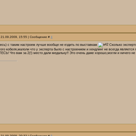
 21.09.2009, 15:55 | Сообщение #
4
тесь) с таким настроем лучше вообще не ездить по выставкам
Сколько эксперто
того кобеля,малоли что у эксперта было с настроением и хендлинг не всегда является 
ЕСЬ! Что вам за 2(!) место дали медальку!! Это очень даже хорошо,могли и ничего не д
 21.09.2009, 20:32 | Сообщение #
5