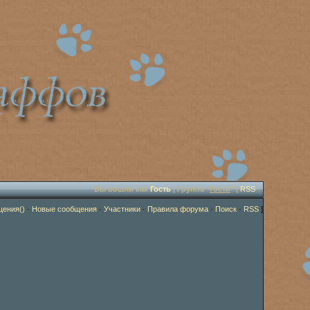
Вы вошли как
Гость
| Группа "
Гости
" |
RSS
щения()
·
Новые сообщения
·
Участники
·
Правила форума
·
Поиск
·
RSS
]