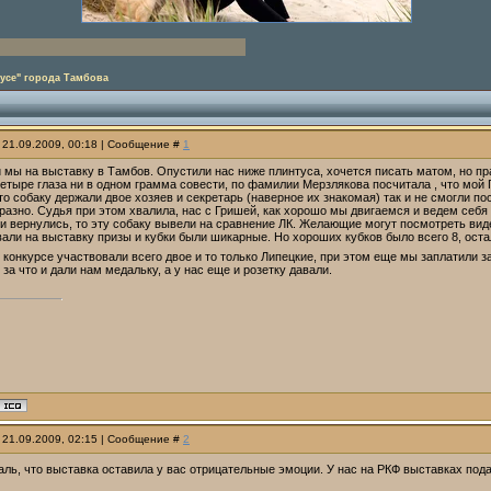
усе" города Тамбова
 21.09.2009, 00:18 | Сообщение #
1
и мы на выставку в Тамбов. Опустили нас ниже плинтуса, хочется писать матом, но п
етыре глаза ни в одном грамма совести, по фамилии Мерзлякова посчитала , что мой Г
что собаку держали двое хозяев и секретарь (наверное их знакомая) так и не смогли пос
разно. Судья при этом хвалила, нас с Гришей, как хорошо мы двигаемся и ведем себя 
ни вернулись, то эту собаку вывели на сравнение ЛК. Желающие могут посмотреть вид
вали на выставку призы и кубки были шикарные. Но хороших кубков было всего 8, ос
 конкурсе участвовали всего двое и то только Липецкие, при этом еще мы заплатили з
 за что и дали нам медальку, а у нас еще и розетку давали.
 21.09.2009, 02:15 | Сообщение #
2
аль, что выставка оставила у вас отрицательные эмоции. У нас на РКФ выставках под