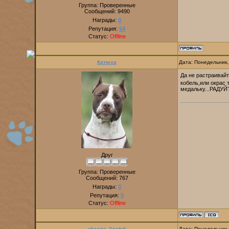
Группа: Проверенные
Сообщений:
9490
Награды:
0
Репутация:
54
Статус:
Offline
Катюха
Дата: Понедельник,
Да не растраивай
кобель,или окрас 
медальку...РАДУЙТ
Друг
Группа: Проверенные
Сообщений:
767
Награды:
0
Репутация:
5
Статус:
Offline
oksana_lipetsk
Дата: Понедельник,