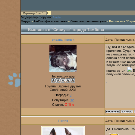
1
Страница
1
из
1
Модератор форума:
Amulet
Форум
»
АмСтаффы и выставки
»
Околовыставочная суета
»
Выставка в "Сири
Выставка в "Сириусе" города Тамбова
oksana_lipetsk
Дата: Понедельник,
Ну, вот и съездил
приличия. Судья ч
не смотря на то, 
собака себя безоб
и судью и когда о
Когда нас агитиро
прилагается.
В
получили отлично,
Настоящий друг
Группа: Верные друзья
Сообщений:
3231
Награды:
0
Репутация:
32
Статус:
Offline
Tigrino
Дата: Понедельник,
дА..Оксаночка.. Ж