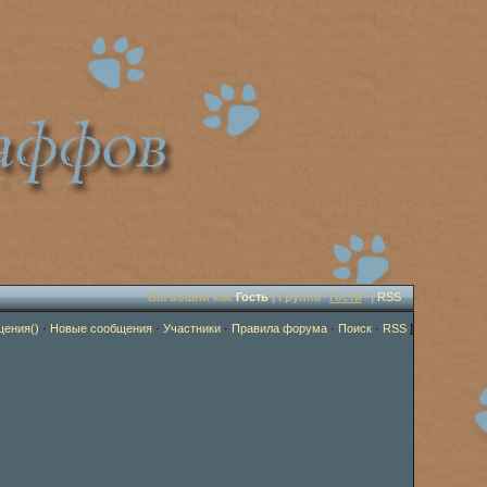
Вы вошли как
Гость
| Группа "
Гости
" |
RSS
щения()
·
Новые сообщения
·
Участники
·
Правила форума
·
Поиск
·
RSS
]