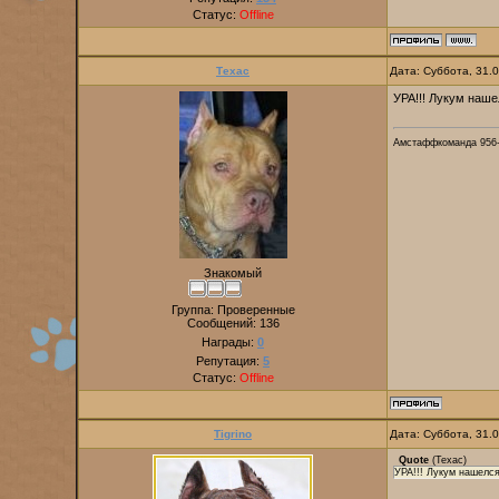
Статус:
Offline
Техас
Дата: Суббота, 31.
УРА!!! Лукум наше
Амстаффкоманда 956-
Знакомый
Группа: Проверенные
Сообщений:
136
Награды:
0
Репутация:
5
Статус:
Offline
Tigrino
Дата: Суббота, 31.
Quote
(
Техас
)
УРА!!! Лукум нашелся