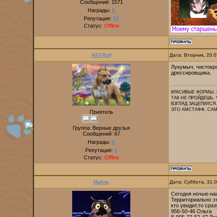
Сообщений:
1571
Награды:
0
Репутация:
14
Статус:
Offline
AST-Ralf
Дата: Вторник, 20.
Лукумыч, чистокр
дрессировщика.
КРАСИВЫЕ ФОРМЫ, 
ТАК НЕ ПРОЙДЕШЬ, 
ВЗГЛЯД ЗАЦЕПИЛСЯ
ЭТО АМСТАФФ, САМО 
Приятель
Группа: Верные друзья
Сообщений:
67
Награды:
0
Репутация:
0
Статус:
Offline
Makita
Дата: Суббота, 31.
Сегодня ночью наш
Территориально э
кто увидит,то сра
956-50-46 Ольга