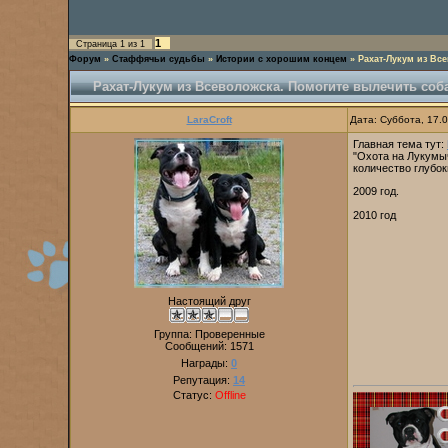
1
Страница
1
из
1
Форум
»
Стаффячьи судьбы
»
Истории с хорошим концем
»
Рахат-Лукум из Вс
Рахат-Лукум из Всеволожска. Помогите вылечить соба
LaraCroft
Дата: Суббота, 17.
Главная тема тут:
"Охота на Лукумыч
количество глубок
2009 год.
2010 год
Настоящий друг
Группа: Проверенные
Сообщений:
1571
Награды:
0
Репутация:
14
Статус:
Offline