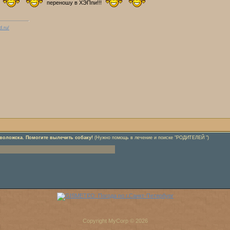
и
переношу в ХЭПпи!!!
d.ru/
еволожска. Помогите вылечить собаку!
(Нужно помощь в лечение и поиске "РОДИТЕЛЕЙ ")
Copyright MyCorp © 2026