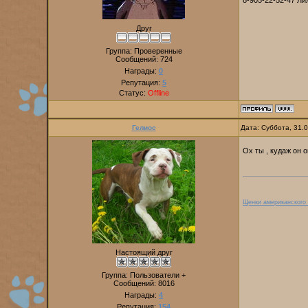
8-905-22-52-47 Ли
Друг
Группа: Проверенные
Сообщений:
724
Награды:
0
Репутация:
5
Статус:
Offline
Гелиос
Дата: Суббота, 31.
Ох ты , кудаж он о
Щенки американского
Настоящий друг
Группа: Пользователи +
Сообщений:
8016
Награды:
4
Репутация:
154