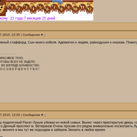
07.2010, 22:35 | Сообщение #
3
овный стаффорд. Сын моего кобеля. Адекватен к людям, равнодушен к кошкам. Помогу
КРАСИВОЕ ТЕЛО.
ЧТОБЫ ВСЕХ НЕ ЗАДЕЛО.
, ВО ВЗГЛЯДЕ БЛАЖЕНСТВО.
С О В Е Р Ш Е Н С Т В О !
07.2010, 12:02 | Сообщение #
4
 подопечный Рахат-Лукум убежал из новой семьи. Вынес через приоткрытую дверь гост
то Дачный проспект м. Ветеранов.Очень просим кто рядом внимательно посмотреть.Л
зу звоните и мы тут же подъедем и заберем.Звонить в любое время.