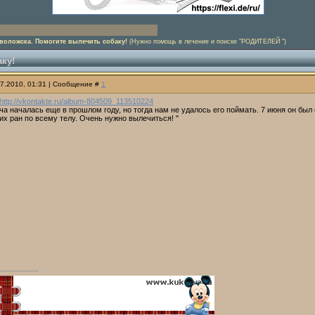
еволожска. Помогите вылечить собаку!
(Нужно помощь в лечение и поиске "РОДИТЕЛЕЙ ")
ку!
07.2010, 01:31 | Сообщение #
1
http://vkontakte.ru/album-804509_113510224
а началась еще в прошлом году, но тогда нам не удалось его поймать. 7 июня он был
их ран по всему телу. Очень нужно вылечиться! "