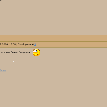
ля
07.2010, 13:08 | Сообщение #
5
пять то сбежал бедолага...
 булли