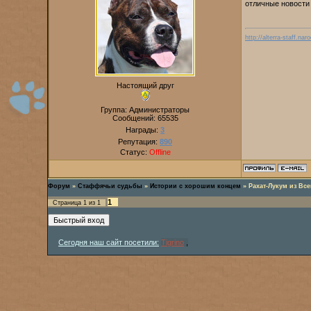
отличные новост
http://alterra-staff.naro
Настоящий друг
Группа: Администраторы
Сообщений:
65535
Награды:
3
Репутация:
890
Статус:
Offline
Форум
»
Стаффячьи судьбы
»
Истории с хорошим концем
»
Рахат-Лукум из Вс
1
Страница
1
из
1
Сегодня наш сайт посетили:
Tigrino
,