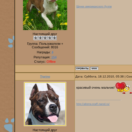
Щенки американского булли
Настоящий друг
Группа: Пользователи +
Сообщений:
8016
Награды:
4
Репутация:
154
Статус:
Offline
Tigrino
Дата: Суббота, 18.12.2010, 05:38 | С
красивый очень мальчик!
http://alterra-staff.narod.ru/
Настоящий друг