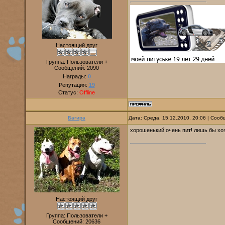
Настоящий друг
Группа: Пользователи +
Сообщений:
2090
Награды:
0
Репутация:
19
Статус:
Offline
Багира
Дата: Среда, 15.12.2010, 20:06 | Соо
хорошенький очень пит! лишь бы хо
Настоящий друг
Группа: Пользователи +
Сообщений:
20636