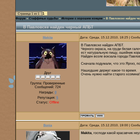
1
Страница
1
из
1
Форум
»
Стаффячьи судьбы
»
Истории с хорошим концем
»
В Павловске найден ч
В Павловске найден черный АПБТ
Makita
Дата: Среда, 15.12.2010, 18:25 | Соо
В Павловске найден АПБТ.
Черного окраса, на груди белая га
ест натуральную пищу, ошейник кор
Найден возле вокзала города Павлов
Сначала подумали, что это Яргиз, пос
Нашедшие держат какое-то время.
Друг
Очень нужно найти старого хозяина!
Группа: Проверенные
Сообщений:
724
Награды:
0
Репутация:
5
Статус:
Offline
Bonia
Дата: Среда, 15.12.2010, 19:00 | Соо
Makita
, господи какой красавчик неу