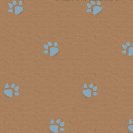
аст, американский стаффордширский терьер, амстафф, ста