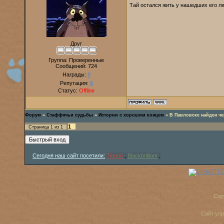
Тай остался жить у нашедших его 
Друг
Группа: Проверенные
Сообщений:
724
Награды:
0
Репутация:
5
Статус:
Offline
Форум
»
Стаффячьи судьбы
»
Истории с хорошим концем
»
В Павловске найден ч
1
Страница
1
из
1
Сегодня наш сайт посетили:
Tigrino
,
Blackbrilliant
,
Cop
Сайт уп