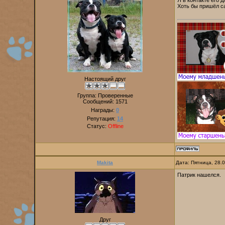
Я в контакте его 
Хоть бы пришёл с
Настоящий друг
Группа: Проверенные
Сообщений:
1571
Награды:
0
Репутация:
14
Статус:
Offline
Makita
Дата: Пятница, 28.
Патрик нашелся.
Друг