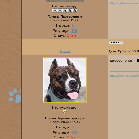
http://sudak-uta.ucoz.r
Настоящий друг
Группа: Проверенные
Сообщений:
11536
Награды:
2
Репутация:
170
Статус:
Offline
Tigrino
Дата: Суббота, 29.
здорово то как!!!!!!!
http://alterra-staff.naro
Настоящий друг
Группа: Администраторы
Сообщений:
65535
Награды:
3
Репутация:
890
Статус:
Offline