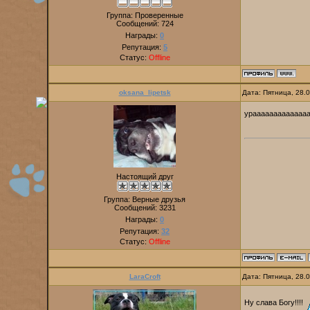
Группа: Проверенные
Сообщений:
724
Награды:
0
Репутация:
5
Статус:
Offline
oksana_lipetsk
Дата: Пятница, 28.
урааааааааааааа
Настоящий друг
Группа: Верные друзья
Сообщений:
3231
Награды:
0
Репутация:
32
Статус:
Offline
LaraCroft
Дата: Пятница, 28.
Ну слава Богу!!!!