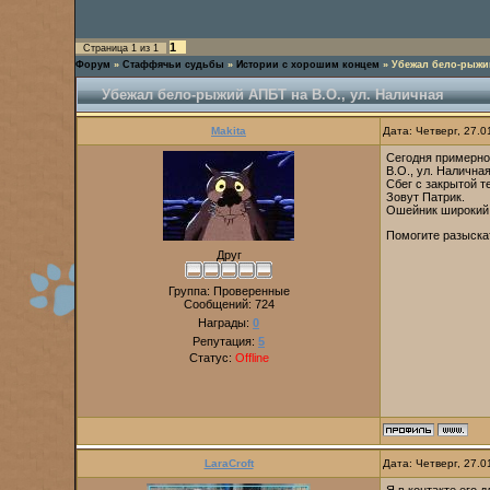
1
Страница
1
из
1
Форум
»
Стаффячьи судьбы
»
Истории с хорошим концем
»
Убежал бело-рыжий
Убежал бело-рыжий АПБТ на В.О., ул. Наличная
Makita
Дата: Четверг, 27.
Сегодня примерно 
В.О., ул. Наличная
Сбег с закрытой т
Зовут Патрик.
Ошейник широкий,
Помогите разыска
Друг
Группа: Проверенные
Сообщений:
724
Награды:
0
Репутация:
5
Статус:
Offline
LaraCroft
Дата: Четверг, 27.