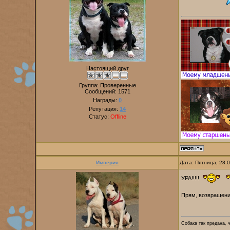
Настоящий друг
Группа: Проверенные
Сообщений:
1571
Награды:
0
Репутация:
14
Статус:
Offline
Империя
Дата: Пятница, 28.
УРА!!!!!
Прям, возвращени
Собака так предана, 