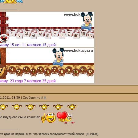
01.2011, 23:59 | Сообщение #
6
е блудного сына какое-то
что даже не веришь в то, что человек заслуживает такой любви. (И. Ильф)