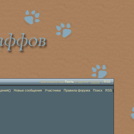
Вы вошли как
Гость
| Группа "
Гости
" |
RSS
щения()
·
Новые сообщения
·
Участники
·
Правила форума
·
Поиск
·
RSS
]